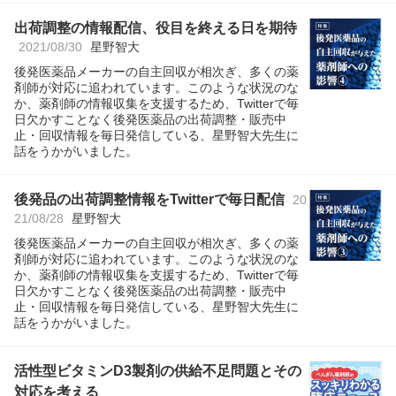
出荷調整の情報配信、役目を終える日を期待
2021/08/30
星野智大
後発医薬品メーカーの自主回収が相次ぎ、多くの薬
剤師が対応に追われています。このような状況のな
か、薬剤師の情報収集を支援するため、Twitterで毎
日欠かすことなく後発医薬品の出荷調整・販売中
止・回収情報を毎日発信している、星野智大先生に
話をうかがいました。
後発品の出荷調整情報をTwitterで毎日配信
20
21/08/28
星野智大
後発医薬品メーカーの自主回収が相次ぎ、多くの薬
剤師が対応に追われています。このような状況のな
か、薬剤師の情報収集を支援するため、Twitterで毎
日欠かすことなく後発医薬品の出荷調整・販売中
止・回収情報を毎日発信している、星野智大先生に
話をうかがいました。
活性型ビタミンD3製剤の供給不足問題とその
対応を考える