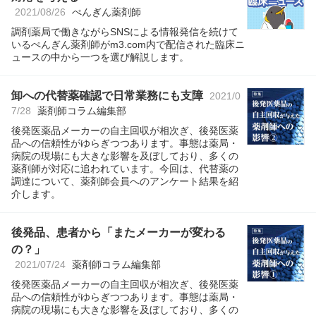
2021/08/26
ぺんぎん薬剤師
調剤薬局で働きながらSNSによる情報発信を続けて
いるぺんぎん薬剤師がm3.com内で配信された臨床ニ
ュースの中から一つを選び解説します。
卸への代替薬確認で日常業務にも支障
2021/0
7/28
薬剤師コラム編集部
後発医薬品メーカーの自主回収が相次ぎ、後発医薬
品への信頼性がゆらぎつつあります。事態は薬局・
病院の現場にも大きな影響を及ぼしており、多くの
薬剤師が対応に追われています。今回は、代替薬の
調達について、薬剤師会員へのアンケート結果を紹
介します。
後発品、患者から「またメーカーが変わる
の？」
2021/07/24
薬剤師コラム編集部
後発医薬品メーカーの自主回収が相次ぎ、後発医薬
品への信頼性がゆらぎつつあります。事態は薬局・
病院の現場にも大きな影響を及ぼしており、多くの