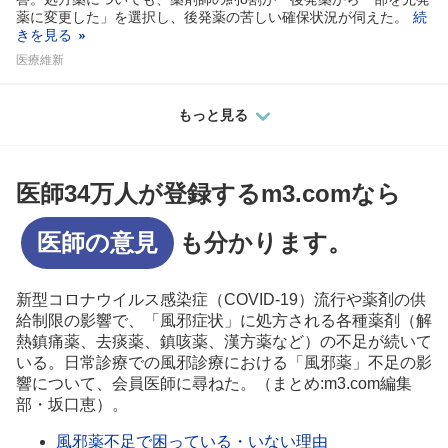
薬に変更した」を選択し、後発薬の苦しい確保状況が伺えた。
続
きを見る
医療維新
もっと見る
医師34万人が登録するm3.comなら
医師の意見
も分かります。
新型コロナウイルス感染症（COVID-19）流行や薬剤の供
給制限の影響で、「風邪症状」に処方される各種薬剤（解
熱鎮痛薬、去痰薬、鎮咳薬、漢方薬など）の不足が続いて
いる。日常診療での風邪診療における「風邪薬」不足の影
響について、会員医師に尋ねた。（まとめ:m3.com編集
部・坂口恵）。
風邪薬不足で困っている・いない理由