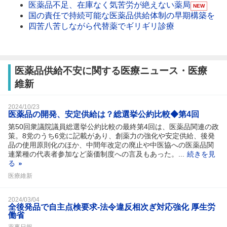
医薬品不足、在庫なく気苦労が絶えない薬局
NEW
国の責任で持続可能な医薬品供給体制の早期構築を
四苦八苦しながら代替薬でギリギリ診療
医薬品供給不安に関する医療ニュース・医療
維新
2024/10/23
医薬品の開発、安定供給は？総選挙公約比較◆第4回
第50回衆議院議員総選挙公約比較の最終第4回は、医薬品関連の政
策。8党のうち6党に記載があり、創薬力の強化や安定供給、後発
品の使用原則化のほか、中間年改定の廃止や中医協への医薬品関
連業種の代表者参加など薬価制度への言及もあった。...
続きを見
る
医療維新
2024/03/04
全後発品で自主点検要求‐法令違反相次ぎ対応強化 厚生労
働省
薬事日報