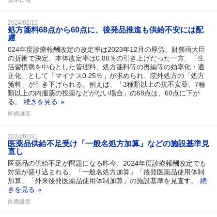
2024/02/15
処方箋料68点から60点に、後発品推進も供給不安には配
慮
024年度診療報酬改定の改定率は2023年12月の厚労、財務両大臣
の折衝で決定、本体改定率は0.88％の引き上げだった一方、「生
活習慣病を中心とした管理料、処方箋料等の再編等の効率化・適
正化」として「マイナス0.25％」が求められ、院外処方の「処方
箋料」が引き下げられる。例えば、「3種類以上の抗不安薬、7種
類以上の内服薬の投薬などがない場合」の68点は、60点に下が
る。
続きを見る
医療維新
2024/01/31
医薬品供給不足受け「一般名処方加算」などの施設基準見
直し
医薬品の供給不足が問題になる昨今、2024年度診療報酬改定でも
対策が盛り込まれる。「一般名処方加算」「後発医薬品使用体制
加算」「外来後発医薬品使用体制加算」の施設基準を見直す。
続
きを見る
医療維新