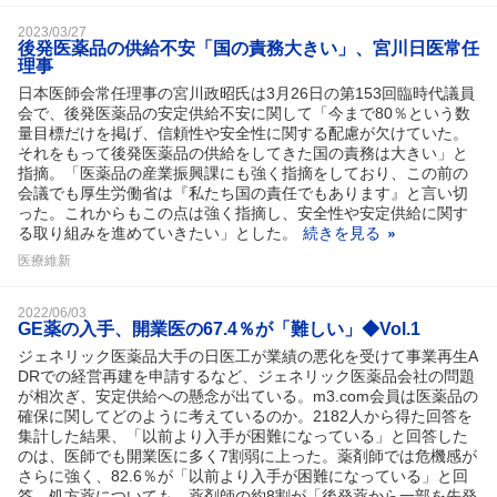
2023/03/27
後発医薬品の供給不安「国の責務大きい」、宮川日医常任
理事
日本医師会常任理事の宮川政昭氏は3月26日の第153回臨時代議員
会で、後発医薬品の安定供給不安に関して「今まで80％という数
量目標だけを掲げ、信頼性や安全性に関する配慮が欠けていた。
それをもって後発医薬品の供給をしてきた国の責務は大きい」と
指摘。「医薬品の産業振興課にも強く指摘をしており、この前の
会議でも厚生労働省は『私たち国の責任でもあります』と言い切
った。これからもこの点は強く指摘し、安全性や安定供給に関す
る取り組みを進めていきたい」とした。
続きを見る
医療維新
2022/06/03
GE薬の入手、開業医の67.4％が「難しい」◆Vol.1
ジェネリック医薬品大手の日医工が業績の悪化を受けて事業再生A
DRでの経営再建を申請するなど、ジェネリック医薬品会社の問題
が相次ぎ、安定供給への懸念が出ている。m3.com会員は医薬品の
確保に関してどのように考えているのか。2182人から得た回答を
集計した結果、「以前より入手が困難になっている」と回答した
のは、医師でも開業医に多く7割弱に上った。薬剤師では危機感が
さらに強く、82.6％が「以前より入手が困難になっている」と回
答。処方薬についても、薬剤師の約8割が「後発薬から一部を先発