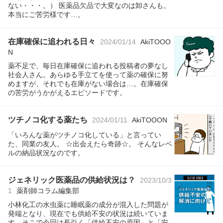
ない・・・。） 医薬品欠品で大変なのは卸さんも。
本当にご苦労様です…。
在庫確保に追われる日々
2024/01/14
AkiTOOO
N
薬不足で、毎日在庫確保に追われる投稿者の夢なし
社会人さん。あらゆる手立てを使って薬の確保に努
めますが、それでも在庫がない場合は…。在庫確保
の苦労がうかがえるエピソードです。
ツチノコ化する薬たち
2024/01/11
AkiTOOON
「いろんな薬がツチノコ化している」と言ってい
た、同業の友人。 ☆出会えたら奇跡☆。 そんなレベ
ルの納品状況なのです。
ジェネリック医薬品の供給状況は？
2023/10/3
1
薬剤師コラム編集部
小林化工の水虫薬に睡眠薬の成分が混入した問題が
発端となり、現在でも供給不安の状況は続いていま
す。そこで今回は長引く「供給不安の原因」と「安