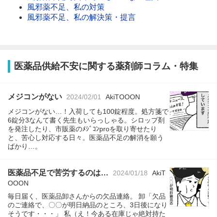
風邪薬不足、私の対策
風邪薬不足、私の解決策・提言
医薬品供給不安に関する薬剤師コラム・特集
メジコンがない
2024/02/01
AkiTOOON
メジコンがない…！入荷しても100錠程度。処方箋で
6錠分3なんて書く先生もいらっしゃる。シロップ剤
を発注したり、市販薬のﾒｼﾞｺﾝproを取り寄せたり
と、苦心し対応する日々。医薬品不足の解消を願う
ばかり…。
医薬品不足で苦労するのは…
2024/01/18
AkiT
OOON
毎日届く、医薬品卸さんからの欠品連絡。 卸「欠品
のご連絡で、〇〇が明日納品のところ、3日後になり
そうです・・・」 私（え！今ある在庫じゃ絶対持た