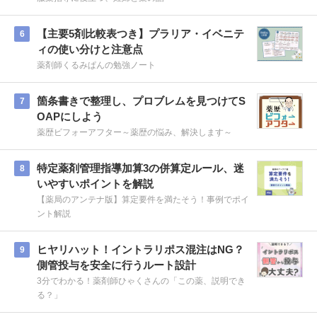
【主要5剤比較表つき】プラリア・イベニテ
6
ィの使い分けと注意点
薬剤師くるみぱんの勉強ノート
箇条書きで整理し、プロブレムを見つけてS
7
OAPにしよう
薬歴ビフォーアフター～薬歴の悩み、解決します～
特定薬剤管理指導加算3の併算定ルール、迷
8
いやすいポイントを解説
【薬局のアンテナ版】算定要件を満たそう！事例でポイ
ント解説
ヒヤリハット！イントラリポス混注はNG？
9
側管投与を安全に行うルート設計
3分でわかる！薬剤師ひゃくさんの「この薬、説明でき
る？」