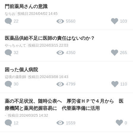
門前薬局さんの意識
ならお
投稿日:2024/04/02 14:45
22
103
5560
医薬品供給不足に医師の責任はないのか？
やっちゃんて
投稿日:2024/03/15 22:03
32
265
4350
困った個人病院
辺境の薬剤師
投稿日:2024/03/08 16:43
30
110
4799
薬の不足状況、随時公表へ 厚労省ＨＰで４月から 医
療機関と薬局把握容易に 代替薬準備に活用
-
投稿日:2024/03/25 14:32
12
0
1559