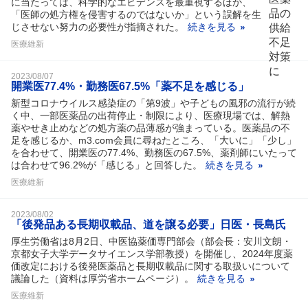
に当たっては、科学的なエビデンスを最重視するほか、
「医師の処方権を侵害するのではないか」という誤解を生
じさせない努力の必要性が指摘された。
続きを見る
医療維新
2023/08/07
開業医77.4%・勤務医67.5%「薬不足を感じる」
新型コロナウイルス感染症の「第9波」や子どもの風邪の流行が続
く中、一部医薬品の出荷停止・制限により、医療現場では、解熱
薬やせき止めなどの処方薬の品薄感が強まっている。医薬品の不
足を感じるか、m3.com会員に尋ねたところ、「大いに」「少し」
を合わせて、開業医の77.4%、勤務医の67.5%、薬剤師にいたって
は合わせて96.2%が「感じる」と回答した。
続きを見る
医療維新
2023/08/02
「後発品ある長期収載品、道を譲る必要」日医・長島氏
厚生労働省は8月2日、中医協薬価専門部会（部会長：安川文朗・
京都女子大学データサイエンス学部教授）を開催し、2024年度薬
価改定における後発医薬品と長期収載品に関する取扱いについて
議論した（資料は厚労省ホームページ）。
続きを見る
医療維新