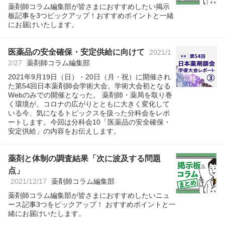
薬剤師コラム編集部が皆さまにおすすめしたい掲示
板記事を3つピックアップ！おすすめポイントと一緒
にお届けいたします。
医薬品の安全確保・安定供給に向けて
2021/1
2/27
薬剤師コラム編集部
2021年9月19日（日）・20日（月・祝）に開催され
た第54回日本薬剤師会学術大会。学術大会初となる
Webのみでの開催となった。 薬剤師・薬局を取り巻
く環境が、コロナの広がりとともに大きく変化して
いる今、気になるトピックスを扱った分科会をレポ
ートします。今回は分科会10「医薬品の安全確保・
安定供給」の内容をお伝えします。
薬剤と体制の調査結果「次に波及する問題
点」
2021/12/17
薬剤師コラム編集部
薬剤師コラム編集部が皆さまにおすすめしたいニュ
ース記事3つをピックアップ！ おすすめポイントと一
緒にお届けいたします。