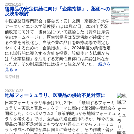
2023/10/27
後発品の安定供給に向け「企業指標」、薬価への
反映を検討
中医協薬価専門部会（部会長：安川文朗・京都女子大学
データサイエンス学部教授）は10月27日、2024年度薬
価改定に向けて、後発品について議論した（資料は厚労
省のホームページ）。厚生労働省は安定供給が確保でき
る企業を可視化し、当該企業の品目を医療現場で選定し
やすくするための「企業指標」を、2024年度の薬価改定
にも試行的に導入する方針を提案、診療側と支払側から
は「企業指標」を活用する方向性自体には異論は出なか
ったが、その制度設計には様々な注文が付いた。
続きを
見る
医療維新
2023/10/23
地域フォーミュラリ、医薬品の供給不足対策に
日本フォーミュラリ学会は10月22日、「飛翔するフォーミ
ュラリ～実践と普及～」をテーマに都内で第2回学術総会を
開催した。シンポジウム2「政策的観点から地域フォーミュ
ラリを考える」では、医薬品の適正使用のほか、昨今の医
薬品の供給不足対策にもつながり得ることからフォーミュ
ラリ作成への期待が異口同音に寄せられ、その作成・普及