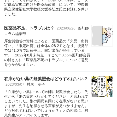
定供給実現に向けた医薬品政策」について、神奈川
県立保健福祉大学教授の坂巻弘之氏にお話しを伺い
ました。
医薬品不足、トラブルは？
2023/06/26
薬剤師
コラム編集部
厚生労働省の資料によると、医薬品の「欠品・出荷
停止」「限定出荷」は全体の28.2％となり、後発品
では41.0％で出荷停止、限定出荷が発生していま
す。（2022年8月末時点）そこでm3.com薬剤師会員
の皆さんに「医薬品不足のトラブル」について意見
をうかがいました。
在庫がない薬の疑義照会はどうすればいい？
2023/03/07
村尾 孝子
「在庫がない薬について医師に疑義照会したら、先
生から「別の薬局へ行かせてください」と言われて
しまいました。別の薬局も同じく在庫がないと思い
ますが、先生を納得させる言葉が見つかりません。
どう対処すればいいでしょうか？」との相談に、村
尾先生がアドバイスします。