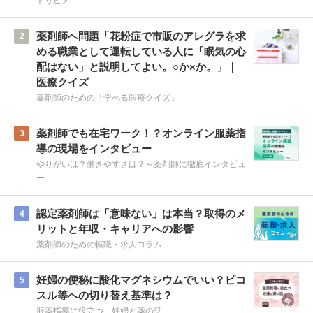
トリビア
薬剤師へ問題「花粉症で市販のアレグラを求
2
める職業として運転している人に「眠気の心
配はない」と説明してよい。○か×か。」｜
医療クイズ
薬剤師のための「学べる医療クイズ」
薬剤師でも在宅ワーク！？オンライン服薬指
3
導の現場をインタビュー
やりがいは？働きやすさは？～薬剤師に徹底インタビュ
ー
認定薬剤師は「意味ない」は本当？取得のメ
4
リットと年収・キャリアへの影響
薬剤師のための転職・求人コラム
妊婦の便秘に酸化マグネシウムでいい？ピコ
5
スル等への切り替え基準は？
服薬指導に役立つ、妊婦と薬の話