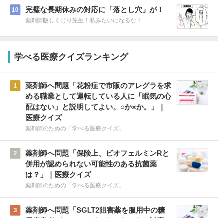
完璧な長期休みの対応に「落とし穴」が！
10
薬剤師版しくじり先生！私みたいになるな！
学べる医療クイズランキング
薬剤師へ問題「花粉症で市販のアレグラを求
1
める職業として運転している人に「眠気の心
配はない」と説明してよい。○か×か。」｜
医療クイズ
薬剤師のための「学べる医療クイズ」
薬剤師へ問題「保険上、ビオフェルミンRと
2
併用が認められない可能性のある抗菌薬
は？」｜医療クイズ
薬剤師のための「学べる医療クイズ」
薬剤師へ問題「SGLT2阻害薬を服用中の糖
3