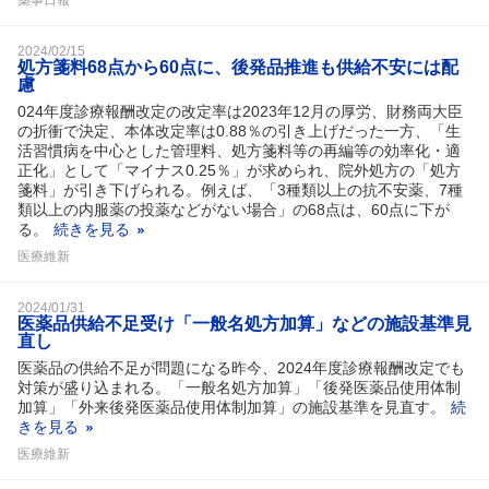
2024/02/15
処方箋料68点から60点に、後発品推進も供給不安には配
慮
024年度診療報酬改定の改定率は2023年12月の厚労、財務両大臣
の折衝で決定、本体改定率は0.88％の引き上げだった一方、「生
活習慣病を中心とした管理料、処方箋料等の再編等の効率化・適
正化」として「マイナス0.25％」が求められ、院外処方の「処方
箋料」が引き下げられる。例えば、「3種類以上の抗不安薬、7種
類以上の内服薬の投薬などがない場合」の68点は、60点に下が
る。
続きを見る
医療維新
2024/01/31
医薬品供給不足受け「一般名処方加算」などの施設基準見
直し
医薬品の供給不足が問題になる昨今、2024年度診療報酬改定でも
対策が盛り込まれる。「一般名処方加算」「後発医薬品使用体制
加算」「外来後発医薬品使用体制加算」の施設基準を見直す。
続
きを見る
医療維新