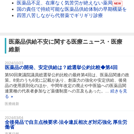
医薬品不足、在庫なく気苦労が絶えない薬局
NEW
国の責任で持続可能な医薬品供給体制の早期構築を
四苦八苦しながら代替薬でギリギリ診療
医薬品供給不安に関する医療ニュース・医療
維新
2024/10/23
医薬品の開発、安定供給は？総選挙公約比較◆第4回
第50回衆議院議員総選挙公約比較の最終第4回は、医薬品関連の政
策。8党のうち6党に記載があり、創薬力の強化や安定供給、後発
品の使用原則化のほか、中間年改定の廃止や中医協への医薬品関
連業種の代表者参加など薬価制度への言及もあった。...
続きを見
る
医療維新
2024/03/04
全後発品で自主点検要求‐法令違反相次ぎ対応強化 厚生労
働省
薬事日報