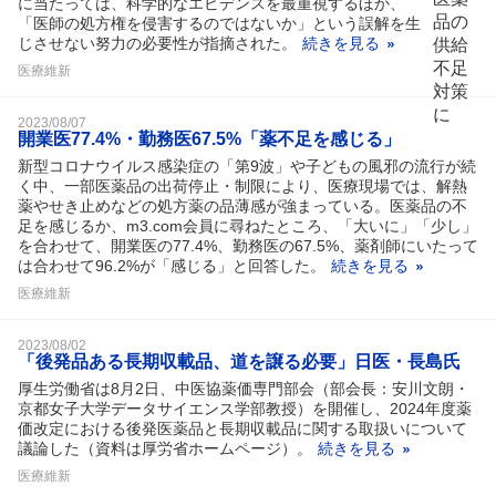
に当たっては、科学的なエビデンスを最重視するほか、
「医師の処方権を侵害するのではないか」という誤解を生
じさせない努力の必要性が指摘された。
続きを見る
医療維新
2023/08/07
開業医77.4%・勤務医67.5%「薬不足を感じる」
新型コロナウイルス感染症の「第9波」や子どもの風邪の流行が続
く中、一部医薬品の出荷停止・制限により、医療現場では、解熱
薬やせき止めなどの処方薬の品薄感が強まっている。医薬品の不
足を感じるか、m3.com会員に尋ねたところ、「大いに」「少し」
を合わせて、開業医の77.4%、勤務医の67.5%、薬剤師にいたって
は合わせて96.2%が「感じる」と回答した。
続きを見る
医療維新
2023/08/02
「後発品ある長期収載品、道を譲る必要」日医・長島氏
厚生労働省は8月2日、中医協薬価専門部会（部会長：安川文朗・
京都女子大学データサイエンス学部教授）を開催し、2024年度薬
価改定における後発医薬品と長期収載品に関する取扱いについて
議論した（資料は厚労省ホームページ）。
続きを見る
医療維新