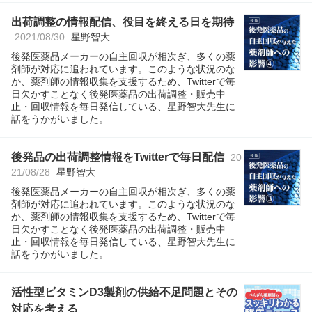
出荷調整の情報配信、役目を終える日を期待
2021/08/30
星野智大
後発医薬品メーカーの自主回収が相次ぎ、多くの薬
剤師が対応に追われています。このような状況のな
か、薬剤師の情報収集を支援するため、Twitterで毎
日欠かすことなく後発医薬品の出荷調整・販売中
止・回収情報を毎日発信している、星野智大先生に
話をうかがいました。
後発品の出荷調整情報をTwitterで毎日配信
20
21/08/28
星野智大
後発医薬品メーカーの自主回収が相次ぎ、多くの薬
剤師が対応に追われています。このような状況のな
か、薬剤師の情報収集を支援するため、Twitterで毎
日欠かすことなく後発医薬品の出荷調整・販売中
止・回収情報を毎日発信している、星野智大先生に
話をうかがいました。
活性型ビタミンD3製剤の供給不足問題とその
対応を考える