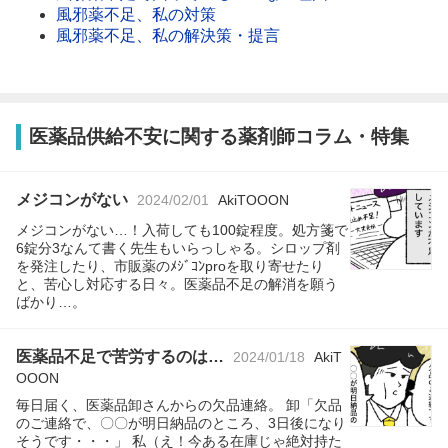
風邪薬不足、私の対策
風邪薬不足、私の解決策・提言
医薬品供給不安に関する薬剤師コラム・特集
メジコンがない
2024/02/01
AkiTOOON
メジコンがない…！入荷しても100錠程度。処方箋で
6錠分3なんて書く先生もいらっしゃる。シロップ剤
を発注したり、市販薬のﾒｼﾞｺﾝproを取り寄せたり
と、苦心し対応する日々。医薬品不足の解消を願う
ばかり…。
医薬品不足で苦労するのは…
2024/01/18
AkiT
OOON
毎日届く、医薬品卸さんからの欠品連絡。 卸「欠品
のご連絡で、〇〇が明日納品のところ、3日後になり
そうです・・・」 私（え！今ある在庫じゃ絶対持た