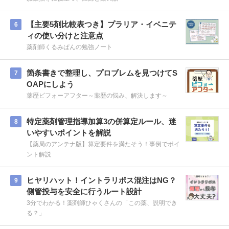
【主要5剤比較表つき】プラリア・イベニテ
6
ィの使い分けと注意点
薬剤師くるみぱんの勉強ノート
箇条書きで整理し、プロブレムを見つけてS
7
OAPにしよう
薬歴ビフォーアフター～薬歴の悩み、解決します～
特定薬剤管理指導加算3の併算定ルール、迷
8
いやすいポイントを解説
【薬局のアンテナ版】算定要件を満たそう！事例でポイ
ント解説
ヒヤリハット！イントラリポス混注はNG？
9
側管投与を安全に行うルート設計
3分でわかる！薬剤師ひゃくさんの「この薬、説明でき
る？」