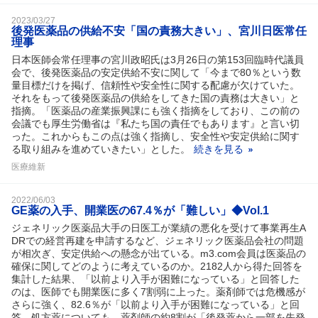
2023/03/27
後発医薬品の供給不安「国の責務大きい」、宮川日医常任
理事
日本医師会常任理事の宮川政昭氏は3月26日の第153回臨時代議員
会で、後発医薬品の安定供給不安に関して「今まで80％という数
量目標だけを掲げ、信頼性や安全性に関する配慮が欠けていた。
それをもって後発医薬品の供給をしてきた国の責務は大きい」と
指摘。「医薬品の産業振興課にも強く指摘をしており、この前の
会議でも厚生労働省は『私たち国の責任でもあります』と言い切
った。これからもこの点は強く指摘し、安全性や安定供給に関す
る取り組みを進めていきたい」とした。
続きを見る
医療維新
2022/06/03
GE薬の入手、開業医の67.4％が「難しい」◆Vol.1
ジェネリック医薬品大手の日医工が業績の悪化を受けて事業再生A
DRでの経営再建を申請するなど、ジェネリック医薬品会社の問題
が相次ぎ、安定供給への懸念が出ている。m3.com会員は医薬品の
確保に関してどのように考えているのか。2182人から得た回答を
集計した結果、「以前より入手が困難になっている」と回答した
のは、医師でも開業医に多く7割弱に上った。薬剤師では危機感が
さらに強く、82.6％が「以前より入手が困難になっている」と回
答。処方薬についても、薬剤師の約8割が「後発薬から一部を先発