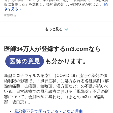
薬に変更した」を選択し、後発薬の苦しい確保状況が伺えた。
続
きを見る
医療維新
もっと見る
医師34万人が登録するm3.comなら
医師の意見
も分かります。
新型コロナウイルス感染症（COVID-19）流行や薬剤の供
給制限の影響で、「風邪症状」に処方される各種薬剤（解
熱鎮痛薬、去痰薬、鎮咳薬、漢方薬など）の不足が続いて
いる。日常診療での風邪診療における「風邪薬」不足の影
響について、会員医師に尋ねた。（まとめ:m3.com編集
部・坂口恵）。
風邪薬不足で困っている・いない理由