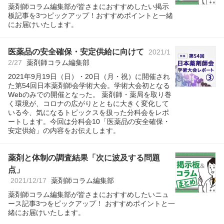
薬剤師コラム編集部が皆さまにおすすめしたい掲示
板記事を3つピックアップ！おすすめポイントと一緒
にお届けいたします。
医薬品の安全確保・安定供給に向けて
2021/1
2/27
薬剤師コラム編集部
2021年9月19日（日）・20日（月・祝）に開催され
た第54回日本薬剤師会学術大会。学術大会初となる
Webのみでの開催となった。 薬剤師・薬局を取り巻
く環境が、コロナの広がりとともに大きく変化して
いる今、気になるトピックスを扱った分科会をレポ
ートします。今回は分科会10「医薬品の安全確保・
安定供給」の内容をお伝えします。
薬剤と体制の調査結果「次に波及する問題
点」
2021/12/17
薬剤師コラム編集部
薬剤師コラム編集部が皆さまにおすすめしたいニュ
ース記事3つをピックアップ！ おすすめポイントと一
緒にお届けいたします。