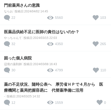
門前薬局さんの意識
ならお
投稿日:2024/04/02 14:45
22
103
5560
医薬品供給不足に医師の責任はないのか？
やっちゃんて
投稿日:2024/03/15 22:03
32
265
4350
困った個人病院
辺境の薬剤師
投稿日:2024/03/08 16:43
30
110
4799
薬の不足状況、随時公表へ 厚労省ＨＰで４月から 医
療機関と薬局把握容易に 代替薬準備に活用
-
投稿日:2024/03/25 14:32
12
0
1559