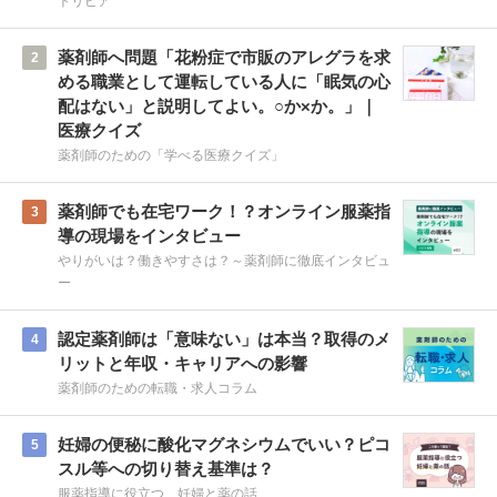
トリビア
薬剤師へ問題「花粉症で市販のアレグラを求
2
める職業として運転している人に「眠気の心
配はない」と説明してよい。○か×か。」｜
医療クイズ
薬剤師のための「学べる医療クイズ」
薬剤師でも在宅ワーク！？オンライン服薬指
3
導の現場をインタビュー
やりがいは？働きやすさは？～薬剤師に徹底インタビュ
ー
認定薬剤師は「意味ない」は本当？取得のメ
4
リットと年収・キャリアへの影響
薬剤師のための転職・求人コラム
妊婦の便秘に酸化マグネシウムでいい？ピコ
5
スル等への切り替え基準は？
服薬指導に役立つ、妊婦と薬の話