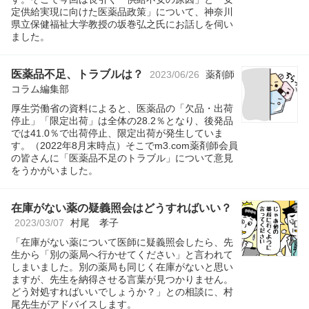
定供給実現に向けた医薬品政策」について、神奈川
県立保健福祉大学教授の坂巻弘之氏にお話しを伺い
ました。
医薬品不足、トラブルは？
2023/06/26
薬剤師
コラム編集部
厚生労働省の資料によると、医薬品の「欠品・出荷
停止」「限定出荷」は全体の28.2％となり、後発品
では41.0％で出荷停止、限定出荷が発生していま
す。（2022年8月末時点）そこでm3.com薬剤師会員
の皆さんに「医薬品不足のトラブル」について意見
をうかがいました。
在庫がない薬の疑義照会はどうすればいい？
2023/03/07
村尾 孝子
「在庫がない薬について医師に疑義照会したら、先
生から「別の薬局へ行かせてください」と言われて
しまいました。別の薬局も同じく在庫がないと思い
ますが、先生を納得させる言葉が見つかりません。
どう対処すればいいでしょうか？」との相談に、村
尾先生がアドバイスします。