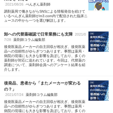
2021/08/26
ぺんぎん薬剤師
調剤薬局で働きながらSNSによる情報発信を続けて
いるぺんぎん薬剤師がm3.com内で配信された臨床ニ
ュースの中から一つを選び解説します。
卸への代替薬確認で日常業務にも支障
2021/0
7/28
薬剤師コラム編集部
後発医薬品メーカーの自主回収が相次ぎ、後発医薬
品への信頼性がゆらぎつつあります。事態は薬局・
病院の現場にも大きな影響を及ぼしており、多くの
薬剤師が対応に追われています。今回は、代替薬の
調達について、薬剤師会員へのアンケート結果を紹
介します。
後発品、患者から「またメーカーが変わる
の？」
2021/07/24
薬剤師コラム編集部
後発医薬品メーカーの自主回収が相次ぎ、後発医薬
品への信頼性がゆらぎつつあります。事態は薬局・
病院の現場にも大きな影響を及ぼしており、多くの