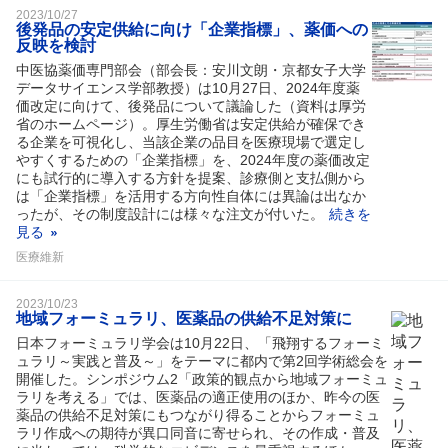
2023/10/27
後発品の安定供給に向け「企業指標」、薬価への
反映を検討
中医協薬価専門部会（部会長：安川文朗・京都女子大学
データサイエンス学部教授）は10月27日、2024年度薬
価改定に向けて、後発品について議論した（資料は厚労
省のホームページ）。厚生労働省は安定供給が確保でき
る企業を可視化し、当該企業の品目を医療現場で選定し
やすくするための「企業指標」を、2024年度の薬価改定
にも試行的に導入する方針を提案、診療側と支払側から
は「企業指標」を活用する方向性自体には異論は出なか
ったが、その制度設計には様々な注文が付いた。
続きを
見る
医療維新
2023/10/23
地域フォーミュラリ、医薬品の供給不足対策に
日本フォーミュラリ学会は10月22日、「飛翔するフォーミ
ュラリ～実践と普及～」をテーマに都内で第2回学術総会を
開催した。シンポジウム2「政策的観点から地域フォーミュ
ラリを考える」では、医薬品の適正使用のほか、昨今の医
薬品の供給不足対策にもつながり得ることからフォーミュ
ラリ作成への期待が異口同音に寄せられ、その作成・普及