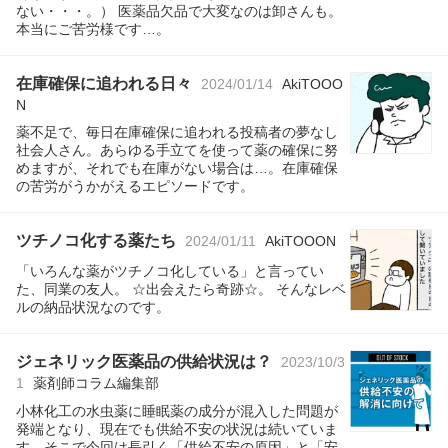
ない・・・。） 医薬品欠品で大変なのは卸さんも。
本当にご苦労様です…。
在庫確保に追われる日々
2024/01/14
AkiTOOO
N
薬不足で、毎日在庫確保に追われる投稿者の夢なし
社会人さん。あらゆる手立てを使って薬の確保に努
めますが、それでも在庫がない場合は…。在庫確保
の苦労がうかがえるエピソードです。
ツチノコ化する薬たち
2024/01/11
AkiTOOON
「いろんな薬がツチノコ化している」と言ってい
た、同業の友人。 ☆出会えたら奇跡☆。 そんなレベ
ルの納品状況なのです。
ジェネリック医薬品の供給状況は？
2023/10/3
1
薬剤師コラム編集部
小林化工の水虫薬に睡眠薬の成分が混入した問題が
発端となり、現在でも供給不安の状況は続いていま
す。そこで今回は長引く「供給不安の原因」と「安