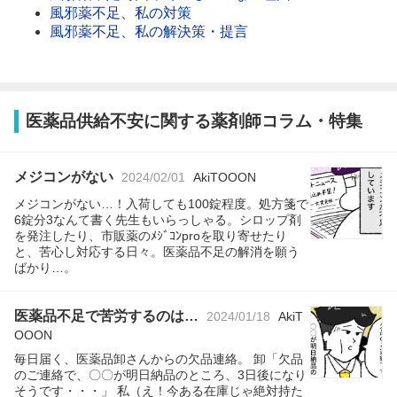
風邪薬不足、私の対策
風邪薬不足、私の解決策・提言
医薬品供給不安に関する薬剤師コラム・特集
メジコンがない
2024/02/01
AkiTOOON
メジコンがない…！入荷しても100錠程度。処方箋で
6錠分3なんて書く先生もいらっしゃる。シロップ剤
を発注したり、市販薬のﾒｼﾞｺﾝproを取り寄せたり
と、苦心し対応する日々。医薬品不足の解消を願う
ばかり…。
医薬品不足で苦労するのは…
2024/01/18
AkiT
OOON
毎日届く、医薬品卸さんからの欠品連絡。 卸「欠品
のご連絡で、〇〇が明日納品のところ、3日後になり
そうです・・・」 私（え！今ある在庫じゃ絶対持た