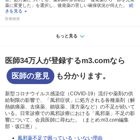
薬に変更した」を選択し、後発薬の苦しい確保状況が伺えた。
続
きを見る
医療維新
もっと見る
医師34万人が登録するm3.comなら
医師の意見
も分かります。
新型コロナウイルス感染症（COVID-19）流行や薬剤の供
給制限の影響で、「風邪症状」に処方される各種薬剤（解
熱鎮痛薬、去痰薬、鎮咳薬、漢方薬など）の不足が続いて
いる。日常診療での風邪診療における「風邪薬」不足の影
響について、会員医師に尋ねた。（まとめ:m3.com編集
部・坂口恵）。
風邪薬不足で困っている・いない理由