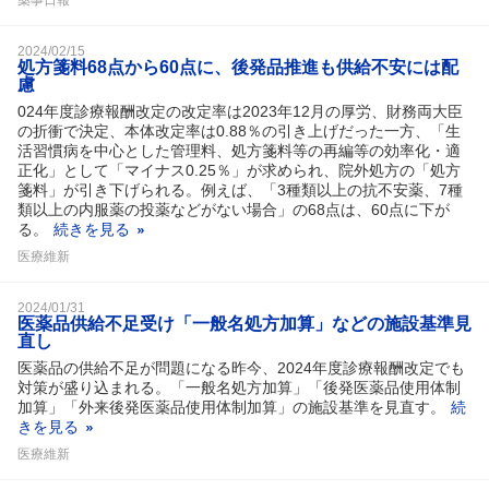
2024/02/15
処方箋料68点から60点に、後発品推進も供給不安には配
慮
024年度診療報酬改定の改定率は2023年12月の厚労、財務両大臣
の折衝で決定、本体改定率は0.88％の引き上げだった一方、「生
活習慣病を中心とした管理料、処方箋料等の再編等の効率化・適
正化」として「マイナス0.25％」が求められ、院外処方の「処方
箋料」が引き下げられる。例えば、「3種類以上の抗不安薬、7種
類以上の内服薬の投薬などがない場合」の68点は、60点に下が
る。
続きを見る
医療維新
2024/01/31
医薬品供給不足受け「一般名処方加算」などの施設基準見
直し
医薬品の供給不足が問題になる昨今、2024年度診療報酬改定でも
対策が盛り込まれる。「一般名処方加算」「後発医薬品使用体制
加算」「外来後発医薬品使用体制加算」の施設基準を見直す。
続
きを見る
医療維新