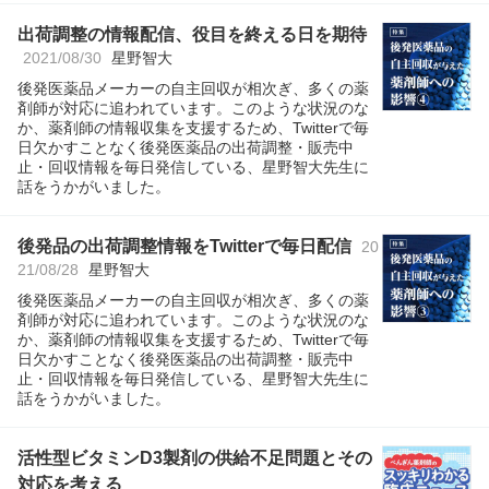
出荷調整の情報配信、役目を終える日を期待
2021/08/30
星野智大
後発医薬品メーカーの自主回収が相次ぎ、多くの薬
剤師が対応に追われています。このような状況のな
か、薬剤師の情報収集を支援するため、Twitterで毎
日欠かすことなく後発医薬品の出荷調整・販売中
止・回収情報を毎日発信している、星野智大先生に
話をうかがいました。
後発品の出荷調整情報をTwitterで毎日配信
20
21/08/28
星野智大
後発医薬品メーカーの自主回収が相次ぎ、多くの薬
剤師が対応に追われています。このような状況のな
か、薬剤師の情報収集を支援するため、Twitterで毎
日欠かすことなく後発医薬品の出荷調整・販売中
止・回収情報を毎日発信している、星野智大先生に
話をうかがいました。
活性型ビタミンD3製剤の供給不足問題とその
対応を考える