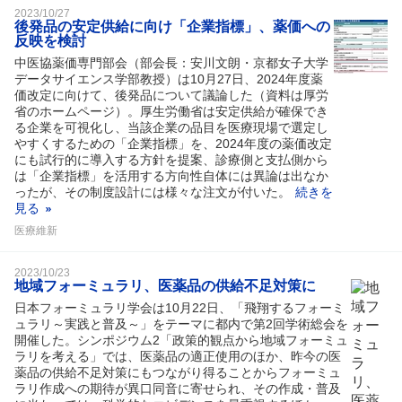
2023/10/27
後発品の安定供給に向け「企業指標」、薬価への
反映を検討
中医協薬価専門部会（部会長：安川文朗・京都女子大学
データサイエンス学部教授）は10月27日、2024年度薬
価改定に向けて、後発品について議論した（資料は厚労
省のホームページ）。厚生労働省は安定供給が確保でき
る企業を可視化し、当該企業の品目を医療現場で選定し
やすくするための「企業指標」を、2024年度の薬価改定
にも試行的に導入する方針を提案、診療側と支払側から
は「企業指標」を活用する方向性自体には異論は出なか
ったが、その制度設計には様々な注文が付いた。
続きを
見る
医療維新
2023/10/23
地域フォーミュラリ、医薬品の供給不足対策に
日本フォーミュラリ学会は10月22日、「飛翔するフォーミ
ュラリ～実践と普及～」をテーマに都内で第2回学術総会を
開催した。シンポジウム2「政策的観点から地域フォーミュ
ラリを考える」では、医薬品の適正使用のほか、昨今の医
薬品の供給不足対策にもつながり得ることからフォーミュ
ラリ作成への期待が異口同音に寄せられ、その作成・普及