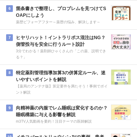
箇条書きで整理し、プロブレムを見つけてS
6
OAPにしよう
薬歴ビフォーアフター～薬歴の悩み、解決します～
ヒヤリハット！イントラリポス混注はNG？
7
側管投与を安全に行うルート設計
3分でわかる！薬剤師ひゃくさんの「この薬、説明でき
る？」
特定薬剤管理指導加算3の併算定ルール、迷
8
いやすいポイントを解説
【薬局のアンテナ版】算定要件を満たそう！事例でポイ
ント解説
向精神薬の内服でレム睡眠は変化するのか？
9
睡眠構築に与える影響を解説
m3TV人気動画を要約！注目テーマの医師解説
メチコバールとリョウシンJVの事例。患者
10