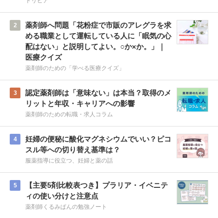
トリビア
薬剤師へ問題「花粉症で市販のアレグラを求
2
める職業として運転している人に「眠気の心
配はない」と説明してよい。○か×か。」｜
医療クイズ
薬剤師のための「学べる医療クイズ」
認定薬剤師は「意味ない」は本当？取得のメ
3
リットと年収・キャリアへの影響
薬剤師のための転職・求人コラム
妊婦の便秘に酸化マグネシウムでいい？ピコ
4
スル等への切り替え基準は？
服薬指導に役立つ、妊婦と薬の話
【主要5剤比較表つき】プラリア・イベニテ
5
ィの使い分けと注意点
薬剤師くるみぱんの勉強ノート