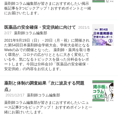
薬剤師コラム編集部が皆さまにおすすめしたい掲示
板記事を3つピックアップ！おすすめポイントと一緒
にお届けいたします。
医薬品の安全確保・安定供給に向けて
2021/1
2/27
薬剤師コラム編集部
2021年9月19日（日）・20日（月・祝）に開催され
た第54回日本薬剤師会学術大会。学術大会初となる
Webのみでの開催となった。 薬剤師・薬局を取り巻
く環境が、コロナの広がりとともに大きく変化して
いる今、気になるトピックスを扱った分科会をレポ
ートします。今回は分科会10「医薬品の安全確保・
安定供給」の内容をお伝えします。
薬剤と体制の調査結果「次に波及する問題
点」
2021/12/17
薬剤師コラム編集部
薬剤師コラム編集部が皆さまにおすすめしたいニュ
ース記事3つをピックアップ！ おすすめポイントと一
緒にお届けいたします。