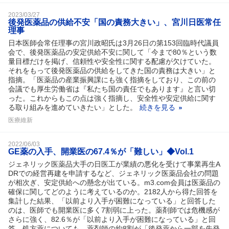
2023/03/27
後発医薬品の供給不安「国の責務大きい」、宮川日医常任
理事
日本医師会常任理事の宮川政昭氏は3月26日の第153回臨時代議員
会で、後発医薬品の安定供給不安に関して「今まで80％という数
量目標だけを掲げ、信頼性や安全性に関する配慮が欠けていた。
それをもって後発医薬品の供給をしてきた国の責務は大きい」と
指摘。「医薬品の産業振興課にも強く指摘をしており、この前の
会議でも厚生労働省は『私たち国の責任でもあります』と言い切
った。これからもこの点は強く指摘し、安全性や安定供給に関す
る取り組みを進めていきたい」とした。
続きを見る
医療維新
2022/06/03
GE薬の入手、開業医の67.4％が「難しい」◆Vol.1
ジェネリック医薬品大手の日医工が業績の悪化を受けて事業再生A
DRでの経営再建を申請するなど、ジェネリック医薬品会社の問題
が相次ぎ、安定供給への懸念が出ている。m3.com会員は医薬品の
確保に関してどのように考えているのか。2182人から得た回答を
集計した結果、「以前より入手が困難になっている」と回答した
のは、医師でも開業医に多く7割弱に上った。薬剤師では危機感が
さらに強く、82.6％が「以前より入手が困難になっている」と回
答。処方薬についても、薬剤師の約8割が「後発薬から一部を先発