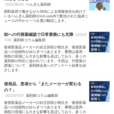
2021/08/26
ぺんぎん薬剤師
調剤薬局で働きながらSNSによる情報発信を続けて
いるぺんぎん薬剤師がm3.com内で配信された臨床ニ
ュースの中から一つを選び解説します。
卸への代替薬確認で日常業務にも支障
2021/0
7/28
薬剤師コラム編集部
後発医薬品メーカーの自主回収が相次ぎ、後発医薬
品への信頼性がゆらぎつつあります。事態は薬局・
病院の現場にも大きな影響を及ぼしており、多くの
薬剤師が対応に追われています。今回は、代替薬の
調達について、薬剤師会員へのアンケート結果を紹
介します。
後発品、患者から「またメーカーが変わる
の？」
2021/07/24
薬剤師コラム編集部
後発医薬品メーカーの自主回収が相次ぎ、後発医薬
品への信頼性がゆらぎつつあります。事態は薬局・
病院の現場にも大きな影響を及ぼしており、多くの