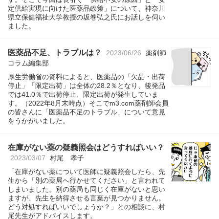
定供給実現に向けた医薬品政策」について、神奈川
県立保健福祉大学教授の坂巻弘之氏にお話しを伺い
ました。
医薬品不足、トラブルは？
2023/06/26
薬剤師
コラム編集部
厚生労働省の資料によると、医薬品の「欠品・出荷
停止」「限定出荷」は全体の28.2％となり、後発品
では41.0％で出荷停止、限定出荷が発生していま
す。（2022年8月末時点）そこでm3.com薬剤師会員
の皆さんに「医薬品不足のトラブル」について意見
をうかがいました。
在庫がない薬の疑義照会はどうすればいい？
2023/03/07
村尾 孝子
「在庫がない薬について医師に疑義照会したら、先
生から「別の薬局へ行かせてください」と言われて
しまいました。別の薬局も同じく在庫がないと思い
ますが、先生を納得させる言葉が見つかりません。
どう対処すればいいでしょうか？」との相談に、村
尾先生がアドバイスします。