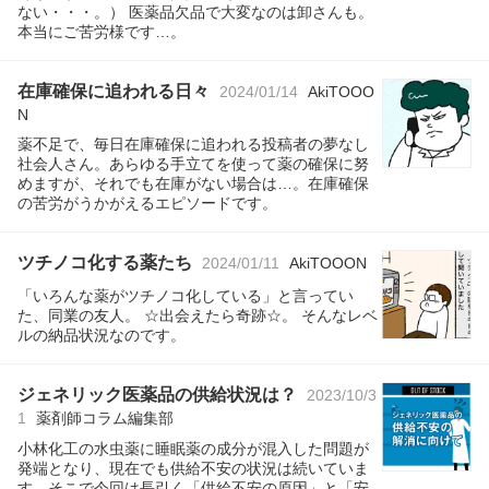
ない・・・。） 医薬品欠品で大変なのは卸さんも。
本当にご苦労様です…。
在庫確保に追われる日々
2024/01/14
AkiTOOO
N
薬不足で、毎日在庫確保に追われる投稿者の夢なし
社会人さん。あらゆる手立てを使って薬の確保に努
めますが、それでも在庫がない場合は…。在庫確保
の苦労がうかがえるエピソードです。
ツチノコ化する薬たち
2024/01/11
AkiTOOON
「いろんな薬がツチノコ化している」と言ってい
た、同業の友人。 ☆出会えたら奇跡☆。 そんなレベ
ルの納品状況なのです。
ジェネリック医薬品の供給状況は？
2023/10/3
1
薬剤師コラム編集部
小林化工の水虫薬に睡眠薬の成分が混入した問題が
発端となり、現在でも供給不安の状況は続いていま
す。そこで今回は長引く「供給不安の原因」と「安