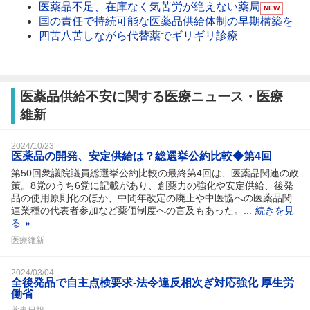
医薬品不足、在庫なく気苦労が絶えない薬局
NEW
国の責任で持続可能な医薬品供給体制の早期構築を
四苦八苦しながら代替薬でギリギリ診療
医薬品供給不安に関する医療ニュース・医療
維新
2024/10/23
医薬品の開発、安定供給は？総選挙公約比較◆第4回
第50回衆議院議員総選挙公約比較の最終第4回は、医薬品関連の政
策。8党のうち6党に記載があり、創薬力の強化や安定供給、後発
品の使用原則化のほか、中間年改定の廃止や中医協への医薬品関
連業種の代表者参加など薬価制度への言及もあった。...
続きを見
る
医療維新
2024/03/04
全後発品で自主点検要求‐法令違反相次ぎ対応強化 厚生労
働省
薬事日報