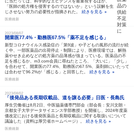
に当たっては、科学的なエビデンスを最重視するほか、
「医師の処方権を侵害するのではないか」という誤解を生
じさせない努力の必要性が指摘された。
続きを見る
医療維新
2023/08/07
開業医77.4%・勤務医67.5%「薬不足を感じる」
新型コロナウイルス感染症の「第9波」や子どもの風邪の流行が続
く中、一部医薬品の出荷停止・制限により、医療現場では、解熱
薬やせき止めなどの処方薬の品薄感が強まっている。医薬品の不
足を感じるか、m3.com会員に尋ねたところ、「大いに」「少し」
を合わせて、開業医の77.4%、勤務医の67.5%、薬剤師にいたって
は合わせて96.2%が「感じる」と回答した。
続きを見る
医療維新
2023/08/02
「後発品ある長期収載品、道を譲る必要」日医・長島氏
厚生労働省は8月2日、中医協薬価専門部会（部会長：安川文朗・
京都女子大学データサイエンス学部教授）を開催し、2024年度薬
価改定における後発医薬品と長期収載品に関する取扱いについて
議論した（資料は厚労省ホームページ）。
続きを見る
医療維新