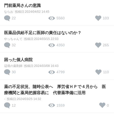
門前薬局さんの意識
ならお
投稿日:2024/04/02 14:45
22
103
5560
医薬品供給不足に医師の責任はないのか？
やっちゃんて
投稿日:2024/03/15 22:03
32
265
4350
困った個人病院
辺境の薬剤師
投稿日:2024/03/08 16:43
30
110
4799
薬の不足状況、随時公表へ 厚労省ＨＰで４月から 医
療機関と薬局把握容易に 代替薬準備に活用
-
投稿日:2024/03/25 14:32
12
0
1559