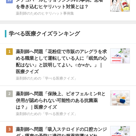
を巻き込むヒヤリハット対策とは？
薬剤師のためのヒヤリハット事例集
学べる医療クイズランキング
薬剤師へ問題「花粉症で市販のアレグラを求
1
める職業として運転している人に「眠気の心
配はない」と説明してよい。○か×か。」｜
医療クイズ
薬剤師のための「学べる医療クイズ」
薬剤師へ問題「保険上、ビオフェルミンRと
2
併用が認められない可能性のある抗菌薬
は？」｜医療クイズ
薬剤師のための「学べる医療クイズ」
薬剤師へ問題「吸入ステロイドの口腔カンジ
3
ダ・嗄声の予防に適切な服薬指導はどれ