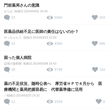
門前薬局さんの意識
ならお
投稿日:2024/04/02 14:45
22
103
5560
医薬品供給不足に医師の責任はないのか？
やっちゃんて
投稿日:2024/03/15 22:03
32
265
4350
困った個人病院
辺境の薬剤師
投稿日:2024/03/08 16:43
30
110
4799
薬の不足状況、随時公表へ 厚労省ＨＰで４月から 医
療機関と薬局把握容易に 代替薬準備に活用
-
投稿日:2024/03/25 14:32
12
0
1559