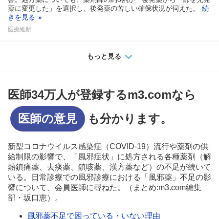
薬に変更した」を選択し、後発薬の苦しい確保状況が伺えた。
続
きを見る
医療維新
もっと見る
医師34万人が登録するm3.comなら
医師の意見
も分かります。
新型コロナウイルス感染症（COVID-19）流行や薬剤の供
給制限の影響で、「風邪症状」に処方される各種薬剤（解
熱鎮痛薬、去痰薬、鎮咳薬、漢方薬など）の不足が続いて
いる。日常診療での風邪診療における「風邪薬」不足の影
響について、会員医師に尋ねた。（まとめ:m3.com編集
部・坂口恵）。
風邪薬不足で困っている・いない理由