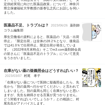
定供給実現に向けた医薬品政策」について、神奈川
県立保健福祉大学教授の坂巻弘之氏にお話しを伺い
ました。
医薬品不足、トラブルは？
2023/06/26
薬剤師
コラム編集部
厚生労働省の資料によると、医薬品の「欠品・出荷
停止」「限定出荷」は全体の28.2％となり、後発品
では41.0％で出荷停止、限定出荷が発生していま
す。（2022年8月末時点）そこでm3.com薬剤師会員
の皆さんに「医薬品不足のトラブル」について意見
をうかがいました。
在庫がない薬の疑義照会はどうすればいい？
2023/03/07
村尾 孝子
「在庫がない薬について医師に疑義照会したら、先
生から「別の薬局へ行かせてください」と言われて
しまいました。別の薬局も同じく在庫がないと思い
ますが、先生を納得させる言葉が見つかりません。
どう対処すればいいでしょうか？」との相談に、村
尾先生がアドバイスします。