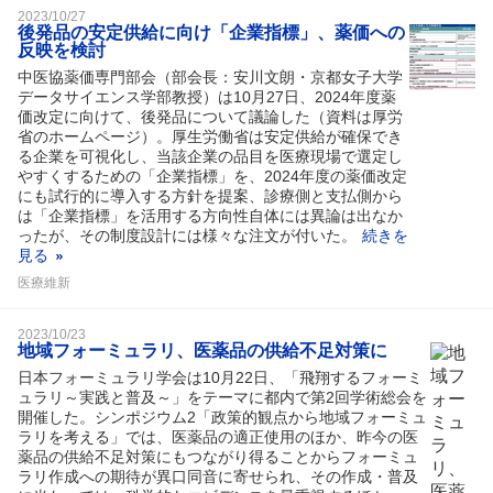
2023/10/27
後発品の安定供給に向け「企業指標」、薬価への
反映を検討
中医協薬価専門部会（部会長：安川文朗・京都女子大学
データサイエンス学部教授）は10月27日、2024年度薬
価改定に向けて、後発品について議論した（資料は厚労
省のホームページ）。厚生労働省は安定供給が確保でき
る企業を可視化し、当該企業の品目を医療現場で選定し
やすくするための「企業指標」を、2024年度の薬価改定
にも試行的に導入する方針を提案、診療側と支払側から
は「企業指標」を活用する方向性自体には異論は出なか
ったが、その制度設計には様々な注文が付いた。
続きを
見る
医療維新
2023/10/23
地域フォーミュラリ、医薬品の供給不足対策に
日本フォーミュラリ学会は10月22日、「飛翔するフォーミ
ュラリ～実践と普及～」をテーマに都内で第2回学術総会を
開催した。シンポジウム2「政策的観点から地域フォーミュ
ラリを考える」では、医薬品の適正使用のほか、昨今の医
薬品の供給不足対策にもつながり得ることからフォーミュ
ラリ作成への期待が異口同音に寄せられ、その作成・普及