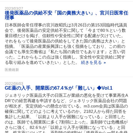
2023/03/27
後発医薬品の供給不安「国の責務大きい」、宮川日医常任
理事
日本医師会常任理事の宮川政昭氏は3月26日の第153回臨時代議員
会で、後発医薬品の安定供給不安に関して「今まで80％という数
量目標だけを掲げ、信頼性や安全性に関する配慮が欠けていた。
それをもって後発医薬品の供給をしてきた国の責務は大きい」と
指摘。「医薬品の産業振興課にも強く指摘をしており、この前の
会議でも厚生労働省は『私たち国の責任でもあります』と言い切
った。これからもこの点は強く指摘し、安全性や安定供給に関す
る取り組みを進めていきたい」とした。
続きを見る
医療維新
2022/06/03
GE薬の入手、開業医の67.4％が「難しい」◆Vol.1
ジェネリック医薬品大手の日医工が業績の悪化を受けて事業再生A
DRでの経営再建を申請するなど、ジェネリック医薬品会社の問題
が相次ぎ、安定供給への懸念が出ている。m3.com会員は医薬品の
確保に関してどのように考えているのか。2182人から得た回答を
集計した結果、「以前より入手が困難になっている」と回答した
のは、医師でも開業医に多く7割弱に上った。薬剤師では危機感が
さらに強く、82.6％が「以前より入手が困難になっている」と回
答。処方薬についても、薬剤師の約8割が「後発薬から一部を先発