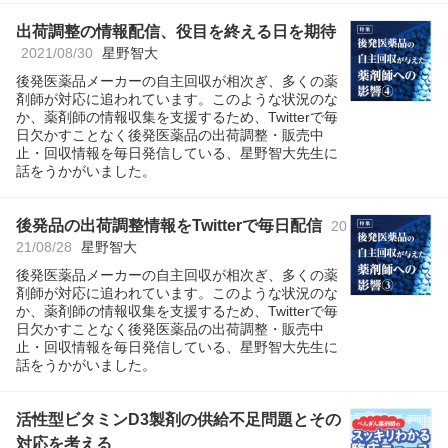
出荷調整の情報配信、役目を終える日を期待
2021/08/30
星野智大
後発医薬品メーカーの自主回収が相次ぎ、多くの薬
剤師が対応に追われています。このような状況のな
か、薬剤師の情報収集を支援するため、Twitterで毎
日欠かすことなく後発医薬品の出荷調整・販売中
止・回収情報を毎日発信している、星野智大先生に
話をうかがいました。
後発品の出荷調整情報をTwitterで毎日配信
20
21/08/28
星野智大
後発医薬品メーカーの自主回収が相次ぎ、多くの薬
剤師が対応に追われています。このような状況のな
か、薬剤師の情報収集を支援するため、Twitterで毎
日欠かすことなく後発医薬品の出荷調整・販売中
止・回収情報を毎日発信している、星野智大先生に
話をうかがいました。
活性型ビタミンD3製剤の供給不足問題とその
対応を考える