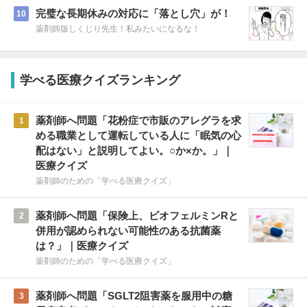
完璧な長期休みの対応に「落とし穴」が！
10
薬剤師版しくじり先生！私みたいになるな！
学べる医療クイズランキング
薬剤師へ問題「花粉症で市販のアレグラを求
1
める職業として運転している人に「眠気の心
配はない」と説明してよい。○か×か。」｜
医療クイズ
薬剤師のための「学べる医療クイズ」
薬剤師へ問題「保険上、ビオフェルミンRと
2
併用が認められない可能性のある抗菌薬
は？」｜医療クイズ
薬剤師のための「学べる医療クイズ」
薬剤師へ問題「SGLT2阻害薬を服用中の糖
3