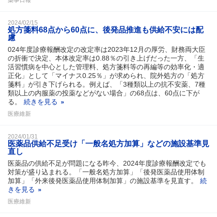
2024/02/15
処方箋料68点から60点に、後発品推進も供給不安には配
慮
024年度診療報酬改定の改定率は2023年12月の厚労、財務両大臣
の折衝で決定、本体改定率は0.88％の引き上げだった一方、「生
活習慣病を中心とした管理料、処方箋料等の再編等の効率化・適
正化」として「マイナス0.25％」が求められ、院外処方の「処方
箋料」が引き下げられる。例えば、「3種類以上の抗不安薬、7種
類以上の内服薬の投薬などがない場合」の68点は、60点に下が
る。
続きを見る
医療維新
2024/01/31
医薬品供給不足受け「一般名処方加算」などの施設基準見
直し
医薬品の供給不足が問題になる昨今、2024年度診療報酬改定でも
対策が盛り込まれる。「一般名処方加算」「後発医薬品使用体制
加算」「外来後発医薬品使用体制加算」の施設基準を見直す。
続
きを見る
医療維新