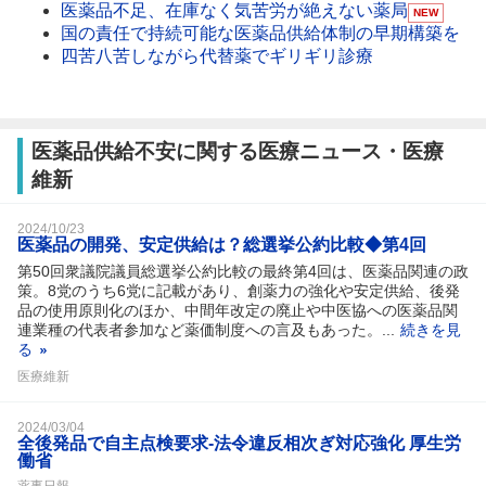
医薬品不足、在庫なく気苦労が絶えない薬局
NEW
国の責任で持続可能な医薬品供給体制の早期構築を
四苦八苦しながら代替薬でギリギリ診療
医薬品供給不安に関する医療ニュース・医療
維新
2024/10/23
医薬品の開発、安定供給は？総選挙公約比較◆第4回
第50回衆議院議員総選挙公約比較の最終第4回は、医薬品関連の政
策。8党のうち6党に記載があり、創薬力の強化や安定供給、後発
品の使用原則化のほか、中間年改定の廃止や中医協への医薬品関
連業種の代表者参加など薬価制度への言及もあった。...
続きを見
る
医療維新
2024/03/04
全後発品で自主点検要求‐法令違反相次ぎ対応強化 厚生労
働省
薬事日報