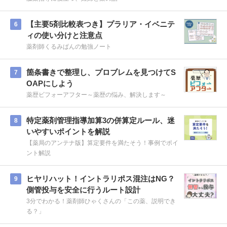
【主要5剤比較表つき】プラリア・イベニテ
6
ィの使い分けと注意点
薬剤師くるみぱんの勉強ノート
箇条書きで整理し、プロブレムを見つけてS
7
OAPにしよう
薬歴ビフォーアフター～薬歴の悩み、解決します～
特定薬剤管理指導加算3の併算定ルール、迷
8
いやすいポイントを解説
【薬局のアンテナ版】算定要件を満たそう！事例でポイ
ント解説
ヒヤリハット！イントラリポス混注はNG？
9
側管投与を安全に行うルート設計
3分でわかる！薬剤師ひゃくさんの「この薬、説明でき
る？」