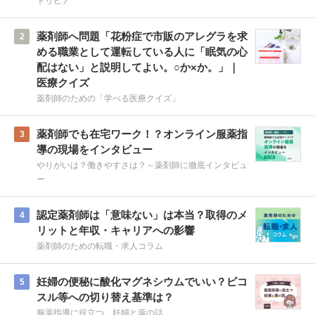
トリビア
薬剤師へ問題「花粉症で市販のアレグラを求
2
める職業として運転している人に「眠気の心
配はない」と説明してよい。○か×か。」｜
医療クイズ
薬剤師のための「学べる医療クイズ」
薬剤師でも在宅ワーク！？オンライン服薬指
3
導の現場をインタビュー
やりがいは？働きやすさは？～薬剤師に徹底インタビュ
ー
認定薬剤師は「意味ない」は本当？取得のメ
4
リットと年収・キャリアへの影響
薬剤師のための転職・求人コラム
妊婦の便秘に酸化マグネシウムでいい？ピコ
5
スル等への切り替え基準は？
服薬指導に役立つ、妊婦と薬の話