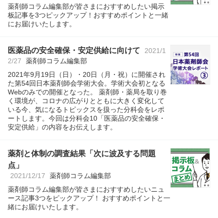
薬剤師コラム編集部が皆さまにおすすめしたい掲示
板記事を3つピックアップ！おすすめポイントと一緒
にお届けいたします。
医薬品の安全確保・安定供給に向けて
2021/1
2/27
薬剤師コラム編集部
2021年9月19日（日）・20日（月・祝）に開催され
た第54回日本薬剤師会学術大会。学術大会初となる
Webのみでの開催となった。 薬剤師・薬局を取り巻
く環境が、コロナの広がりとともに大きく変化して
いる今、気になるトピックスを扱った分科会をレポ
ートします。今回は分科会10「医薬品の安全確保・
安定供給」の内容をお伝えします。
薬剤と体制の調査結果「次に波及する問題
点」
2021/12/17
薬剤師コラム編集部
薬剤師コラム編集部が皆さまにおすすめしたいニュ
ース記事3つをピックアップ！ おすすめポイントと一
緒にお届けいたします。