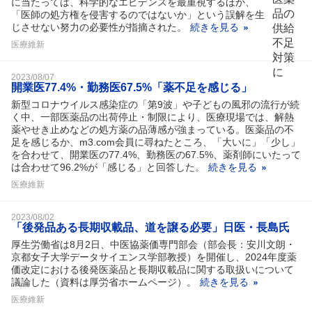
に当たっては、科学的なエビデンスを最重視するほか、
「医師の処方権を侵害するのではないか」という誤解を生
じさせない努力の必要性が指摘された。
続きを見る
医療維新
2023/08/07
開業医77.4%・勤務医67.5%「薬不足を感じる」
新型コロナウイルス感染症の「第9波」や子どもの風邪の流行が続
く中、一部医薬品の出荷停止・制限により、医療現場では、解熱
薬やせき止めなどの処方薬の品薄感が強まっている。医薬品の不
足を感じるか、m3.com会員に尋ねたところ、「大いに」「少し」
を合わせて、開業医の77.4%、勤務医の67.5%、薬剤師にいたって
は合わせて96.2%が「感じる」と回答した。
続きを見る
医療維新
2023/08/02
「後発品ある長期収載品、道を譲る必要」日医・長島氏
厚生労働省は8月2日、中医協薬価専門部会（部会長：安川文朗・
京都女子大学データサイエンス学部教授）を開催し、2024年度薬
価改定における後発医薬品と長期収載品に関する取扱いについて
議論した（資料は厚労省ホームページ）。
続きを見る
医療維新