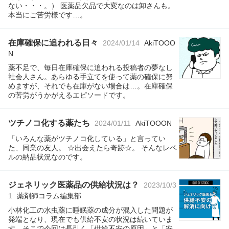
ない・・・。） 医薬品欠品で大変なのは卸さんも。
本当にご苦労様です…。
在庫確保に追われる日々
2024/01/14
AkiTOOO
N
薬不足で、毎日在庫確保に追われる投稿者の夢なし
社会人さん。あらゆる手立てを使って薬の確保に努
めますが、それでも在庫がない場合は…。在庫確保
の苦労がうかがえるエピソードです。
ツチノコ化する薬たち
2024/01/11
AkiTOOON
「いろんな薬がツチノコ化している」と言ってい
た、同業の友人。 ☆出会えたら奇跡☆。 そんなレベ
ルの納品状況なのです。
ジェネリック医薬品の供給状況は？
2023/10/3
1
薬剤師コラム編集部
小林化工の水虫薬に睡眠薬の成分が混入した問題が
発端となり、現在でも供給不安の状況は続いていま
す。そこで今回は長引く「供給不安の原因」と「安