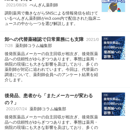
2021/08/26
ぺんぎん薬剤師
調剤薬局で働きながらSNSによる情報発信を続けて
いるぺんぎん薬剤師がm3.com内で配信された臨床ニ
ュースの中から一つを選び解説します。
卸への代替薬確認で日常業務にも支障
2021/0
7/28
薬剤師コラム編集部
後発医薬品メーカーの自主回収が相次ぎ、後発医薬
品への信頼性がゆらぎつつあります。事態は薬局・
病院の現場にも大きな影響を及ぼしており、多くの
薬剤師が対応に追われています。今回は、代替薬の
調達について、薬剤師会員へのアンケート結果を紹
介します。
後発品、患者から「またメーカーが変わる
の？」
2021/07/24
薬剤師コラム編集部
後発医薬品メーカーの自主回収が相次ぎ、後発医薬
品への信頼性がゆらぎつつあります。事態は薬局・
病院の現場にも大きな影響を及ぼしており、多くの