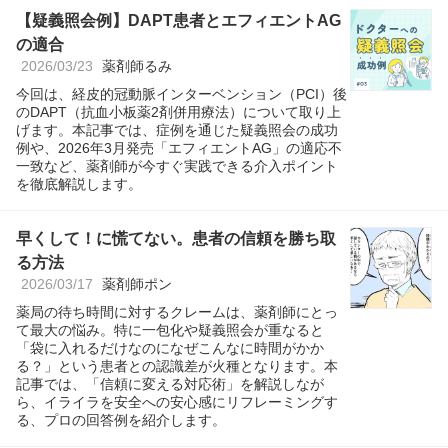
【疑義照会例】DAPT患者とエフィエントAG
の適合
2026/03/23
薬剤師るみ
今回は、経皮的冠動脈インターベンション（PCI）後
のDAPT（抗血小板薬2剤併用療法）について取り上
げます。本記事では、症例を通じた疑義照会の成功
例や、2026年3月発売「エフィエントAG」の適応不
一致など、薬剤師が今すぐ実践できる介入ポイント
を徹底解説します。
早くして！に慌てない。患者の信頼を勝ち取
る方法
2026/03/17
薬剤師ポン
薬局の待ち時間に対するクレームは、薬剤師にとっ
て最大の悩み。特に一包化や疑義照会が重なると
「袋に入れるだけなのになぜこんなに時間がかか
る？」という患者との認識差が火種となります。本
記事では、「信頼に変える対応術」を解説しなが
ら、イライラを安全への安心感にリフレーミングす
る、プロの回答例を紹介します。