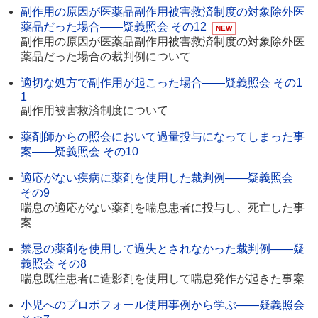
副作用の原因が医薬品副作用被害救済制度の対象除外医
薬品だった場合――疑義照会 その12
NEW
副作用の原因が医薬品副作用被害救済制度の対象除外医
薬品だった場合の裁判例について
適切な処方で副作用が起こった場合――疑義照会 その1
1
副作用被害救済制度について
薬剤師からの照会において過量投与になってしまった事
案――疑義照会 その10
適応がない疾病に薬剤を使用した裁判例――疑義照会
その9
喘息の適応がない薬剤を喘息患者に投与し、死亡した事
案
禁忌の薬剤を使用して過失とされなかった裁判例――疑
義照会 その8
喘息既往患者に造影剤を使用して喘息発作が起きた事案
小児へのプロポフォール使用事例から学ぶ――疑義照会