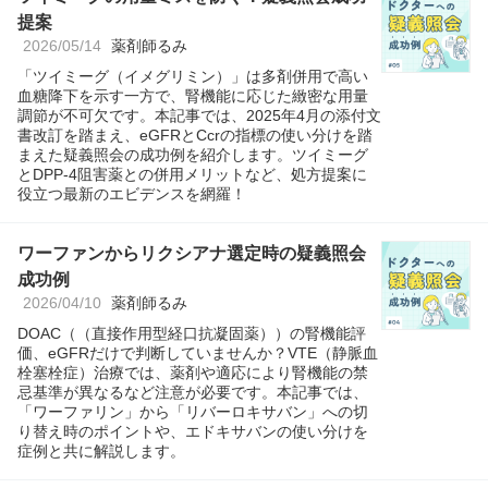
提案
2026/05/14
薬剤師るみ
「ツイミーグ（イメグリミン）」は多剤併用で高い
血糖降下を示す一方で、腎機能に応じた緻密な用量
調節が不可欠です。本記事では、2025年4月の添付文
書改訂を踏まえ、eGFRとCcrの指標の使い分けを踏
まえた疑義照会の成功例を紹介します。ツイミーグ
とDPP-4阻害薬との併用メリットなど、処方提案に
役立つ最新のエビデンスを網羅！
ワーファンからリクシアナ選定時の疑義照会
成功例
2026/04/10
薬剤師るみ
DOAC（（直接作用型経口抗凝固薬））の腎機能評
価、eGFRだけで判断していませんか？VTE（静脈血
栓塞栓症）治療では、薬剤や適応により腎機能の禁
忌基準が異なるなど注意が必要です。本記事では、
「ワーファリン」から「リバーロキサバン」への切
り替え時のポイントや、エドキサバンの使い分けを
症例と共に解説します。