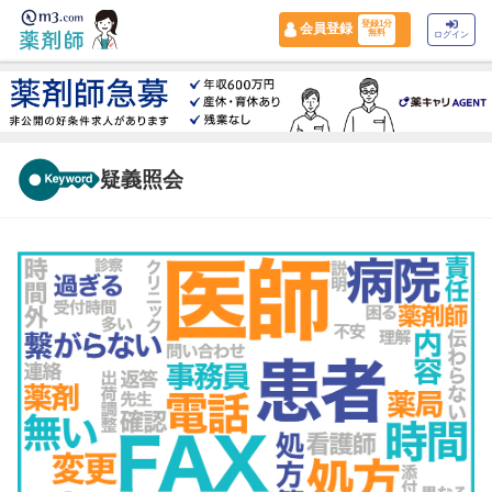
登録1分
会員登録
無料
ログイン
疑義照会