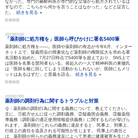
なかった。専門の麻酔科医が専門的な立場から処方されているは
ずなので、こちらから何かを言うことはなかった」などと証言し
た。.
続きを見る
医療維新
2023/07/30
「薬剤師に処方権を」医師ら呼びかけに署名5400筆
薬剤師に処方権を――。医師や薬剤師の有志が今年6月、インター
ネット上で、疑義照会の簡素化など薬剤師の権限拡大を求める署
名活動を始めた。7月27日時点で5400筆を超えており、SNS上で
は医師を名乗る賛同者もいる。発起人の一人で精神科医の東徹氏
は「医師を敵に回してしまう活動かもしれないが、医師にもメリ
ットはあるはずだ」と意義を語る。
続きを見る
医療維新
2020/07/05
薬剤師の調剤行為に関するトラブルと対策
Ｑ：薬剤師の調剤行為に関する義務について、教えてください。
主に、①処方せんに従った調剤義務、②疑義照会義務、③服薬指
導義務（調剤薬の適正使用情報提供義務）に関するものが挙げら
れます。 薬剤師がこれらの義務に違反すると、民事上、刑事上、
行政上の責任を追及される可能性が生じます。 民事上の責任と
は、薬剤師が何らかの義務違反によって患者に健康被害を生じさ