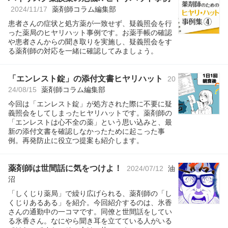
2024/11/17
薬剤師コラム編集部
患者さんの症状と処方薬が一致せず、疑義照会を行
った薬局のヒヤリハット事例です。お薬手帳の確認
や患者さんからの聞き取りを実施し、疑義照会をす
る薬剤師の対応を一緒に確認してみましょう。
「エンレスト錠」の添付文書ヒヤリハット
20
24/08/15
薬剤師コラム編集部
今回は「エンレスト錠」が処方された際に不要に疑
義照会をしてしまったヒヤリハットです。薬剤師の
「エンレストは心不全の薬」という思い込みと、最
新の添付文書を確認しなかったために起こった事
例。再発防止に役立つ提案も紹介します。
薬剤師は世間話に気をつけよ！
2024/07/12
油
沼
「しくじり薬局」で繰り広げられる、薬剤師の「し
くじりあるある」を紹介。今回紹介するのは、氷香
さんの通勤中の一コマです。同僚と世間話をしてい
る氷香さん。なにやら聞き耳を立てている人がいる