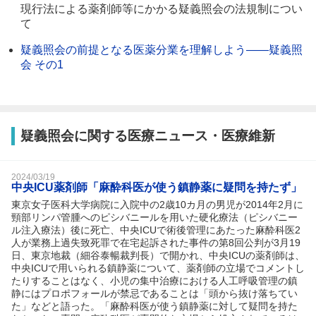
現行法による薬剤師等にかかる疑義照会の法規制につい
て
疑義照会の前提となる医薬分業を理解しよう――疑義照
会 その1
疑義照会に関する医療ニュース・医療維新
2024/03/19
中央ICU薬剤師「麻酔科医が使う鎮静薬に疑問を持たず」
東京女子医科大学病院に入院中の2歳10カ月の男児が2014年2月に
頸部リンパ管腫へのピシバニールを用いた硬化療法（ピシバニー
ル注入療法）後に死亡、中央ICUで術後管理にあたった麻酔科医2
人が業務上過失致死罪で在宅起訴された事件の第8回公判が3月19
日、東京地裁（細谷泰暢裁判長）で開かれ、中央ICUの薬剤師は、
中央ICUで用いられる鎮静薬について、薬剤師の立場でコメントし
たりすることはなく、小児の集中治療における人工呼吸管理の鎮
静にはプロポフォールが禁忌であることは「頭から抜け落ちてい
た」などと語った。「麻酔科医が使う鎮静薬に対して疑問を持た