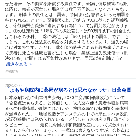
せた場合、その損害を賠償する責任です。金額は健康被害の程度
に応じ、患者が死亡した場合等は数千万円以上となることもあり
ます。 刑事上の責任とは、罰金、禁固または懲役といった刑罰を
科せられることです。薬剤師法上、①処方せんに従った調剤義務
と、②疑義照会義務に違反する行為については罰則規定がありま
す。①の法定刑は「1年以下の懲役若しくは50万円以下の罰金また
はこれらの併科」、②の法定刑は「50万円以下の罰金」です。も
っとも、これらは故意の場合を対象とするものであり、過失の場
合は対象外です。ただし、薬剤師の過失による各義務違反によっ
て患者に死亡や健康被害が生じた場合、業務上過失致死傷罪（刑
法211条）に問われる可能性があります。同罪の法定刑は「5年...
続きを見る
医療維新
2020/02/05
「よもや病院内に薬局が戻るとは思わなかった」日薬会長
日本薬剤師会の山本信夫会長は2020年度調剤報酬改定について
「合格点はもらえる」と評価した。吸入薬を使う患者や糖尿病患
者への服薬指導が新設されたほか、院内薬局では特別調剤基本料
が減点された。「地域包括ケアシステムの中での果たすべき役割
が調剤報酬には込められている」と話した（2020年2月7日にイン
タビュー）。 ――最初に今回の調剤報酬改定について点数を付け
るとしたら何点でしょうか。 一概には言えないですが、合格点は
もらえるかなとは思っています。学校の通信簿（5段階評価）で言