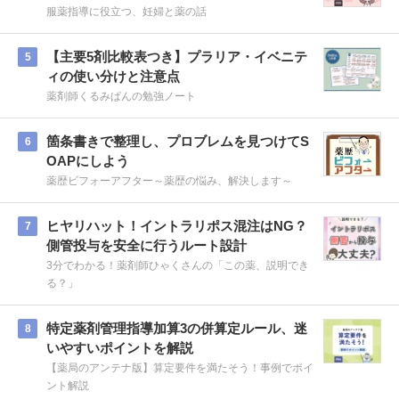
服薬指導に役立つ、妊婦と薬の話
【主要5剤比較表つき】プラリア・イベニテ
5
ィの使い分けと注意点
薬剤師くるみぱんの勉強ノート
箇条書きで整理し、プロブレムを見つけてS
6
OAPにしよう
薬歴ビフォーアフター～薬歴の悩み、解決します～
ヒヤリハット！イントラリポス混注はNG？
7
側管投与を安全に行うルート設計
3分でわかる！薬剤師ひゃくさんの「この薬、説明でき
る？」
特定薬剤管理指導加算3の併算定ルール、迷
8
いやすいポイントを解説
【薬局のアンテナ版】算定要件を満たそう！事例でポイ
ント解説