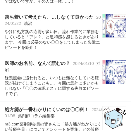
ではないですか。その人は一体……！
落ち着いて考えたら、…しなくて良かった
20
24/01/22
油沼
やけに処方箋の応需が多い日。流れ作業的に業務を
していると「アレ？」と違和感を感じるときがあり
ます。 今回は必要のない〇〇をしてしまった失敗エ
ピソードを紹介！
医師のお名前、なんて読むの？
2024/01/10
油
沼
疑義照会に追われると、いつもは難なくしている確
認が抜けてしまうことも…。今回は意外に多いかも
しれない「〇〇の確認ミス」に関する失敗エピソー
ドです。
処方箋が一番わかりにくいのは〇〇科！
2024/
01/08
薬剤師コラム編集部
m3.com薬剤師会員の皆さんに「処方箋がわかりにく
い診療科目」についてアンケートを実施。どの診療