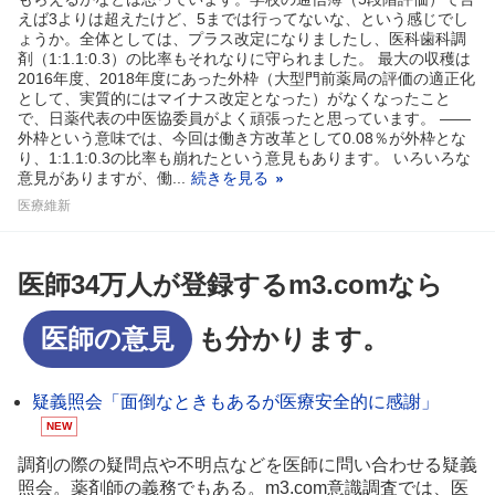
えば3よりは超えたけど、5までは行ってないな、という感じでし
ょうか。全体としては、プラス改定になりましたし、医科歯科調
剤（1:1.1:0.3）の比率もそれなりに守られました。 最大の収穫は
2016年度、2018年度にあった外枠（大型門前薬局の評価の適正化
として、実質的にはマイナス改定となった）がなくなったこと
で、日薬代表の中医協委員がよく頑張ったと思っています。 ――
外枠という意味では、今回は働き方改革として0.08％が外枠とな
り、1:1.1:0.3の比率も崩れたという意見もあります。 いろいろな
意見がありますが、働...
続きを見る
医療維新
医師34万人が登録するm3.comなら
医師の意見
も分かります。
疑義照会「面倒なときもあるが医療安全的に感謝」
NEW
調剤の際の疑問点や不明点などを医師に問い合わせる疑義
照会。薬剤師の義務でもある。m3.com意識調査では、医