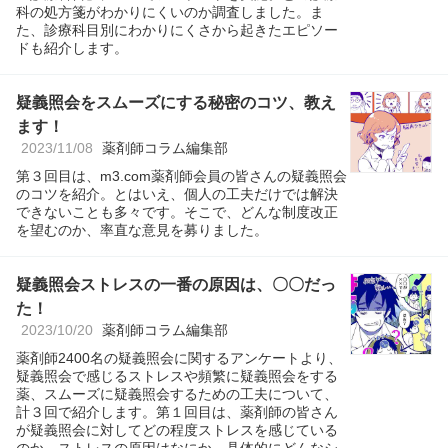
科の処方箋がわかりにくいのか調査しました。ま
た、診療科目別にわかりにくさから起きたエピソー
ドも紹介します。
疑義照会をスムーズにする秘密のコツ、教え
ます！
2023/11/08
薬剤師コラム編集部
第３回目は、m3.com薬剤師会員の皆さんの疑義照会
のコツを紹介。とはいえ、個人の工夫だけでは解決
できないことも多々です。そこで、どんな制度改正
を望むのか、率直な意見を募りました。
疑義照会ストレスの一番の原因は、〇〇だっ
た！
2023/10/20
薬剤師コラム編集部
薬剤師2400名の疑義照会に関するアンケートより、
疑義照会で感じるストレスや頻繁に疑義照会をする
薬、スムーズに疑義照会するための工夫について、
計３回で紹介します。第１回目は、薬剤師の皆さん
が疑義照会に対してどの程度ストレスを感じている
のか、ストレスの原因はなにか、具体的にどんなシ