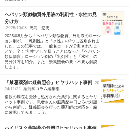
ヘパリン類似物質外用液の乳剤性・水性の見
分け方
2025/10/08
児島 悠史
2025年8月から「ヘパリン類似物質」外用液のローシ
ョン剤が、「乳剤性」と「水性」の2つに区別されま
した。この記事では、一般名コードが分割されたこ
とで、全く“別物”として扱うことになった「ヘパリン
類似物質」ローション剤の「乳剤性」と「水性」の
見分け方を紹介。また、疑義照会の要・不要も解説
します。
「禁忌薬剤の疑義照会」ヒヤリハット事例
20
24/11/22
薬剤師コラム編集部
複数の病院を受診し処方された薬剤に関するヒヤリ
ハット事例です。患者さんの服薬歴や日ごろの対話
から判断し、疑義照会を行った薬剤師の対応を一緒
に確認してみましょう。
ハイリスク薬誤薬の危機!?ヒヤリハット事例