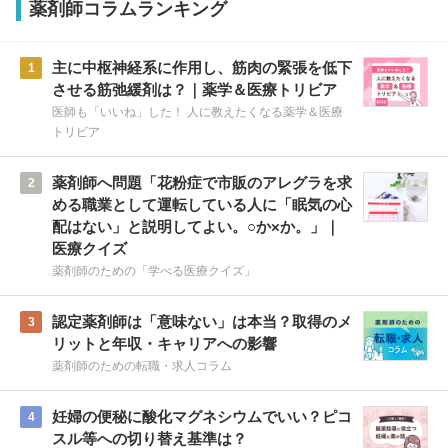
薬剤師コラムランキング
主に中枢神経系に作用し、筋肉の緊張を低下
1
させる筋弛緩剤は？｜薬学＆医療トリビア
医師も「いいね」した！ 人に教えたくなる薬学＆医療
トリビア
薬剤師へ問題「花粉症で市販のアレグラを求
2
める職業として運転している人に「眠気の心
配はない」と説明してよい。○か×か。」｜
医療クイズ
薬剤師のための「学べる医療クイズ」
認定薬剤師は「意味ない」は本当？取得のメ
3
リットと年収・キャリアへの影響
薬剤師のための転職・求人コラム
妊婦の便秘に酸化マグネシウムでいい？ピコ
4
スル等への切り替え基準は？