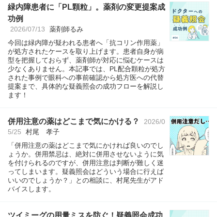
緑内障患者に「PL顆粒」。薬剤の変更提案成
功例
2026/07/13
薬剤師るみ
今回は緑内障が疑われる患者へ「抗コリン作用薬」
が処方されたケースを取り上げます。患者自身が病
型を把握しておらず、薬剤師が対応に悩むケースは
少なくありません。本記事では、PL配合顆粒が処方
された事例で眼科への事前確認から処方医への代替
提案まで、具体的な疑義照会の成功フローを解説し
ます！
併用注意の薬はどこまで気にかける？
2026/0
5/25
村尾 孝子
「併用注意の薬はどこまで気にかければ良いのでし
ょうか。併用禁忌は、絶対に併用させないように気
を付けられるのですが、併用注意は判断が難しく迷
ってしまいます。疑義照会はどういう場合に行えば
いいのでしょうか？」との相談に、村尾先生がアド
バイスします。
ツイミーグの用量ミスを防ぐ！疑義照会成功