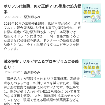
ポリフル代替薬、何が正解？IBS型別の処方提
案
2026/02/17
薬剤師るみ
2025年10月の出荷停止以降、供給不安が続く「ポリ
フル」。混合型IBSにも使える重宝な薬剤だけに、代
替薬の選定に悩む薬剤師も多いはず。本記事では、
最新ガイドラインに基づき、下痢・便秘の型に応じ
た適切な代替提案を解説。ドクターへの疑義照会成
功例とともに、今すぐ現場で役立つエビデンスを紹
介します。
減薬提案：ゾルピデム＆ブロチゾラムに疑義
あり！
2026/01/27
薬剤師るみ
「漫然処方」が問題視されるBZ/Z系睡眠薬。高齢患
者さんのふらつき・転倒リスクを減らすため、薬剤
師が処方提案で積極的に関与すべきです。本記事で
は、医師が受け入れやすいBZ/Z系減薬について具体
的な提案術を解説。 また、睡眠衛生指導のチェック
リストなど、現場で使える睡眠薬の減薬提案などを
解説します。