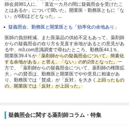
師会員981人に、「直近一カ月の間に疑義照会を受けたこ
とはあるか」について聞いた。開業医・勤務医ともに「な
い」が6割ほどとなった。...
疑義照会、勤務医と開業医とも「効率化の余地あり」
医師の負担軽減、また医薬品の供給不足もあって、薬剤師
からの疑義照会の在り方を見直す余地があるとの意見があ
る中、m3.com意識調査で尋ねたところ、勤務医44.1％、
開業医39.4％が
「薬剤師からの疑義照会について、簡素化
する余地がある」と答え、「ない」の約2倍となった。
一
方で、「薬剤師からの疑義照会について、薬剤師の権限拡
大」への賛否は、勤務医と開業医でやや意見に相違があ
り、勤務医では「賛成」が「反対」を大きく
上回ったもの
の、開業医では「反対」が上回った。
疑義照会に関する薬剤師コラム・特集