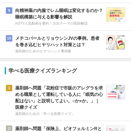
向精神薬の内服でレム睡眠は変化するのか？
9
睡眠構築に与える影響を解説
m3TV人気動画を要約！注目テーマの医師解説
メチコバールとリョウシンJVの事例。患者
10
を巻き込むヒヤリハット対策とは？
薬剤師のためのヒヤリハット事例集
学べる医療クイズランキング
薬剤師へ問題「花粉症で市販のアレグラを求
1
める職業として運転している人に「眠気の心
配はない」と説明してよい。○か×か。」｜
医療クイズ
薬剤師のための「学べる医療クイズ」
薬剤師へ問題「保険上、ビオフェルミンRと
2