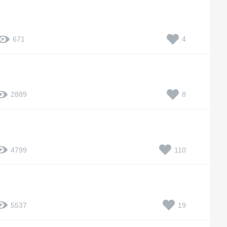
4
671
8
2889
110
4799
19
5537