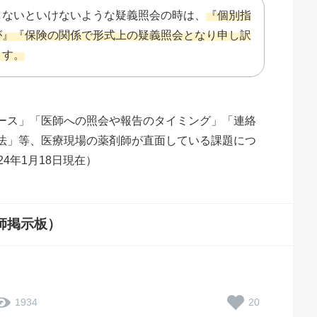
しないといけないような疑義照会の時は、
『個別指
が』『保険の関係で形式上の疑義照会となり申し訳
ます。
ース」「医師への照会や報告のタイミング」「連絡
法」等、医療現場の薬剤師が直面している課題につ
4年1月18日現在）
師掲示板）
20
1934