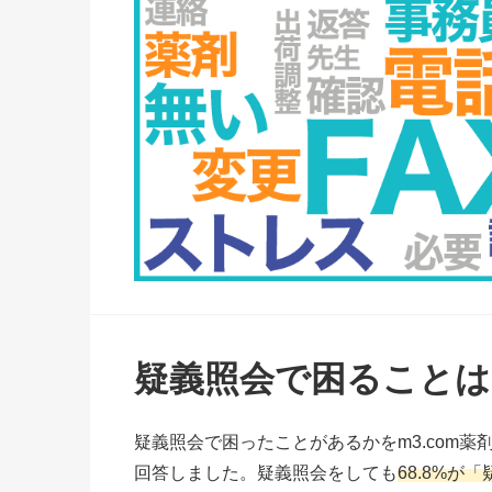
疑義照会で困ることは
疑義照会で困ったことがあるかをm3.com薬剤
回答しました。疑義照会をしても
68.8%が