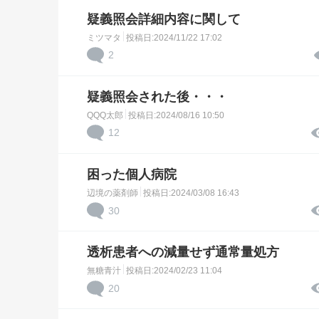
疑義照会詳細内容に関して
ミツマタ
投稿日:2024/11/22 17:02
2
疑義照会された後・・・
QQQ太郎
投稿日:2024/08/16 10:50
12
困った個人病院
辺境の薬剤師
投稿日:2024/03/08 16:43
30
透析患者への減量せず通常量処方
無糖青汁
投稿日:2024/02/23 11:04
20