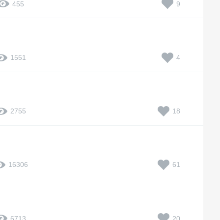
9
455
4
1551
18
2755
61
16306
20
6713