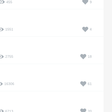
9
455
4
1551
18
2755
61
16306
20
6713