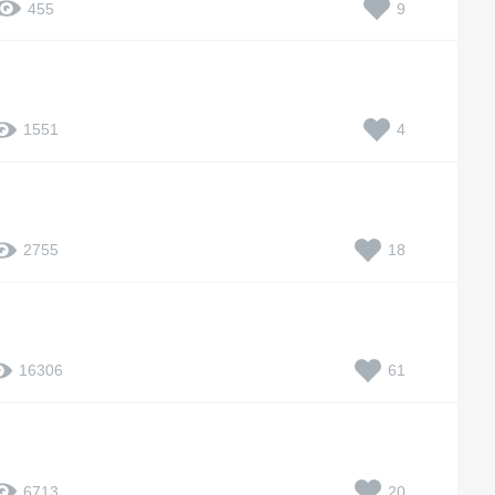
9
455
4
1551
18
2755
61
16306
20
6713