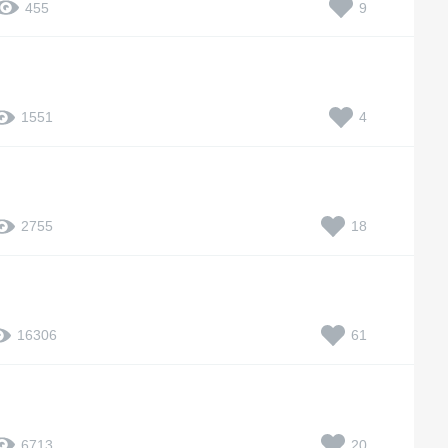
9
455
4
1551
18
2755
61
16306
20
6713