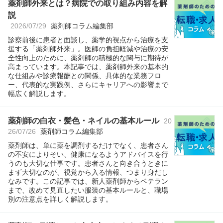
薬剤師外来とは？病院での取り組み内容を解
説
2026/07/29
薬剤師コラム編集部
診察前後に患者と面談し、薬学的視点から治療を支
援する「薬剤師外来」。医師の負担軽減や治療の安
全性向上のために、薬剤師の積極的な関与に期待が
高まっています。本記事では、薬剤師外来の基本的
な仕組みや診療報酬との関係、具体的な業務フロ
ー、代表的な実践例、さらにキャリアへの影響まで
幅広く解説します。
薬剤師の白衣・髪色・ネイルの基本ルール
20
26/07/26
薬剤師コラム編集部
薬剤師は、単に薬を調剤するだけでなく、患者さん
の不安によりそい、健康になるようアドバイスを行
うのも大切な仕事です。患者さんと向き合うときに
まず大切なのが、視覚から入る情報、つまり身だし
なみです。この記事では、新人薬剤師からベテラン
まで、改めて見直したい服装の基本ルールと、職場
別の注意点を詳しく解説します。