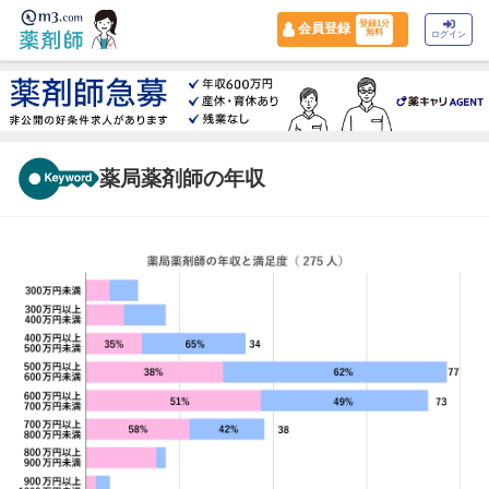
登録1分
会員登録
無料
ログイン
薬局薬剤師の年収