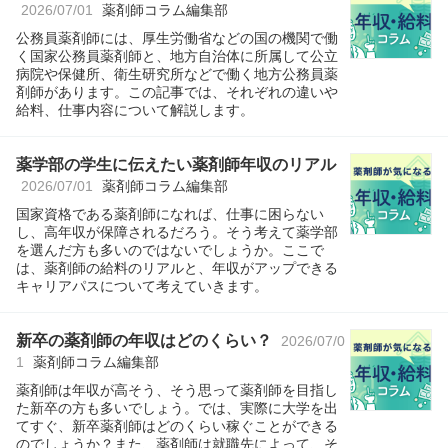
2026/07/01
薬剤師コラム編集部
公務員薬剤師には、厚生労働省などの国の機関で働
く国家公務員薬剤師と、地方自治体に所属して公立
病院や保健所、衛生研究所などで働く地方公務員薬
剤師があります。この記事では、それぞれの違いや
給料、仕事内容について解説します。
薬学部の学生に伝えたい薬剤師年収のリアル
2026/07/01
薬剤師コラム編集部
国家資格である薬剤師になれば、仕事に困らない
し、高年収が保障されるだろう。そう考えて薬学部
を選んだ方も多いのではないでしょうか。ここで
は、薬剤師の給料のリアルと、年収がアップできる
キャリアパスについて考えていきます。
新卒の薬剤師の年収はどのくらい？
2026/07/0
1
薬剤師コラム編集部
薬剤師は年収が高そう、そう思って薬剤師を目指し
た新卒の方も多いでしょう。では、実際に大学を出
てすぐ、新卒薬剤師はどのくらい稼ぐことができる
のでしょうか？また、薬剤師は就職先によって、そ