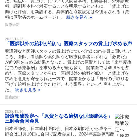
た。焦点の「賃上げ」について入院基本料、初再診料、外来診療
料、調剤基本料で対応することを明示するとともに、「賃上げに
向けた評価」を新設する。具体的な点数設定は今後示される（資
料は厚労省のホームページ）。
続きを見る
医療維新
2023/11/26
「医師以外の給料が低い」医療スタッフの賃上げ求める声
看護師など医師スタッフの賃上げについてm3.com会員に聞いたと
ころ、医師、看護師や薬剤師など医療従事者いずれも「必要だ」
が約9割を占める結果となった。賃上げの原資としては「来年度改
定での診療報酬」を求める声が最も多く、開業医では49.8％を占
めた。医療スタッフからは「医師以外の給料が低い」と賃上げを
求める意見が寄せられた一方で、開業医からは「自分の手取りを
下げて給料を上げてきたけど、もう限界」といった声も上がっ
た。
続きを見る
医療維新
2023/11/10
診療報酬改定へ「原資となる適切な財源確保を」
三師会合同会見
日本医師会、日本歯科医師会、日本薬剤師会から成る三
師会は11月10日に合同で記者会見し、2024年度診療報酬