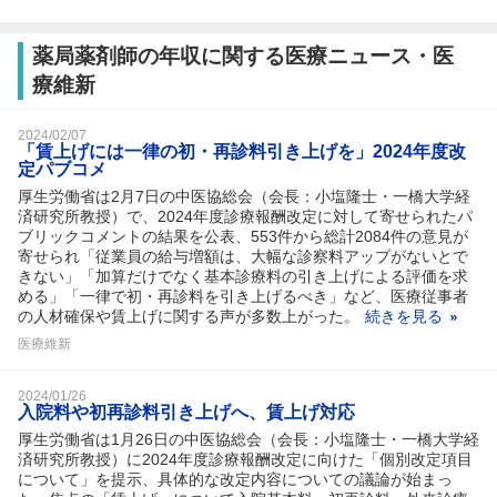
薬局薬剤師の年収に関する医療ニュース・医
療維新
2024/02/07
「賃上げには一律の初・再診料引き上げを」2024年度改
定パブコメ
厚生労働省は2月7日の中医協総会（会長：小塩隆士・一橋大学経
済研究所教授）で、2024年度診療報酬改定に対して寄せられたパ
ブリックコメントの結果を公表、553件から総計2084件の意見が
寄せられ「従業員の給与増額は、大幅な診察料アップがないとで
きない」「加算だけでなく基本診療料の引き上げによる評価を求
める」「一律で初・再診料を引き上げるべき」など、医療従事者
の人材確保や賃上げに関する声が多数上がった。
続きを見る
医療維新
2024/01/26
入院料や初再診料引き上げへ、賃上げ対応
厚生労働省は1月26日の中医協総会（会長：小塩隆士・一橋大学経
済研究所教授）に2024年度診療報酬改定に向けた「個別改定項目
について」を提示、具体的な改定内容についての議論が始まっ