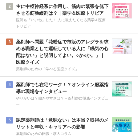
主に中枢神経系に作用し、筋肉の緊張を低下
2
させる筋弛緩剤は？｜薬学＆医療トリビア
医師も「いいね」した！ 人に教えたくなる薬学＆医療
トリビア
薬剤師へ問題「花粉症で市販のアレグラを求
3
める職業として運転している人に「眠気の心
配はない」と説明してよい。○か×か。」｜
医療クイズ
薬剤師のための「学べる医療クイズ」
薬剤師でも在宅ワーク！？オンライン服薬指
4
導の現場をインタビュー
やりがいは？働きやすさは？～薬剤師に徹底インタビュ
ー
認定薬剤師は「意味ない」は本当？取得のメ
5
リットと年収・キャリアへの影響
薬剤師のための転職・求人コラム