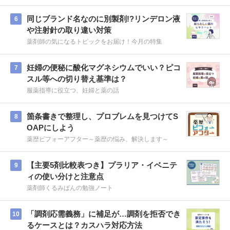
同じブランド名なのに別製剤!?リンデロン液
6
や注射針の取り違い対策
薬剤師の気になるトピックをお届け！今月の特集
妊婦の便秘に酸化マグネシウムでいい？ピコ
7
スル等への切り替え基準は？
服薬指導に役立つ、妊婦と薬の話
箇条書きで整理し、プロブレムを見つけてS
8
OAPにしよう
薬歴ビフォーアフター～薬歴の悩み、解決します～
【主要5剤比較表つき】プラリア・イベニテ
9
ィの使い分けと注意点
薬剤師くるみぱんの勉強ノート
「調剤応需義務」に補足が…調剤を拒否でき
10
るケースとは？カスハラ対応方法