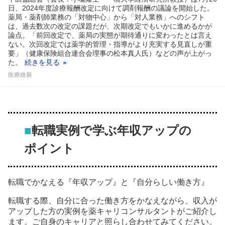
日、2024年度診療報酬改定に向けて調剤報酬の議論を開始した。
薬局・薬剤師業務の「対物中心」から「対人業務」へのシフト
は、過去数次の改定の課題だが、次期改定でもいかに進めるかが
論点。「前回改定で、薬局の実態が期待通りに変わったとは言え
ない。次回改定では薬学的管理・指導がより充実する見直しが重
要」（健康保険組合連合会理事の松本真人氏）などの声が上がっ
た。
続きを見る
医療維新
■
転職実例で学ぶ年収アップの
ポイント
転職でかなえる『年収アップ』と『自分らしい働き方』
転職する際、自分に合った働き方をかなえながら、収入が
アップした方の実例を薬キャリコンサルタントがご紹介し
ます。ご自身のキャリアと照らし合わせてみてください。