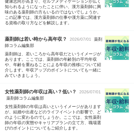
健康志向が高まり、セルフメディケーションが広く
知られるようになったことに伴い、漢方薬剤師に興
味のある薬剤師の方もいるのではないでしょうか。
この記事では、漢方薬剤師の仕事や漢方薬に関連す
る資格の取り方などを解説します。
薬剤師は若い時から高年収？
2026/07/01
薬剤
師コラム編集部
薬剤師は、若いころから高年収だというイメージが
あります。ここでは、薬剤師の年齢別の平均年収
や、年齢を重ねることによる年収の推移について紹
介します。年収アップのポイントについても一緒に
みていきましょう。
女性薬剤師の年収は高い？低い？
2026/07/01
薬剤師コラム編集部
女性薬剤師の年収は高いというイメージがあります
が、結婚や出産などのライフイベントの影響で、ど
のように変わるのでしょうか。ここでは、女性薬剤
師の年収の実態やキャリアプランの立て方、職場選
びのポイントについてもご紹介します。