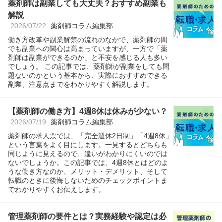
薬剤師は副業しても大丈夫？おすすめ副業も
解説
2026/07/22
薬剤師コラム編集部
働き方改革や副業解禁の流れのなかで、薬剤師の間
でも副業への関心は高まっていますが、一方で「薬
剤師は副業ができるのか」と不安を感じる人も多い
でしょう。 この記事では、薬剤師が副業をしても問
題ないのかという基本から、実際におすすめできる
副業、注意点までをわかりやすく解説します。
【薬剤師の働き方】4週8休は休みが少ない？
2026/07/19
薬剤師コラム編集部
薬剤師の求人票では、「完全週休2日制」「4週8休」
という言葉をよく目にします。一見するとどちらも
同じように見えるので、違いがわかりにくいのでは
ないでしょうか。この記事では、4週8休とはどのよ
うな働き方なのか、メリット・デメリット、そして
転職のときに後悔しないためのチェックポイントま
でわかりやすくお伝えします。
管理薬剤師の要件とは？実務経験や認定は必