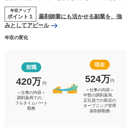
年収アップ
ポイント１
薬剤師業にも活かせる副業を、強
みとしてアピール
年収の変化
現在
前職
524万
420万
円
円
＜仕事の内容＞
＜仕事の内容＞
中堅の調剤薬局、
調剤薬局での、
正社員での新店の
フルタイムパート
オープニング管理
勤務
薬剤師勤務