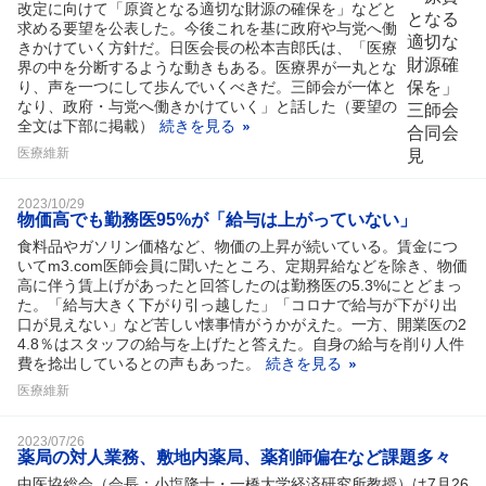
改定に向けて「原資となる適切な財源の確保を」などと
求める要望を公表した。今後これを基に政府や与党へ働
きかけていく方針だ。日医会長の松本吉郎氏は、「医療
界の中を分断するような動きもある。医療界が一丸とな
り、声を一つにして歩んでいくべきだ。三師会が一体と
なり、政府・与党へ働きかけていく」と話した（要望の
全文は下部に掲載）
続きを見る
医療維新
2023/10/29
物価高でも勤務医95%が「給与は上がっていない」
食料品やガソリン価格など、物価の上昇が続いている。賃金につ
いてm3.com医師会員に聞いたところ、定期昇給などを除き、物価
高に伴う賃上げがあったと回答したのは勤務医の5.3%にとどまっ
た。「給与大きく下がり引っ越した」「コロナで給与が下がり出
口が見えない」など苦しい懐事情がうかがえた。一方、開業医の2
4.8％はスタッフの給与を上げたと答えた。自身の給与を削り人件
費を捻出しているとの声もあった。
続きを見る
医療維新
2023/07/26
薬局の対人業務、敷地内薬局、薬剤師偏在など課題多々
中医協総会（会長：小塩隆士・一橋大学経済研究所教授）は7月26