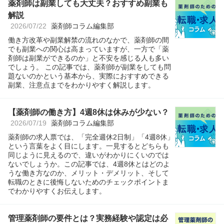
薬剤師は副業しても大丈夫？おすすめ副業も
解説
2026/07/22
薬剤師コラム編集部
働き方改革や副業解禁の流れのなかで、薬剤師の間
でも副業への関心は高まっていますが、一方で「薬
剤師は副業ができるのか」と不安を感じる人も多い
でしょう。 この記事では、薬剤師が副業をしても問
題ないのかという基本から、実際におすすめできる
副業、注意点までをわかりやすく解説します。
【薬剤師の働き方】4週8休は休みが少ない？
2026/07/19
薬剤師コラム編集部
薬剤師の求人票では、「完全週休2日制」「4週8休」
という言葉をよく目にします。一見するとどちらも
同じように見えるので、違いがわかりにくいのでは
ないでしょうか。この記事では、4週8休とはどのよ
うな働き方なのか、メリット・デメリット、そして
転職のときに後悔しないためのチェックポイントま
でわかりやすくお伝えします。
管理薬剤師の要件とは？実務経験や認定は必