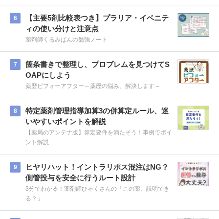
【主要5剤比較表つき】プラリア・イベニテ
6
ィの使い分けと注意点
薬剤師くるみぱんの勉強ノート
箇条書きで整理し、プロブレムを見つけてS
7
OAPにしよう
薬歴ビフォーアフター～薬歴の悩み、解決します～
特定薬剤管理指導加算3の併算定ルール、迷
8
いやすいポイントを解説
【薬局のアンテナ版】算定要件を満たそう！事例でポイ
ント解説
ヒヤリハット！イントラリポス混注はNG？
9
側管投与を安全に行うルート設計
3分でわかる！薬剤師ひゃくさんの「この薬、説明でき
る？」