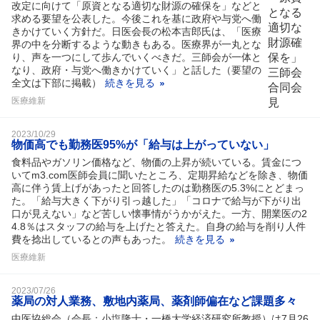
改定に向けて「原資となる適切な財源の確保を」などと
求める要望を公表した。今後これを基に政府や与党へ働
きかけていく方針だ。日医会長の松本吉郎氏は、「医療
界の中を分断するような動きもある。医療界が一丸とな
り、声を一つにして歩んでいくべきだ。三師会が一体と
なり、政府・与党へ働きかけていく」と話した（要望の
全文は下部に掲載）
続きを見る
医療維新
2023/10/29
物価高でも勤務医95%が「給与は上がっていない」
食料品やガソリン価格など、物価の上昇が続いている。賃金につ
いてm3.com医師会員に聞いたところ、定期昇給などを除き、物価
高に伴う賃上げがあったと回答したのは勤務医の5.3%にとどまっ
た。「給与大きく下がり引っ越した」「コロナで給与が下がり出
口が見えない」など苦しい懐事情がうかがえた。一方、開業医の2
4.8％はスタッフの給与を上げたと答えた。自身の給与を削り人件
費を捻出しているとの声もあった。
続きを見る
医療維新
2023/07/26
薬局の対人業務、敷地内薬局、薬剤師偏在など課題多々
中医協総会（会長：小塩隆士・一橋大学経済研究所教授）は7月26