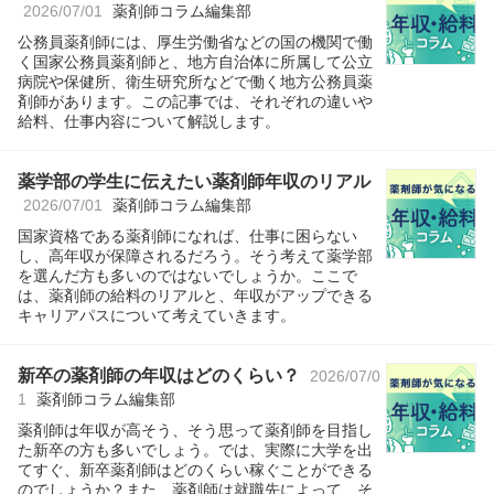
2026/07/01
薬剤師コラム編集部
公務員薬剤師には、厚生労働省などの国の機関で働
く国家公務員薬剤師と、地方自治体に所属して公立
病院や保健所、衛生研究所などで働く地方公務員薬
剤師があります。この記事では、それぞれの違いや
給料、仕事内容について解説します。
薬学部の学生に伝えたい薬剤師年収のリアル
2026/07/01
薬剤師コラム編集部
国家資格である薬剤師になれば、仕事に困らない
し、高年収が保障されるだろう。そう考えて薬学部
を選んだ方も多いのではないでしょうか。ここで
は、薬剤師の給料のリアルと、年収がアップできる
キャリアパスについて考えていきます。
新卒の薬剤師の年収はどのくらい？
2026/07/0
1
薬剤師コラム編集部
薬剤師は年収が高そう、そう思って薬剤師を目指し
た新卒の方も多いでしょう。では、実際に大学を出
てすぐ、新卒薬剤師はどのくらい稼ぐことができる
のでしょうか？また、薬剤師は就職先によって、そ