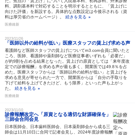
た。焦点の「賃上げ」について入院基本料、初再診料、外来診療
料、調剤基本料で対応することを明示するとともに、「賃上げに
向けた評価」を新設する。具体的な点数設定は今後示される（資
料は厚労省のホームページ）。
続きを見る
医療維新
2023/11/26
「医師以外の給料が低い」医療スタッフの賃上げ求める声
看護師など医師スタッフの賃上げについてm3.com会員に聞いたと
ころ、医師、看護師や薬剤師など医療従事者いずれも「必要だ」
が約9割を占める結果となった。賃上げの原資としては「来年度改
定での診療報酬」を求める声が最も多く、開業医では49.8％を占
めた。医療スタッフからは「医師以外の給料が低い」と賃上げを
求める意見が寄せられた一方で、開業医からは「自分の手取りを
下げて給料を上げてきたけど、もう限界」といった声も上がっ
た。
続きを見る
医療維新
2023/11/10
診療報酬改定へ「原資となる適切な財源確保を」
三師会合同会見
日本医師会、日本歯科医師会、日本薬剤師会から成る三
師会は11月10日に合同で記者会見し、2024年度診療報酬