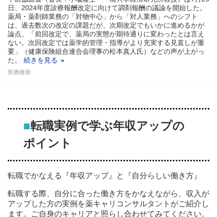
日、2024年度診療報酬改定に向けて調剤報酬の議論を開始した。
薬局・薬剤師業務の「対物中心」から「対人業務」へのシフト
は、過去数次の改定の課題だが、次期改定でもいかに進めるかが
論点。「前回改定で、薬局の実態が期待通りに変わったとは言え
ない。次回改定では薬学的管理・指導がより充実する見直しが重
要」（健康保険組合連合会理事の松本真人氏）などの声が上がっ
た。
続きを見る
医療維新
■
転職実例で学ぶ年収アップの
ポイント
転職でかなえる『年収アップ』と『自分らしい働き方』
転職する際、自分に合った働き方をかなえながら、収入が
アップした方の実例を薬キャリコンサルタントがご紹介し
ます。ご自身のキャリアと照らし合わせてみてください。