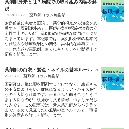
薬剤師外来とは？病院での取り組み内容を解
説
2026/07/29
薬剤師コラム編集部
診察前後に患者と面談し、薬学的視点から治療を支
援する「薬剤師外来」。医師の負担軽減や治療の安
全性向上のために、薬剤師の積極的な関与に期待が
高まっています。本記事では、薬剤師外来の基本的
な仕組みや診療報酬との関係、具体的な業務フロ
ー、代表的な実践例、さらにキャリアへの影響まで
幅広く解説します。
薬剤師の白衣・髪色・ネイルの基本ルール
20
26/07/26
薬剤師コラム編集部
薬剤師は、単に薬を調剤するだけでなく、患者さん
の不安によりそい、健康になるようアドバイスを行
うのも大切な仕事です。患者さんと向き合うときに
まず大切なのが、視覚から入る情報、つまり身だし
なみです。この記事では、新人薬剤師からベテラン
まで、改めて見直したい服装の基本ルールと、職場
別の注意点を詳しく解説します。