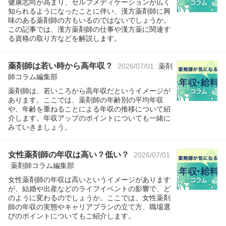
健康志向が高まり、セルフメディケーションが広く
知られるようになったことに伴い、漢方薬剤師に興
味のある薬剤師の方もいるのではないでしょうか。
この記事では、漢方薬剤師の仕事や漢方薬に関連す
る資格の取り方などを解説します。
薬剤師は若い時から高年収？
2026/07/01
薬剤
師コラム編集部
薬剤師は、若いころから高年収だというイメージが
あります。ここでは、薬剤師の年齢別の平均年収
や、年齢を重ねることによる年収の推移について紹
介します。年収アップのポイントについても一緒に
みていきましょう。
女性薬剤師の年収は高い？低い？
2026/07/01
薬剤師コラム編集部
女性薬剤師の年収は高いというイメージがあります
が、結婚や出産などのライフイベントの影響で、ど
のように変わるのでしょうか。ここでは、女性薬剤
師の年収の実態やキャリアプランの立て方、職場選
びのポイントについてもご紹介します。