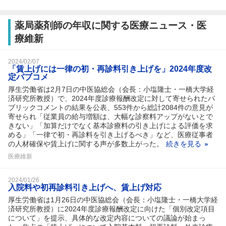
薬局薬剤師の年収に関する医療ニュース・医
療維新
2024/02/07
「賃上げには一律の初・再診料引き上げを」2024年度改
定パブコメ
厚生労働省は2月7日の中医協総会（会長：小塩隆士・一橋大学経
済研究所教授）で、2024年度診療報酬改定に対して寄せられたパ
ブリックコメントの結果を公表、553件から総計2084件の意見が
寄せられ「従業員の給与増額は、大幅な診察料アップがないとで
きない」「加算だけでなく基本診療料の引き上げによる評価を求
める」「一律で初・再診料を引き上げるべき」など、医療従事者
の人材確保や賃上げに関する声が多数上がった。
続きを見る
医療維新
2024/01/26
入院料や初再診料引き上げへ、賃上げ対応
厚生労働省は1月26日の中医協総会（会長：小塩隆士・一橋大学経
済研究所教授）に2024年度診療報酬改定に向けた「個別改定項目
について」を提示、具体的な改定内容についての議論が始まっ