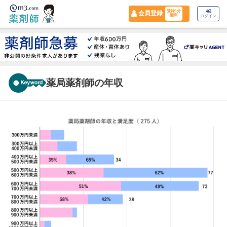
登録1分
会員登録
無料
ログイン
薬局薬剤師の年収