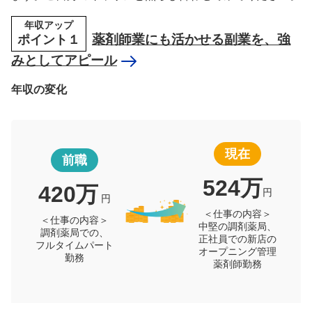
年収アップ
ポイント１
薬剤師業にも活かせる副業を、強
みとしてアピール
年収の変化
現在
前職
524万
420万
円
円
＜仕事の内容＞
＜仕事の内容＞
中堅の調剤薬局、
調剤薬局での、
正社員での新店の
フルタイムパート
オープニング管理
勤務
薬剤師勤務