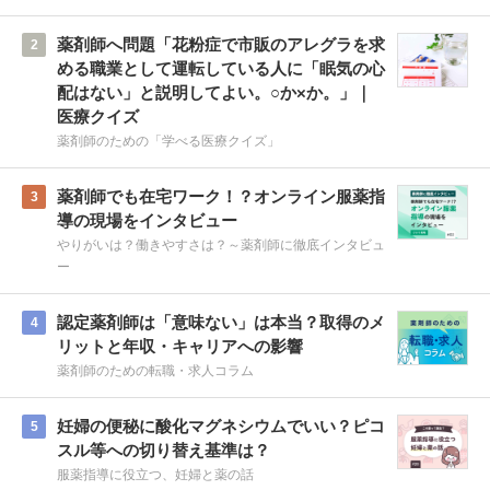
薬剤師へ問題「花粉症で市販のアレグラを求
2
める職業として運転している人に「眠気の心
配はない」と説明してよい。○か×か。」｜
医療クイズ
薬剤師のための「学べる医療クイズ」
薬剤師でも在宅ワーク！？オンライン服薬指
3
導の現場をインタビュー
やりがいは？働きやすさは？～薬剤師に徹底インタビュ
ー
認定薬剤師は「意味ない」は本当？取得のメ
4
リットと年収・キャリアへの影響
薬剤師のための転職・求人コラム
妊婦の便秘に酸化マグネシウムでいい？ピコ
5
スル等への切り替え基準は？
服薬指導に役立つ、妊婦と薬の話