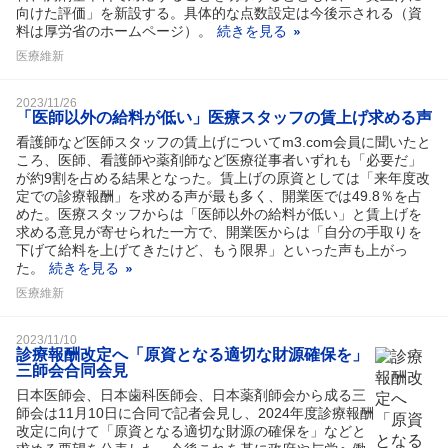
向けた評価」を新設する。具体的な点数設定は今後示される（資
料は厚労省のホームページ）。
続きを見る
医療維新
2023/11/26
「医師以外の給料が低い」医療スタッフの賃上げ求める声
看護師など医師スタッフの賃上げについてm3.com会員に聞いたと
ころ、医師、看護師や薬剤師など医療従事者いずれも「必要だ」
が約9割を占める結果となった。賃上げの原資としては「来年度改
定での診療報酬」を求める声が最も多く、開業医では49.8％を占
めた。医療スタッフからは「医師以外の給料が低い」と賃上げを
求める意見が寄せられた一方で、開業医からは「自分の手取りを
下げて給料を上げてきたけど、もう限界」といった声も上がっ
た。
続きを見る
医療維新
2023/11/10
診療報酬改定へ「原資となる適切な財源確保を」
三師会合同会見
日本医師会、日本歯科医師会、日本薬剤師会から成る三
師会は11月10日に合同で記者会見し、2024年度診療報酬
改定に向けて「原資となる適切な財源の確保を」などと