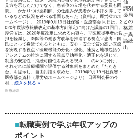
見方を示しただけでなく、患者側の立場を代弁する委員も同
調。「かかりつけ薬剤師」の仕組みが患者から不評を博して
いるなどの状況を述べる場面もあった（資料は、厚労省のホ
ームページ）。 2019年9月19日社保審・医療部会 同日は、2
020年度診療報酬改定の基本方針策定に向けた議論の1回目。
厚労省は、2020年度改定に求める内容を、▽医療従事者の負
担を軽減し、医師等の働き方改革を推進する視点▽患者・国
民にとって身近であるとともに、安心・安全で質の高い医療
を実現する視点▽医療機能の分化・強化、連携と地域包括ケ
アシステムの推進に関する視点▽効率化・適正化を通じて、
制度の安定性・持続可能性を高める視点――の4つに分け、
それぞれに診療報酬で評価する対象例をまとめた「たたき
台」を提示し、自由討議を求めた。 2019年9月19日社保審・
医療部会資料（厚労省ホームページより） 日医副会長の今
村...
続きを見る
医療維新
■
転職実例で学ぶ年収アップの
ポイント