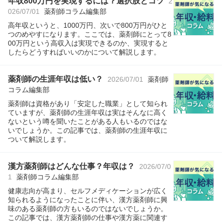
年収800万円を実現するには？選択肢とコツ
2
026/07/01
薬剤師コラム編集部
高年収というと、1000万円、次いで800万円がひと
つのめやすになります。ここでは、薬剤師にとって8
00万円という高収入は実現できるのか、実現すると
したらどうすればいいのかについて解説します。
薬剤師の生涯年収は低い？
2026/07/01
薬剤師
コラム編集部
薬剤師は資格があり「安定した職業」として知られ
ていますが、薬剤師の生涯年収は実はそんなに高く
ないという噂を聞いたことがある人もいるのではな
いでしょうか。この記事では、薬剤師の生涯年収に
ついて解説します。
漢方薬剤師はどんな仕事？年収は？
2026/07/0
1
薬剤師コラム編集部
健康志向が高まり、セルフメディケーションが広く
知られるようになったことに伴い、漢方薬剤師に興
味のある薬剤師の方もいるのではないでしょうか。
この記事では、漢方薬剤師の仕事や漢方薬に関連す