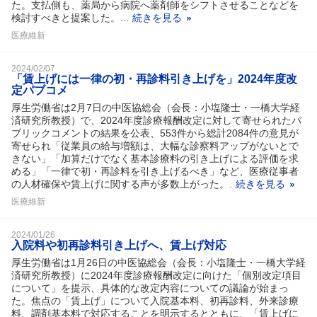
た。支払側も、薬局から病院へ薬剤師をシフトさせることなどを
検討すべきと提案した。...
続きを見る
医療維新
2024/02/07
「賃上げには一律の初・再診料引き上げを」2024年度改
定パブコメ
厚生労働省は2月7日の中医協総会（会長：小塩隆士・一橋大学経
済研究所教授）で、2024年度診療報酬改定に対して寄せられたパ
ブリックコメントの結果を公表、553件から総計2084件の意見が
寄せられ「従業員の給与増額は、大幅な診察料アップがないとで
きない」「加算だけでなく基本診療料の引き上げによる評価を求
める」「一律で初・再診料を引き上げるべき」など、医療従事者
の人材確保や賃上げに関する声が多数上がった。.
続きを見る
医療維新
2024/01/26
入院料や初再診料引き上げへ、賃上げ対応
厚生労働省は1月26日の中医協総会（会長：小塩隆士・一橋大学経
済研究所教授）に2024年度診療報酬改定に向けた「個別改定項目
について」を提示、具体的な改定内容についての議論が始まっ
た。焦点の「賃上げ」について入院基本料、初再診料、外来診療
料、調剤基本料で対応することを明示するとともに、「賃上げに