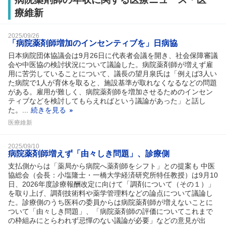
療維新
2025/09/26
「病院薬剤師増加のインセンティブを」日病協
日本病院団体協議会は9月26日に代表者会議を開き、社会保障審議
会や中医協の検討状況について議論した。病院薬剤師が増えず雇
用に苦労していることについて、議長の望月泉氏は「例えば3人い
た病院で1人が育休を取ると、施設基準が取れなくなるなどの問題
がある。雇用が難しく、病院薬剤師を増加させるためのインセン
ティブなどを検討してもらえればという議論があった」と話し
た。...
続きを見る
医療維新
2025/09/10
病院薬剤師増えず「由々しき問題」、診療側
支払側からは「薬局から病院へ薬剤師をシフト」との提案も 中医
協総会（会長：小塩隆士・一橋大学経済研究所特任教授）は9月10
日、2026年度診療報酬改定に向けて「調剤について（その１）」
を取り上げ、調剤技術料や薬学管理料などの論点について議論し
た。診療側のうち医科の委員からは病院薬剤師が増えないことに
ついて「由々しき問題」、「病院薬剤師の評価についてこれまで
の枠組みにとらわれず忌憚のない議論が必要」などの意見が出