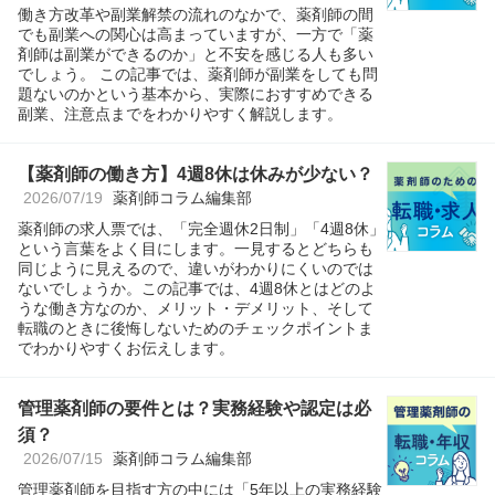
働き方改革や副業解禁の流れのなかで、薬剤師の間
でも副業への関心は高まっていますが、一方で「薬
剤師は副業ができるのか」と不安を感じる人も多い
でしょう。 この記事では、薬剤師が副業をしても問
題ないのかという基本から、実際におすすめできる
副業、注意点までをわかりやすく解説します。
【薬剤師の働き方】4週8休は休みが少ない？
2026/07/19
薬剤師コラム編集部
薬剤師の求人票では、「完全週休2日制」「4週8休」
という言葉をよく目にします。一見するとどちらも
同じように見えるので、違いがわかりにくいのでは
ないでしょうか。この記事では、4週8休とはどのよ
うな働き方なのか、メリット・デメリット、そして
転職のときに後悔しないためのチェックポイントま
でわかりやすくお伝えします。
管理薬剤師の要件とは？実務経験や認定は必
須？
2026/07/15
薬剤師コラム編集部
管理薬剤師を目指す方の中には「5年以上の実務経験