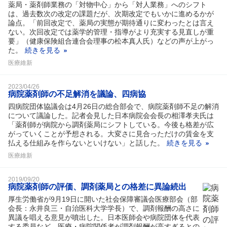
薬局・薬剤師業務の「対物中心」から「対人業務」へのシフト
は、過去数次の改定の課題だが、次期改定でもいかに進めるかが
論点。「前回改定で、薬局の実態が期待通りに変わったとは言え
ない。次回改定では薬学的管理・指導がより充実する見直しが重
要」（健康保険組合連合会理事の松本真人氏）などの声が上がっ
た。
続きを見る
医療維新
2023/04/26
病院薬剤師の不足解消を議論、四病協
四病院団体協議会は4月26日の総合部会で、病院薬剤師不足の解消
について議論した。記者会見した日本病院会会長の相澤孝夫氏は
「薬剤師が病院から調剤薬局にシフトしている。今後も格差が広
がっていくことが予想される。大変さに見合っただけの賃金を支
払える仕組みを作らないといけない」と話した。
続きを見る
医療維新
2019/09/20
病院薬剤師の評価、調剤薬局との格差に異論続出
厚生労働省が9月19日に開いた社会保障審議会医療部会（部
会長：永井良三・自治医科大学学長）で、調剤報酬の高さに
異議を唱える意見が噴出した。日本医師会や病院団体を代表
する委員など、医療・病院関係者が調剤報酬が高すぎるとの