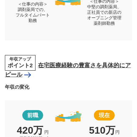
＜仕事の内容＞
＜仕事の内容＞
中堅の調剤薬局、
調剤薬局での、
正社員での新店の
フルタイムパート
オープニング管理
勤務
薬剤師勤務
年収アップ
ポイント2
在宅医療経験の豊富さを具体的にア
ピール
年収の変化
前職
現在
420万
510万
円
円