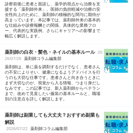
診察前後に患者と面談し、薬学的視点から治療を支
援する「薬剤師外来」。医師の負担軽減や治療の安
全性向上のために、薬剤師の積極的な関与に期待が
高まっています。本記事では、薬剤師外来の基本的
な仕組みや診療報酬との関係、具体的な業務フロ
ー、代表的な実践例、さらにキャリアへの影響まで
幅広く解説します。
薬剤師の白衣・髪色・ネイルの基本ルール
20
26/07/26
薬剤師コラム編集部
薬剤師は、単に薬を調剤するだけでなく、患者さん
の不安によりそい、健康になるようアドバイスを行
うのも大切な仕事です。患者さんと向き合うときに
まず大切なのが、視覚から入る情報、つまり身だし
なみです。この記事では、新人薬剤師からベテラン
まで、改めて見直したい服装の基本ルールと、職場
別の注意点を詳しく解説します。
薬剤師は副業しても大丈夫？おすすめ副業も
解説
2026/07/22
薬剤師コラム編集部