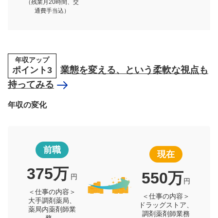
（残業月20時間、交
通費手当込）
年収アップ
ポイント3
業態を変える、という柔軟な視点も
持ってみる
年収の変化
前職
現在
375万
550万
円
円
＜仕事の内容＞
＜仕事の内容＞
大手調剤薬局、
ドラッグストア、
薬局内薬剤師業
調剤薬剤師業務