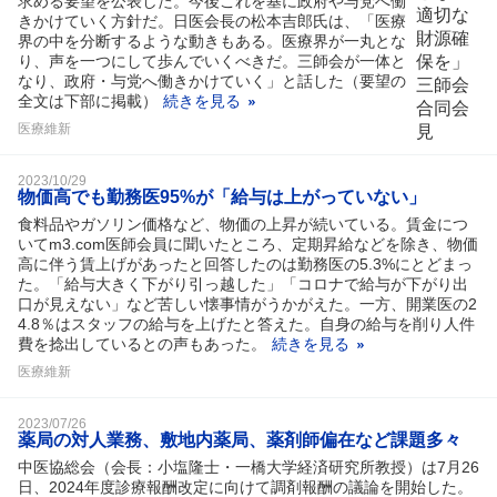
求める要望を公表した。今後これを基に政府や与党へ働
きかけていく方針だ。日医会長の松本吉郎氏は、「医療
界の中を分断するような動きもある。医療界が一丸とな
り、声を一つにして歩んでいくべきだ。三師会が一体と
なり、政府・与党へ働きかけていく」と話した（要望の
全文は下部に掲載）
続きを見る
医療維新
2023/10/29
物価高でも勤務医95%が「給与は上がっていない」
食料品やガソリン価格など、物価の上昇が続いている。賃金につ
いてm3.com医師会員に聞いたところ、定期昇給などを除き、物価
高に伴う賃上げがあったと回答したのは勤務医の5.3%にとどまっ
た。「給与大きく下がり引っ越した」「コロナで給与が下がり出
口が見えない」など苦しい懐事情がうかがえた。一方、開業医の2
4.8％はスタッフの給与を上げたと答えた。自身の給与を削り人件
費を捻出しているとの声もあった。
続きを見る
医療維新
2023/07/26
薬局の対人業務、敷地内薬局、薬剤師偏在など課題多々
中医協総会（会長：小塩隆士・一橋大学経済研究所教授）は7月26
日、2024年度診療報酬改定に向けて調剤報酬の議論を開始した。