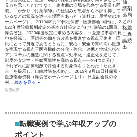
見方を示しただけでなく、患者側の立場を代弁する委員も同
調。「かかりつけ薬剤師」の仕組みが患者から不評を博して
いるなどの状況を述べる場面もあった（資料は、厚労省のホ
ームページ）。 2019年9月19日社保審・医療部会 同日は、2
020年度診療報酬改定の基本方針策定に向けた議論の1回目。
厚労省は、2020年度改定に求める内容を、▽医療従事者の負
担を軽減し、医師等の働き方改革を推進する視点▽患者・国
民にとって身近であるとともに、安心・安全で質の高い医療
を実現する視点▽医療機能の分化・強化、連携と地域包括ケ
アシステムの推進に関する視点▽効率化・適正化を通じて、
制度の安定性・持続可能性を高める視点――の4つに分け、
それぞれに診療報酬で評価する対象例をまとめた「たたき
台」を提示し、自由討議を求めた。 2019年9月19日社保審・
医療部会資料（厚労省ホームページより） 日医副会長の今
村...
続きを見る
医療維新
■
転職実例で学ぶ年収アップの
ポイント