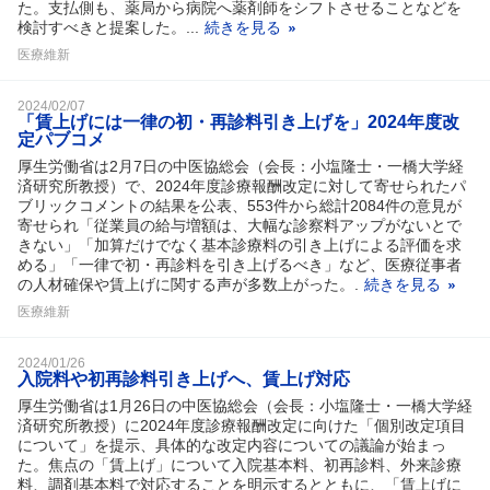
た。支払側も、薬局から病院へ薬剤師をシフトさせることなどを
検討すべきと提案した。...
続きを見る
医療維新
2024/02/07
「賃上げには一律の初・再診料引き上げを」2024年度改
定パブコメ
厚生労働省は2月7日の中医協総会（会長：小塩隆士・一橋大学経
済研究所教授）で、2024年度診療報酬改定に対して寄せられたパ
ブリックコメントの結果を公表、553件から総計2084件の意見が
寄せられ「従業員の給与増額は、大幅な診察料アップがないとで
きない」「加算だけでなく基本診療料の引き上げによる評価を求
める」「一律で初・再診料を引き上げるべき」など、医療従事者
の人材確保や賃上げに関する声が多数上がった。.
続きを見る
医療維新
2024/01/26
入院料や初再診料引き上げへ、賃上げ対応
厚生労働省は1月26日の中医協総会（会長：小塩隆士・一橋大学経
済研究所教授）に2024年度診療報酬改定に向けた「個別改定項目
について」を提示、具体的な改定内容についての議論が始まっ
た。焦点の「賃上げ」について入院基本料、初再診料、外来診療
料、調剤基本料で対応することを明示するとともに、「賃上げに