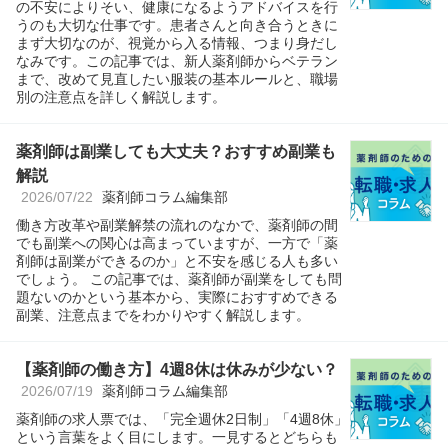
の不安によりそい、健康になるようアドバイスを行
うのも大切な仕事です。患者さんと向き合うときに
まず大切なのが、視覚から入る情報、つまり身だし
なみです。この記事では、新人薬剤師からベテラン
まで、改めて見直したい服装の基本ルールと、職場
別の注意点を詳しく解説します。
薬剤師は副業しても大丈夫？おすすめ副業も
解説
2026/07/22
薬剤師コラム編集部
働き方改革や副業解禁の流れのなかで、薬剤師の間
でも副業への関心は高まっていますが、一方で「薬
剤師は副業ができるのか」と不安を感じる人も多い
でしょう。 この記事では、薬剤師が副業をしても問
題ないのかという基本から、実際におすすめできる
副業、注意点までをわかりやすく解説します。
【薬剤師の働き方】4週8休は休みが少ない？
2026/07/19
薬剤師コラム編集部
薬剤師の求人票では、「完全週休2日制」「4週8休」
という言葉をよく目にします。一見するとどちらも