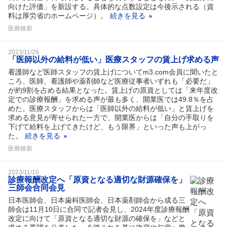
向けた評価」を新設する。具体的な点数設定は今後示される（資
料は厚労省のホームページ）。
続きを見る
医療維新
2023/11/26
「医師以外の給料が低い」医療スタッフの賃上げ求める声
看護師など医師スタッフの賃上げについてm3.com会員に聞いたと
ころ、医師、看護師や薬剤師など医療従事者いずれも「必要だ」
が約9割を占める結果となった。賃上げの原資としては「来年度改
定での診療報酬」を求める声が最も多く、開業医では49.8％を占
めた。医療スタッフからは「医師以外の給料が低い」と賃上げを
求める意見が寄せられた一方で、開業医からは「自分の手取りを
下げて給料を上げてきたけど、もう限界」といった声も上がっ
た。
続きを見る
医療維新
2023/11/10
診療報酬改定へ「原資となる適切な財源確保を」
三師会合同会見
日本医師会、日本歯科医師会、日本薬剤師会から成る三
師会は11月10日に合同で記者会見し、2024年度診療報酬
改定に向けて「原資となる適切な財源の確保を」などと