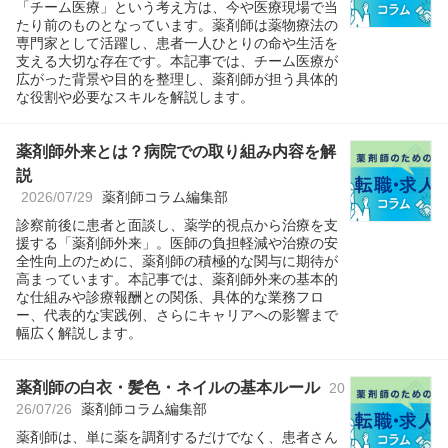
「チーム医療」という考え方は、今や医療現場で当
たり前のものとなっています。薬剤師は薬物療法の
専門家として活躍し、患者一人ひとりの命や生活を
支える大切な存在です。本記事では、チーム医療が
広がった背景や目的を整理し、薬剤師が担う具体的
な役割や必要なスキルを解説します。
薬剤師外来とは？病院での取り組み内容を解
説
2026/07/29
薬剤師コラム編集部
診察前後に患者と面談し、薬学的視点から治療を支
援する「薬剤師外来」。医師の負担軽減や治療の安
全性向上のために、薬剤師の積極的な関与に期待が
高まっています。本記事では、薬剤師外来の基本的
な仕組みや診療報酬との関係、具体的な業務フロ
ー、代表的な実践例、さらにキャリアへの影響まで
幅広く解説します。
薬剤師の白衣・髪色・ネイルの基本ルール
20
26/07/26
薬剤師コラム編集部
薬剤師は、単に薬を調剤するだけでなく、患者さん