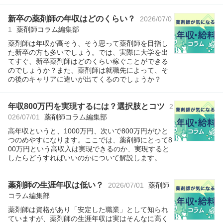
新卒の薬剤師の年収はどのくらい？
2026/07/0
1
薬剤師コラム編集部
薬剤師は年収が高そう、そう思って薬剤師を目指し
た新卒の方も多いでしょう。では、実際に大学を出
てすぐ、新卒薬剤師はどのくらい稼ぐことができる
のでしょうか？また、薬剤師は就職先によって、そ
の後のキャリアに違いが出てくるのでしょうか？
年収800万円を実現するには？選択肢とコツ
2
026/07/01
薬剤師コラム編集部
高年収というと、1000万円、次いで800万円がひと
つのめやすになります。ここでは、薬剤師にとって8
00万円という高収入は実現できるのか、実現すると
したらどうすればいいのかについて解説します。
薬剤師の生涯年収は低い？
2026/07/01
薬剤師
コラム編集部
薬剤師は資格があり「安定した職業」として知られ
ていますが、薬剤師の生涯年収は実はそんなに高く