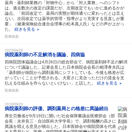
薬局・薬剤師業務の「対物中心」から「対人業務」へのシフト
は、過去数次の改定の課題だが、次期改定でもいかに進めるかが
論点。「前回改定で、薬局の実態が期待通りに変わったとは言え
ない。次回改定では薬学的管理・指導がより充実する見直しが重
要」（健康保険組合連合会理事の松本真人氏）などの声が上がっ
た。
続きを見る
医療維新
2023/04/26
病院薬剤師の不足解消を議論、四病協
四病院団体協議会は4月26日の総合部会で、病院薬剤師不足の解消
について議論した。記者会見した日本病院会会長の相澤孝夫氏は
「薬剤師が病院から調剤薬局にシフトしている。今後も格差が広
がっていくことが予想される。大変さに見合っただけの賃金を支
払える仕組みを作らないといけない」と話した。
続きを見る
医療維新
2019/09/20
病院薬剤師の評価、調剤薬局との格差に異論続出
厚生労働省が9月19日に開いた社会保障審議会医療部会（部
会長：永井良三・自治医科大学学長）で、調剤報酬の高さに
異議を唱える意見が噴出した。日本医師会や病院団体を代表
する委員など、医療・病院関係者が調剤報酬が高すぎるとの