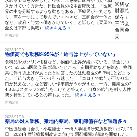
求める要望を公表した。今後これを基に政府や与党へ働
きかけていく方針だ。日医会長の松本吉郎氏は、「医療
界の中を分断するような動きもある。医療界が一丸とな
り、声を一つにして歩んでいくべきだ。三師会が一体と
なり、政府・与党へ働きかけていく」と話した（要望の
全文は下部に掲載）
続きを見る
医療維新
2023/10/29
物価高でも勤務医95%が「給与は上がっていない」
食料品やガソリン価格など、物価の上昇が続いている。賃金につ
いてm3.com医師会員に聞いたところ、定期昇給などを除き、物価
高に伴う賃上げがあったと回答したのは勤務医の5.3%にとどまっ
た。「給与大きく下がり引っ越した」「コロナで給与が下がり出
口が見えない」など苦しい懐事情がうかがえた。一方、開業医の2
4.8％はスタッフの給与を上げたと答えた。自身の給与を削り人件
費を捻出しているとの声もあった。
続きを見る
医療維新
2023/07/26
薬局の対人業務、敷地内薬局、薬剤師偏在など課題多々
中医協総会（会長：小塩隆士・一橋大学経済研究所教授）は7月26
日、2024年度診療報酬改定に向けて調剤報酬の議論を開始した。