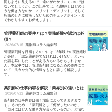
同じように見えるので、違いがわかりにくいのでは
ないでしょうか。この記事では、4週8休とはどのよ
うな働き方なのか、メリット・デメリット、そして
転職のときに後悔しないためのチェックポイントま
でわかりやすくお伝えします。
管理薬剤師の要件とは？実務経験や認定は必
須？
2026/07/15
薬剤師コラム編集部
管理薬剤師を目指す方の中には「5年以上の実務経験
が必須」「認定薬剤師でなければいけない」といっ
た話を耳にしたことがある方もいるかもしれませ
ん。本記事では、管理薬剤師になるための要件につ
いて、法令や公的な情報をもとに詳しく解説しま
す。
薬剤師の仕事内容を解説！業界別の違いとは
2026/07/12
薬剤師コラム編集部
薬剤師の仕事内容は働く場所によってさまざまで
す。そのため、「薬剤師として何がしたいのか」
「自分にはどんな働き方が合っているのか」と悩む