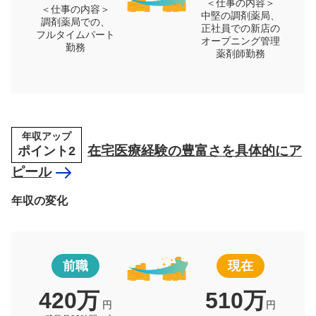
＜仕事の内容＞
＜仕事の内容＞
中堅の調剤薬局、
調剤薬局での、
正社員での新店の
フルタイムパート
オープニング管理
勤務
薬剤師勤務
年収アップ
ポイント2
在宅医療経験の豊富さを具体的にア
ピール
年収の変化
前職
現在
420万
510万
円
円