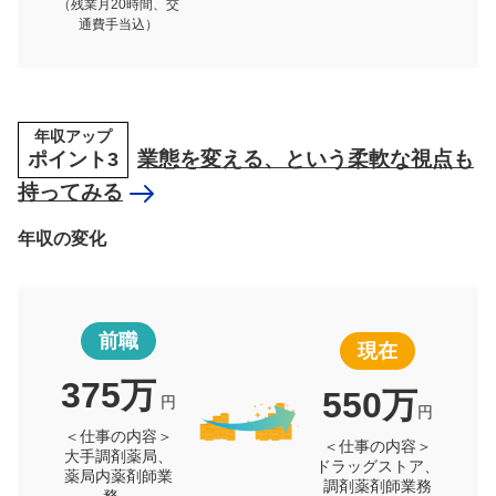
（残業月20時間、交
通費手当込）
年収アップ
ポイント3
業態を変える、という柔軟な視点も
持ってみる
年収の変化
前職
現在
375万
550万
円
円
＜仕事の内容＞
＜仕事の内容＞
大手調剤薬局、
ドラッグストア、
薬局内薬剤師業
調剤薬剤師業務