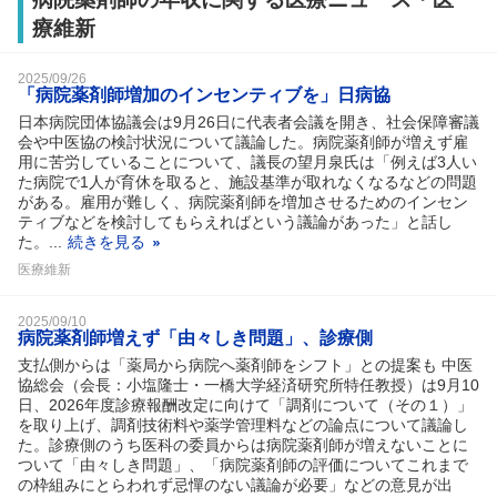
療維新
2025/09/26
「病院薬剤師増加のインセンティブを」日病協
日本病院団体協議会は9月26日に代表者会議を開き、社会保障審議
会や中医協の検討状況について議論した。病院薬剤師が増えず雇
用に苦労していることについて、議長の望月泉氏は「例えば3人い
た病院で1人が育休を取ると、施設基準が取れなくなるなどの問題
がある。雇用が難しく、病院薬剤師を増加させるためのインセン
ティブなどを検討してもらえればという議論があった」と話し
た。...
続きを見る
医療維新
2025/09/10
病院薬剤師増えず「由々しき問題」、診療側
支払側からは「薬局から病院へ薬剤師をシフト」との提案も 中医
協総会（会長：小塩隆士・一橋大学経済研究所特任教授）は9月10
日、2026年度診療報酬改定に向けて「調剤について（その１）」
を取り上げ、調剤技術料や薬学管理料などの論点について議論し
た。診療側のうち医科の委員からは病院薬剤師が増えないことに
ついて「由々しき問題」、「病院薬剤師の評価についてこれまで
の枠組みにとらわれず忌憚のない議論が必要」などの意見が出