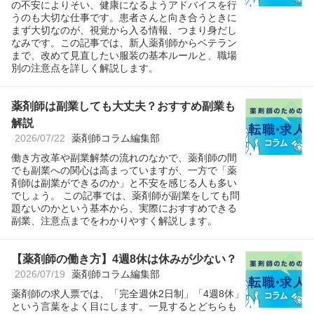
の不安によりそい、健康になるようアドバイスを行
うのも大切な仕事です。患者さんと向き合うときに
まず大切なのが、視覚から入る情報、つまり身だし
なみです。この記事では、新人薬剤師からベテラン
まで、改めて見直したい服装の基本ルールと、職場
別の注意点を詳しく解説します。
薬剤師は副業しても大丈夫？おすすめ副業も
解説
2026/07/22
薬剤師コラム編集部
働き方改革や副業解禁の流れのなかで、薬剤師の間
でも副業への関心は高まっていますが、一方で「薬
剤師は副業ができるのか」と不安を感じる人も多い
でしょう。 この記事では、薬剤師が副業をしても問
題ないのかという基本から、実際におすすめできる
副業、注意点までをわかりやすく解説します。
【薬剤師の働き方】4週8休は休みが少ない？
2026/07/19
薬剤師コラム編集部
薬剤師の求人票では、「完全週休2日制」「4週8休」
という言葉をよく目にします。一見するとどちらも