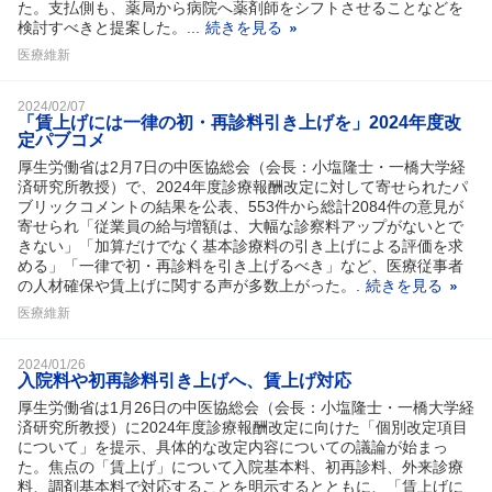
た。支払側も、薬局から病院へ薬剤師をシフトさせることなどを
検討すべきと提案した。...
続きを見る
医療維新
2024/02/07
「賃上げには一律の初・再診料引き上げを」2024年度改
定パブコメ
厚生労働省は2月7日の中医協総会（会長：小塩隆士・一橋大学経
済研究所教授）で、2024年度診療報酬改定に対して寄せられたパ
ブリックコメントの結果を公表、553件から総計2084件の意見が
寄せられ「従業員の給与増額は、大幅な診察料アップがないとで
きない」「加算だけでなく基本診療料の引き上げによる評価を求
める」「一律で初・再診料を引き上げるべき」など、医療従事者
の人材確保や賃上げに関する声が多数上がった。.
続きを見る
医療維新
2024/01/26
入院料や初再診料引き上げへ、賃上げ対応
厚生労働省は1月26日の中医協総会（会長：小塩隆士・一橋大学経
済研究所教授）に2024年度診療報酬改定に向けた「個別改定項目
について」を提示、具体的な改定内容についての議論が始まっ
た。焦点の「賃上げ」について入院基本料、初再診料、外来診療
料、調剤基本料で対応することを明示するとともに、「賃上げに