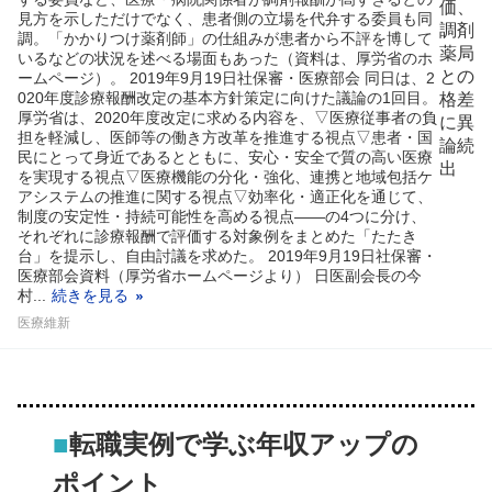
見方を示しただけでなく、患者側の立場を代弁する委員も同
調。「かかりつけ薬剤師」の仕組みが患者から不評を博して
いるなどの状況を述べる場面もあった（資料は、厚労省のホ
ームページ）。 2019年9月19日社保審・医療部会 同日は、2
020年度診療報酬改定の基本方針策定に向けた議論の1回目。
厚労省は、2020年度改定に求める内容を、▽医療従事者の負
担を軽減し、医師等の働き方改革を推進する視点▽患者・国
民にとって身近であるとともに、安心・安全で質の高い医療
を実現する視点▽医療機能の分化・強化、連携と地域包括ケ
アシステムの推進に関する視点▽効率化・適正化を通じて、
制度の安定性・持続可能性を高める視点――の4つに分け、
それぞれに診療報酬で評価する対象例をまとめた「たたき
台」を提示し、自由討議を求めた。 2019年9月19日社保審・
医療部会資料（厚労省ホームページより） 日医副会長の今
村...
続きを見る
医療維新
■
転職実例で学ぶ年収アップの
ポイント