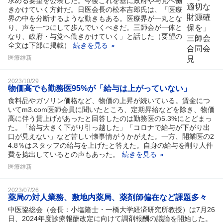
求める要望を公表した。今後これを基に政府や与党へ働
きかけていく方針だ。日医会長の松本吉郎氏は、「医療
界の中を分断するような動きもある。医療界が一丸とな
り、声を一つにして歩んでいくべきだ。三師会が一体と
なり、政府・与党へ働きかけていく」と話した（要望の
全文は下部に掲載）
続きを見る
医療維新
2023/10/29
物価高でも勤務医95%が「給与は上がっていない」
食料品やガソリン価格など、物価の上昇が続いている。賃金につ
いてm3.com医師会員に聞いたところ、定期昇給などを除き、物価
高に伴う賃上げがあったと回答したのは勤務医の5.3%にとどまっ
た。「給与大きく下がり引っ越した」「コロナで給与が下がり出
口が見えない」など苦しい懐事情がうかがえた。一方、開業医の2
4.8％はスタッフの給与を上げたと答えた。自身の給与を削り人件
費を捻出しているとの声もあった。
続きを見る
医療維新
2023/07/26
薬局の対人業務、敷地内薬局、薬剤師偏在など課題多々
中医協総会（会長：小塩隆士・一橋大学経済研究所教授）は7月26
日、2024年度診療報酬改定に向けて調剤報酬の議論を開始した。