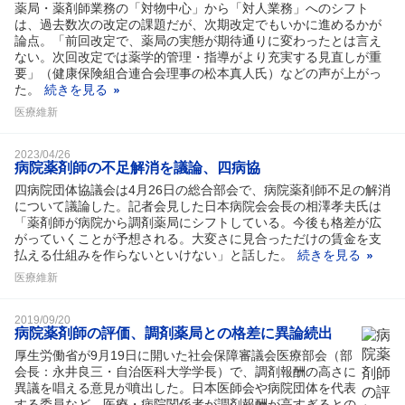
薬局・薬剤師業務の「対物中心」から「対人業務」へのシフト
は、過去数次の改定の課題だが、次期改定でもいかに進めるかが
論点。「前回改定で、薬局の実態が期待通りに変わったとは言え
ない。次回改定では薬学的管理・指導がより充実する見直しが重
要」（健康保険組合連合会理事の松本真人氏）などの声が上がっ
た。
続きを見る
医療維新
2023/04/26
病院薬剤師の不足解消を議論、四病協
四病院団体協議会は4月26日の総合部会で、病院薬剤師不足の解消
について議論した。記者会見した日本病院会会長の相澤孝夫氏は
「薬剤師が病院から調剤薬局にシフトしている。今後も格差が広
がっていくことが予想される。大変さに見合っただけの賃金を支
払える仕組みを作らないといけない」と話した。
続きを見る
医療維新
2019/09/20
病院薬剤師の評価、調剤薬局との格差に異論続出
厚生労働省が9月19日に開いた社会保障審議会医療部会（部
会長：永井良三・自治医科大学学長）で、調剤報酬の高さに
異議を唱える意見が噴出した。日本医師会や病院団体を代表
する委員など、医療・病院関係者が調剤報酬が高すぎるとの