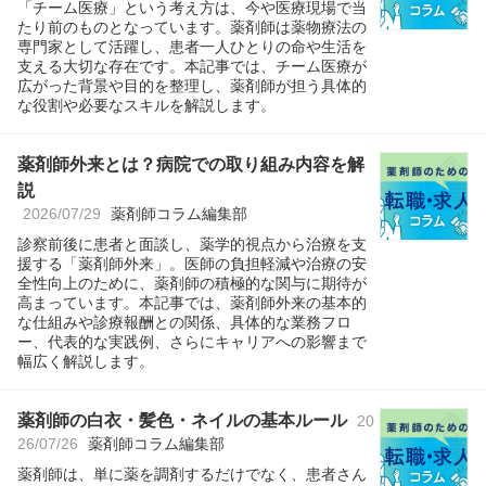
「チーム医療」という考え方は、今や医療現場で当
たり前のものとなっています。薬剤師は薬物療法の
専門家として活躍し、患者一人ひとりの命や生活を
支える大切な存在です。本記事では、チーム医療が
広がった背景や目的を整理し、薬剤師が担う具体的
な役割や必要なスキルを解説します。
薬剤師外来とは？病院での取り組み内容を解
説
2026/07/29
薬剤師コラム編集部
診察前後に患者と面談し、薬学的視点から治療を支
援する「薬剤師外来」。医師の負担軽減や治療の安
全性向上のために、薬剤師の積極的な関与に期待が
高まっています。本記事では、薬剤師外来の基本的
な仕組みや診療報酬との関係、具体的な業務フロ
ー、代表的な実践例、さらにキャリアへの影響まで
幅広く解説します。
薬剤師の白衣・髪色・ネイルの基本ルール
20
26/07/26
薬剤師コラム編集部
薬剤師は、単に薬を調剤するだけでなく、患者さん