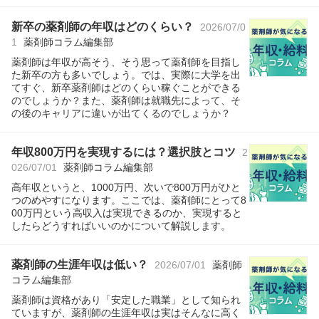
新卒の薬剤師の年収はどのくらい？
2026/07/0
1
薬剤師コラム編集部
薬剤師は年収が高そう、そう思って薬剤師を目指し
た新卒の方も多いでしょう。では、実際に大学を出
てすぐ、新卒薬剤師はどのくらい稼ぐことができる
のでしょうか？また、薬剤師は就職先によって、そ
の後のキャリアに違いが出てくるのでしょうか？
年収800万円を実現するには？選択肢とコツ
2
026/07/01
薬剤師コラム編集部
高年収というと、1000万円、次いで800万円がひと
つのめやすになります。ここでは、薬剤師にとって8
00万円という高収入は実現できるのか、実現すると
したらどうすればいいのかについて解説します。
薬剤師の生涯年収は低い？
2026/07/01
薬剤師
コラム編集部
薬剤師は資格があり「安定した職業」として知られ
ていますが、薬剤師の生涯年収は実はそんなに高く