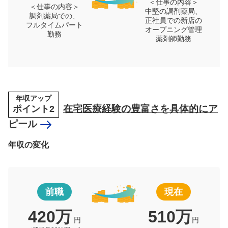
＜仕事の内容＞
＜仕事の内容＞
中堅の調剤薬局、
調剤薬局での、
正社員での新店の
フルタイムパート
オープニング管理
勤務
薬剤師勤務
年収アップ
ポイント2
在宅医療経験の豊富さを具体的にア
ピール
年収の変化
前職
現在
420万
510万
円
円