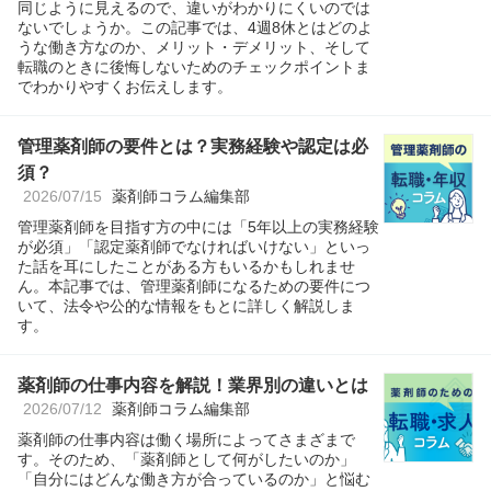
同じように見えるので、違いがわかりにくいのでは
ないでしょうか。この記事では、4週8休とはどのよ
うな働き方なのか、メリット・デメリット、そして
転職のときに後悔しないためのチェックポイントま
でわかりやすくお伝えします。
管理薬剤師の要件とは？実務経験や認定は必
須？
2026/07/15
薬剤師コラム編集部
管理薬剤師を目指す方の中には「5年以上の実務経験
が必須」「認定薬剤師でなければいけない」といっ
た話を耳にしたことがある方もいるかもしれませ
ん。本記事では、管理薬剤師になるための要件につ
いて、法令や公的な情報をもとに詳しく解説しま
す。
薬剤師の仕事内容を解説！業界別の違いとは
2026/07/12
薬剤師コラム編集部
薬剤師の仕事内容は働く場所によってさまざまで
す。そのため、「薬剤師として何がしたいのか」
「自分にはどんな働き方が合っているのか」と悩む