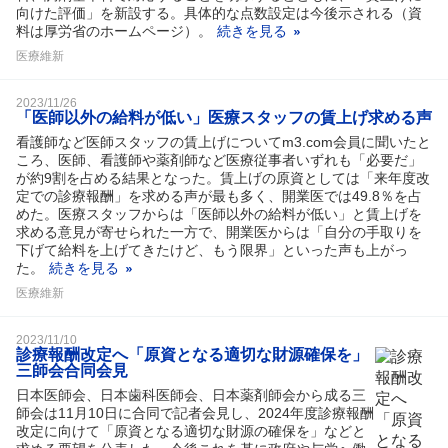
向けた評価」を新設する。具体的な点数設定は今後示される（資
料は厚労省のホームページ）。
続きを見る
医療維新
2023/11/26
「医師以外の給料が低い」医療スタッフの賃上げ求める声
看護師など医師スタッフの賃上げについてm3.com会員に聞いたと
ころ、医師、看護師や薬剤師など医療従事者いずれも「必要だ」
が約9割を占める結果となった。賃上げの原資としては「来年度改
定での診療報酬」を求める声が最も多く、開業医では49.8％を占
めた。医療スタッフからは「医師以外の給料が低い」と賃上げを
求める意見が寄せられた一方で、開業医からは「自分の手取りを
下げて給料を上げてきたけど、もう限界」といった声も上がっ
た。
続きを見る
医療維新
2023/11/10
診療報酬改定へ「原資となる適切な財源確保を」
三師会合同会見
日本医師会、日本歯科医師会、日本薬剤師会から成る三
師会は11月10日に合同で記者会見し、2024年度診療報酬
改定に向けて「原資となる適切な財源の確保を」などと