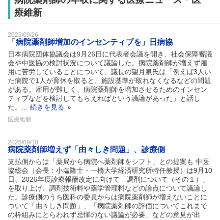
療維新
2025/09/26
「病院薬剤師増加のインセンティブを」日病協
日本病院団体協議会は9月26日に代表者会議を開き、社会保障審議
会や中医協の検討状況について議論した。病院薬剤師が増えず雇
用に苦労していることについて、議長の望月泉氏は「例えば3人い
た病院で1人が育休を取ると、施設基準が取れなくなるなどの問題
がある。雇用が難しく、病院薬剤師を増加させるためのインセン
ティブなどを検討してもらえればという議論があった」と話し
た。...
続きを見る
医療維新
2025/09/10
病院薬剤師増えず「由々しき問題」、診療側
支払側からは「薬局から病院へ薬剤師をシフト」との提案も 中医
協総会（会長：小塩隆士・一橋大学経済研究所特任教授）は9月10
日、2026年度診療報酬改定に向けて「調剤について（その１）」
を取り上げ、調剤技術料や薬学管理料などの論点について議論し
た。診療側のうち医科の委員からは病院薬剤師が増えないことに
ついて「由々しき問題」、「病院薬剤師の評価についてこれまで
の枠組みにとらわれず忌憚のない議論が必要」などの意見が出