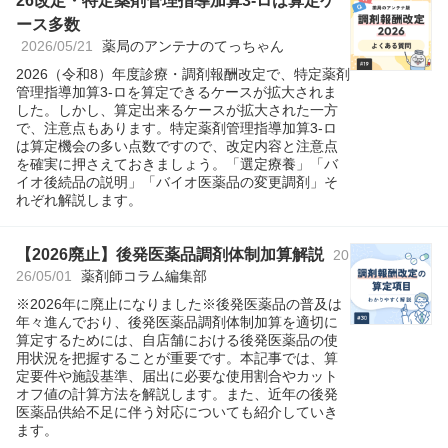
26改定・特定薬剤管理指導加算3-ロは算定ケ
ース多数
2026/05/21
薬局のアンテナのてっちゃん
2026（令和8）年度診療・調剤報酬改定で、特定薬剤
管理指導加算3-ロを算定できるケースが拡大されま
した。しかし、算定出来るケースが拡大された一方
で、注意点もあります。特定薬剤管理指導加算3-ロ
は算定機会の多い点数ですので、改定内容と注意点
を確実に押さえておきましょう。「選定療養」「バ
イオ後続品の説明」「バイオ医薬品の変更調剤」そ
れぞれ解説します。
【2026廃止】後発医薬品調剤体制加算解説
20
26/05/01
薬剤師コラム編集部
※2026年に廃止になりました※後発医薬品の普及は
年々進んでおり、後発医薬品調剤体制加算を適切に
算定するためには、自店舗における後発医薬品の使
用状況を把握することが重要です。本記事では、算
定要件や施設基準、届出に必要な使用割合やカット
オフ値の計算方法を解説します。また、近年の後発
医薬品供給不足に伴う対応についても紹介していき
ます。