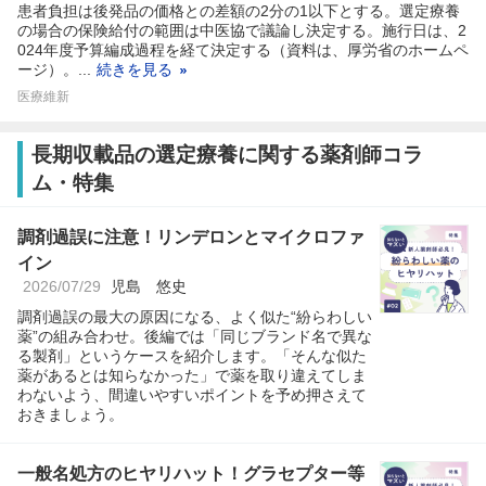
患者負担は後発品の価格との差額の2分の1以下とする。選定療養
の場合の保険給付の範囲は中医協で議論し決定する。施行日は、2
024年度予算編成過程を経て決定する（資料は、厚労省のホームペ
ージ）。...
続きを見る
医療維新
長期収載品の選定療養に関する薬剤師コラ
ム・特集
調剤過誤に注意！リンデロンとマイクロファ
イン
2026/07/29
児島 悠史
調剤過誤の最大の原因になる、よく似た“紛らわしい
薬”の組み合わせ。後編では「同じブランド名で異な
る製剤」というケースを紹介します。「そんな似た
薬があるとは知らなかった」で薬を取り違えてしま
わないよう、間違いやすいポイントを予め押さえて
おきましょう。
一般名処方のヒヤリハット！グラセプター等