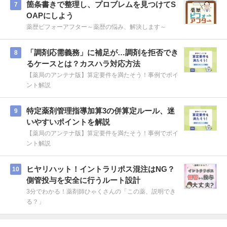
箇条書きで整理し、プロブレムを見つけてS
7
OAPにしよう
薬歴ビフォーアフター～薬歴の悩み、解決します～
「調剤応需義務」に補足が…調剤を拒否でき
8
るケースとは？カスハラ対応方法
【薬局のアンテナ版】算定要件を満たそう！事例でポイ
ント解説
特定薬剤管理指導加算3の併算定ルール、迷
9
いやすいポイントを解説
【薬局のアンテナ版】算定要件を満たそう！事例でポイ
ント解説
ヒヤリハット！イントラリポス混注はNG？
10
側管投与を安全に行うルート設計
3分でわかる！薬剤師ひゃくさんの「この薬、説明でき
る？」