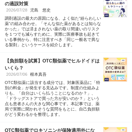
の過誤対策
2026/07/28
児島 悠史
調剤過誤の最大の原因になる、よく似た“紛らわしい
薬”の組み合わせ。「そんな似た薬があるとは知らな
かった」では済まされない薬の取り間違いのリスク
を１つでも減らすために、実際に医療事故も起きて
いる事例から、特に注意すべき「同じ一般名で異な
る製剤」というケースを紹介します。
【負担額を試算】OTC類似薬でヒルドイドは
いくら？
2026/07/06
根本真吾
OTC類似薬に該当する成分では、対象医薬品に「特
別の料金」が発生する見込みです。制度の仕組みよ
りも、「自分はいくら払うことになるのか？」、
「ドラッグストアで買った方が安いのか？」という
点も患者さんの大きな関心事です。本記事では、薬
局で実際に聞かれそうな質問をもとに、自己負担額
がどう変わるかを整理します。
OTC類似薬でロキソニンが保険適用外にな