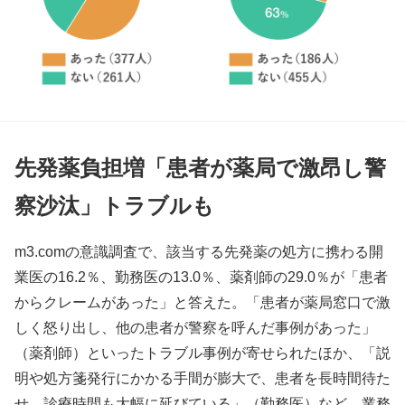
先発薬負担増「患者が薬局で激昂し警
察沙汰」トラブルも
m3.comの意識調査で、該当する先発薬の処方に携わる開
業医の16.2％、勤務医の13.0％、薬剤師の29.0％が「患者
からクレームがあった」と答えた。「患者が薬局窓口で激
しく怒り出し、他の患者が警察を呼んだ事例があった」
（薬剤師）といったトラブル事例が寄せられたほか、「説
明や処方箋発行にかかる手間が膨大で、患者を長時間待た
せ、診療時間も大幅に延びている」（勤務医）など、業務