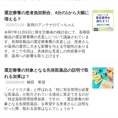
選定療養の患者負担割合、4分の1から大幅に
増える？
2025/11/18
薬局のアンテナのてっちゃん
令和7年11月6日に厚生労働省の検討会にて、長期収
載品の選定療養費の見直しについて議論されていま
す。長期収載品の選定療養費の見直しは、患者さん
や薬局の運営に大きな影響を与える可能性がありま
す。そこで今回は、具体的な見直しの内容案や背
景、薬局への影響を取り上げます。
選定療養の対象となる先発医薬品の説明で取
れる加算は？
2025/06/09
柳田 希望
「ハイリスク薬」と呼ばれる「特に安全管理が必要
な医薬品」が処方されている場合に算定できるのが
「特定薬剤管理指導加算」ですが、「選定療養の対
象となる先発医薬品」を希望する患者さんに説明を
行った際、取れる加算はなんでしょうか？