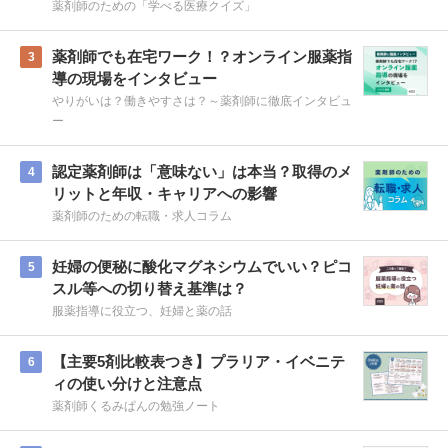
薬剤師のための「学べる医療クイズ」
薬剤師でも在宅ワーク！？オンライン服薬指
3
導の現場をインタビュー
やりがいは？働きやすさは？～薬剤師に徹底インタビュ
ー
認定薬剤師は「意味ない」は本当？取得のメ
4
リットと年収・キャリアへの影響
薬剤師のための転職・求人コラム
妊婦の便秘に酸化マグネシウムでいい？ピコ
5
スル等への切り替え基準は？
服薬指導に役立つ、妊婦と薬の話
【主要5剤比較表つき】プラリア・イベニテ
6
ィの使い分けと注意点
薬剤師くるみぱんの勉強ノート