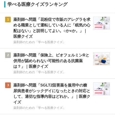
学べる医療クイズランキング
薬剤師へ問題「花粉症で市販のアレグラを求
1
める職業として運転している人に「眠気の心
配はない」と説明してよい。○か×か。」｜
医療クイズ
薬剤師のための「学べる医療クイズ」
薬剤師へ問題「保険上、ビオフェルミンRと
2
併用が認められない可能性のある抗菌薬
は？」｜医療クイズ
薬剤師のための「学べる医療クイズ」
薬剤師へ問題「SGLT2阻害薬を服用中の糖
3
尿病患者がシックデイになったときの対応と
して、適切な指導内容はどれか。」｜医療ク
イズ
薬剤師のための「学べる医療クイズ」