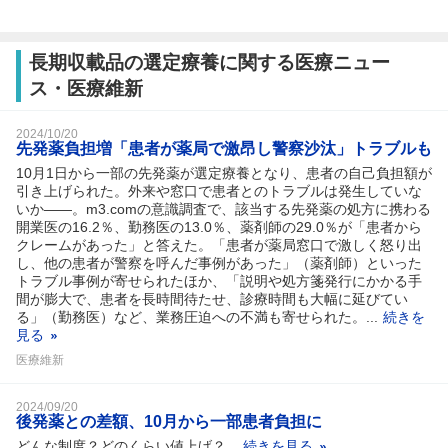
長期収載品の選定療養に関する医療ニュー
ス・医療維新
2024/10/20
先発薬負担増「患者が薬局で激昂し警察沙汰」トラブルも
10月1日から一部の先発薬が選定療養となり、患者の自己負担額が
引き上げられた。外来や窓口で患者とのトラブルは発生していな
いか――。m3.comの意識調査で、該当する先発薬の処方に携わる
開業医の16.2％、勤務医の13.0％、薬剤師の29.0％が「患者から
クレームがあった」と答えた。「患者が薬局窓口で激しく怒り出
し、他の患者が警察を呼んだ事例があった」（薬剤師）といった
トラブル事例が寄せられたほか、「説明や処方箋発行にかかる手
間が膨大で、患者を長時間待たせ、診療時間も大幅に延びてい
る」（勤務医）など、業務圧迫への不満も寄せられた。...
続きを
見る
医療維新
2024/09/20
後発薬との差額、10月から一部患者負担に
どんな制度？どのくらい値上げ？...
続きを見る