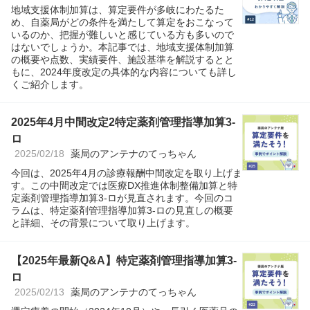
地域支援体制加算は、算定要件が多岐にわたるた
め、自薬局がどの条件を満たして算定をおこなって
いるのか、把握が難しいと感じている方も多いので
はないでしょうか。本記事では、地域支援体制加算
の概要や点数、実績要件、施設基準を解説するとと
もに、2024年度改定の具体的な内容についても詳し
くご紹介します。
2025年4月中間改定2特定薬剤管理指導加算3-
ロ
2025/02/18
薬局のアンテナのてっちゃん
今回は、2025年4月の診療報酬中間改定を取り上げま
す。この中間改定では医療DX推進体制整備加算と特
定薬剤管理指導加算3-ロが見直されます。今回のコ
ラムは、特定薬剤管理指導加算3-ロの見直しの概要
と詳細、その背景について取り上げます。
【2025年最新Q&A】特定薬剤管理指導加算3-
ロ
2025/02/13
薬局のアンテナのてっちゃん