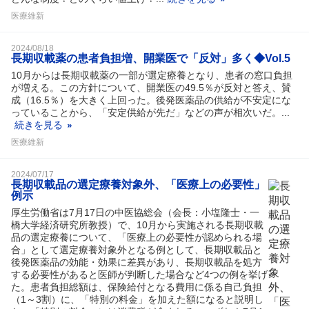
医療維新
2024/08/18
長期収載薬の患者負担増、開業医で「反対」多く◆Vol.5
10月からは長期収載薬の一部が選定療養となり、患者の窓口負担
が増える。この方針について、開業医の49.5％が反対と答え、賛
成（16.5％）を大きく上回った。後発医薬品の供給が不安定にな
っていることから、「安定供給が先だ」などの声が相次いだ。...
続きを見る
医療維新
2024/07/17
長期収載品の選定療養対象外、「医療上の必要性」
例示
厚生労働省は7月17日の中医協総会（会長：小塩隆士・一
橋大学経済研究所教授）で、10月から実施される長期収載
品の選定療養について、「医療上の必要性が認められる場
合」として選定療養対象外となる例として、長期収載品と
後発医薬品の効能・効果に差異があり、長期収載品を処方
する必要性があると医師が判断した場合など4つの例を挙げ
た。患者負担総額は、保険給付となる費用に係る自己負担
（1～3割）に、「特別の料金」を加えた額になると説明し