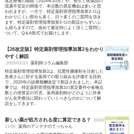
選定療養の開始（2024年10月）や、長引く医薬品の
流通不安定の関係で、本点数の算定機会は多いと思
われますが、一方で、特定薬剤管理指導加算3-ロは
わかりにくい部分も多く、日々多くのご質問を頂き
ます。特定薬剤管理指導加算3-ロの新設からずいぶ
ん経ちますので、改めて最近特によく頂くご質問に
ついて、Q＆A形式でお届けします。
【26改定版】特定薬剤管理指導加算2をわかり
やすく解説
2025/01/13
薬剤師コラム編集部
特定薬剤管理指導加算2は、抗悪性腫瘍剤を注射した
患者さんに対する薬局での取り組みを評価する目的
で、2020年の診療報酬改定で新設されました。本記
事では、特定薬剤管理指導加算2の算定要件や各種点
数との併算定の可否、薬局薬剤師がどのように外来
がん化学療法に関わっていくべきなのかについて解
説をしてきます。
新しい薬が処方される度に算定できる？
2024/
11/06
薬局のアンテナのてっちゃん