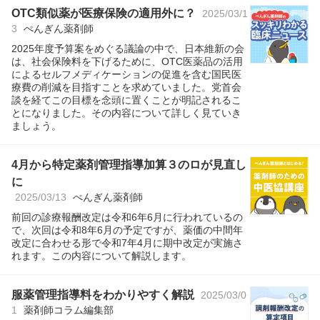
OTC類似薬が医療保険の適用外に？
2025/03/1
3
ぺんぎん薬剤師
2025年度予算案をめぐる議論の中で、日本維新の会
は、社会保険料を下げるために、OTC医薬品の活用
によるセルフメディケーションの促進を含む国民医
療費の削減を目指すことを求めていました。党首会
談を経てこの目標を念頭に置くことが明記されるこ
とになりました。その内容について詳しく見ていき
ましょう。
4月から特定薬剤管理指導加算３のロが見直し
に
2025/03/13
ぺんぎん薬剤師
前回の診療報酬改定は令和6年6月に行われているの
で、次回は令和8年6月の予定ですが、薬価の中間年
改定に合わせる形で令和7年4月に期中改定が実施さ
れます。この内容について解説します。
服薬管理指導料をわかりやすく解説
2025/03/0
1
薬剤師コラム編集部