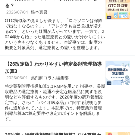
る？
2026/07/04
根本真吾
OTC類似薬の見直しが決まり、「ロキソニンは保険
で出なくなるの？」、「アレグラも自己負担が増え
るの？」といった疑問が広がっています。一方で、2
024年から始まった選定療養との違いが分かりにくい
という声も少なくありません。本記事では、制度の
概要と対象薬剤、選定療養との違いを整理します。
【26改定版】わかりやすい特定薬剤管理指導
加算3
2026/06/01
薬剤師コラム編集部
特定薬剤管理指導加算3はRMPを用いた指導や、長期
収載品の選定療養・流通不安定な医薬品に関する説
明などを評価するものです。2026年度の調剤報酬改
定では、さらに「バイオ医薬品」に関する説明も要
件に追加されています。本記事では、特定薬剤管理
指導加算3の算定要件や改定のポイントを解説しま
す。