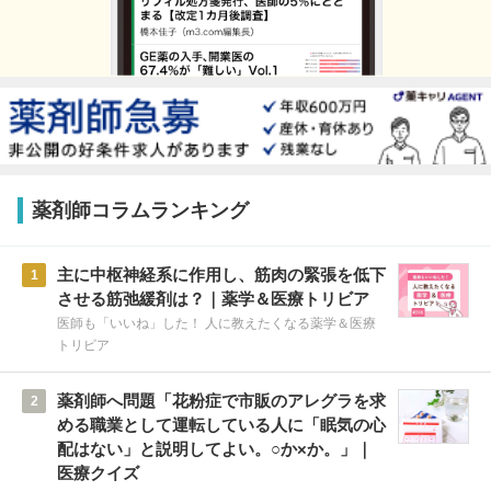
薬剤師コラムランキング
主に中枢神経系に作用し、筋肉の緊張を低下
1
させる筋弛緩剤は？｜薬学＆医療トリビア
医師も「いいね」した！ 人に教えたくなる薬学＆医療
トリビア
薬剤師へ問題「花粉症で市販のアレグラを求
2
める職業として運転している人に「眠気の心
配はない」と説明してよい。○か×か。」｜
医療クイズ