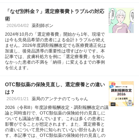
「なぜ別料金？」選定療養費トラブルの対応
術
2026/04/02
薬剤師ポン
2024年10月の「選定療養費」開始から1年。現場で
は今も先発品希望の患者による会計トラブルが絶え
ません。2026年度調剤報酬改定でも医療費適正化は
加速し、後発品誘導の重要性は増すばかりです。本
記事では、皮膚科処方を例に「選定療養費」を知ら
なかった患者の不満を「納得」に変えるまでの事例
を伝えます。
OTC類似薬の保険見直し、選定療養との違い
は？
2026/01/21
薬局のアンテナのてっちゃん
2026（令和8）年度診療報酬改定・調剤報酬改定の議
論と同時進行で、OTC類似薬の保険給付の見直しに
ついても議論が進んでいます。これは多くの患者に
影響がでることが想定されます。また、選定療養と
の違いについて意外に知られていない部分もありま
す。本記事では、OTC類似薬の保険給付の見直しの