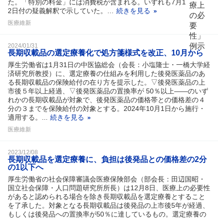
た。「特別の料金」には消費税が含まれる。いずれも7月1
2日付の疑義解釈で示していた。…
続きを見る
医療維新
2024/01/31
長期収載品の選定療養化で処方箋様式を改正、10月から
厚生労働省は1月31日の中医協総会（会長：小塩隆士・一橋大学経
済研究所教授）に、選定療養の仕組みを利用した後発医薬品のあ
る長期収載品の保険給付の在り方を提示した。▽後発医薬品の上
市後５年以上経過、▽後発医薬品の置換率が 50％以上――のいず
れかの長期収載品が対象で、後発医薬品の価格帯との価格差の４
分の３までを保険給付の対象とする。2024年10月1日から施行・
適用する。...
続きを見る
医療維新
2023/12/08
長期収載品を選定療養に、負担は後発品との価格差の2分
の1以下へ
厚生労働省の社会保障審議会医療保険部会（部会長：田辺国昭・
国立社会保障・人口問題研究所所長）は12月8日、医療上の必要性
があると認められる場合を除き長期収載品を選定療養とすること
を了承した。対象となる長期収載品は後発品の上市後5年が経過、
もしくは後発品への置換率が50％に達しているもの。選定療養の