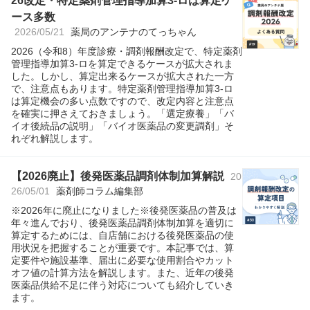
26改定・特定薬剤管理指導加算3-ロは算定ケ
ース多数
2026/05/21
薬局のアンテナのてっちゃん
2026（令和8）年度診療・調剤報酬改定で、特定薬剤
管理指導加算3-ロを算定できるケースが拡大されま
した。しかし、算定出来るケースが拡大された一方
で、注意点もあります。特定薬剤管理指導加算3-ロ
は算定機会の多い点数ですので、改定内容と注意点
を確実に押さえておきましょう。「選定療養」「バ
イオ後続品の説明」「バイオ医薬品の変更調剤」そ
れぞれ解説します。
【2026廃止】後発医薬品調剤体制加算解説
20
26/05/01
薬剤師コラム編集部
※2026年に廃止になりました※後発医薬品の普及は
年々進んでおり、後発医薬品調剤体制加算を適切に
算定するためには、自店舗における後発医薬品の使
用状況を把握することが重要です。本記事では、算
定要件や施設基準、届出に必要な使用割合やカット
オフ値の計算方法を解説します。また、近年の後発
医薬品供給不足に伴う対応についても紹介していき
ます。