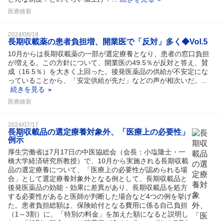
医療維新
2024/08/18
長期収載薬の患者負担増、開業医で「反対」多く◆Vol.5
10月からは長期収載薬の一部が選定療養となり、患者の窓口負担
が増える。この方針について、開業医の49.5％が反対と答え、賛
成（16.5％）を大きく上回った。後発医薬品の供給が不安定にな
っていることから、「安定供給が先だ」などの声が相次いだ。...
続きを見る
医療維新
2024/07/17
長期収載品の選定療養対象外、「医療上の必要性」
例示
厚生労働省は7月17日の中医協総会（会長：小塩隆士・一
橋大学経済研究所教授）で、10月から実施される長期収載
品の選定療養について、「医療上の必要性が認められる場
合」として選定療養対象外となる例として、長期収載品と
後発医薬品の効能・効果に差異があり、長期収載品を処方
する必要性があると医師が判断した場合など4つの例を挙げ
た。患者負担総額は、保険給付となる費用に係る自己負担
（1～3割）に、「特別の料金」を加えた額になると説明し