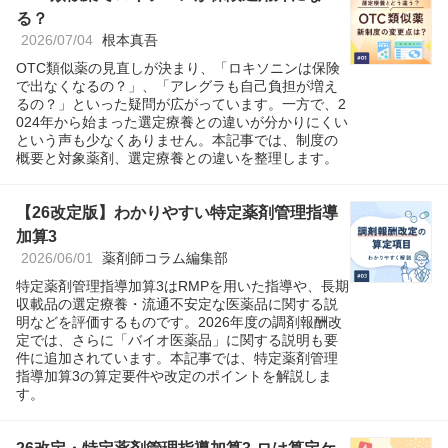
る？
2026/07/04
根本真吾
OTC類似薬の見直しが決まり、「ロキソニンは保険
で出なくなるの？」、「アレグラも自己負担が増え
るの？」といった疑問が広がっています。一方で、2
024年から始まった選定療養との違いが分かりにくい
という声も少なくありません。本記事では、制度の
概要と対象薬剤、選定療養との違いを整理します。
【26改定版】わかりやすい特定薬剤管理指導
加算3
2026/06/01
薬剤師コラム編集部
特定薬剤管理指導加算3はRMPを用いた指導や、長期
収載品の選定療養・流通不安定な医薬品に関する説
明などを評価するものです。2026年度の調剤報酬改
定では、さらに「バイオ医薬品」に関する説明も要
件に追加されています。本記事では、特定薬剤管理
指導加算3の算定要件や改定のポイントを解説しま
す。