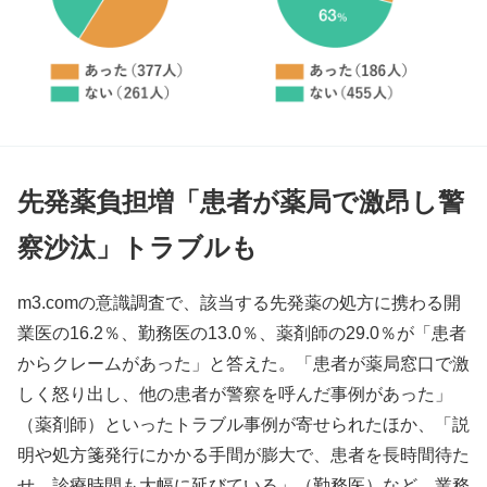
先発薬負担増「患者が薬局で激昂し警
察沙汰」トラブルも
m3.comの意識調査で、該当する先発薬の処方に携わる開
業医の16.2％、勤務医の13.0％、薬剤師の29.0％が「患者
からクレームがあった」と答えた。「患者が薬局窓口で激
しく怒り出し、他の患者が警察を呼んだ事例があった」
（薬剤師）といったトラブル事例が寄せられたほか、「説
明や処方箋発行にかかる手間が膨大で、患者を長時間待た
せ、診療時間も大幅に延びている」（勤務医）など、業務