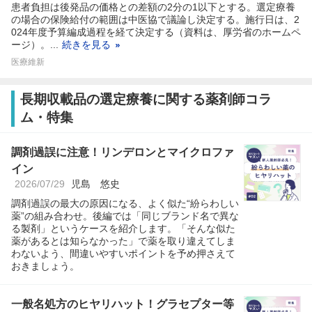
患者負担は後発品の価格との差額の2分の1以下とする。選定療養
の場合の保険給付の範囲は中医協で議論し決定する。施行日は、2
024年度予算編成過程を経て決定する（資料は、厚労省のホームペ
ージ）。...
続きを見る
医療維新
長期収載品の選定療養に関する薬剤師コラ
ム・特集
調剤過誤に注意！リンデロンとマイクロファ
イン
2026/07/29
児島 悠史
調剤過誤の最大の原因になる、よく似た“紛らわしい
薬”の組み合わせ。後編では「同じブランド名で異な
る製剤」というケースを紹介します。「そんな似た
薬があるとは知らなかった」で薬を取り違えてしま
わないよう、間違いやすいポイントを予め押さえて
おきましょう。
一般名処方のヒヤリハット！グラセプター等