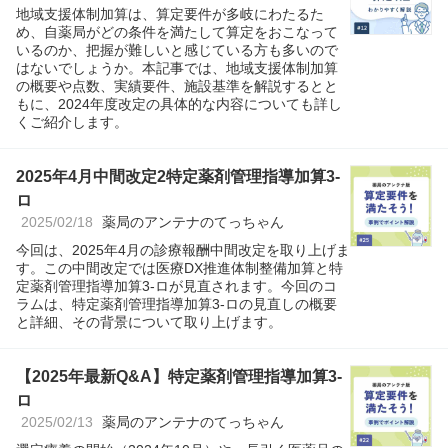
地域支援体制加算は、算定要件が多岐にわたるた
め、自薬局がどの条件を満たして算定をおこなって
いるのか、把握が難しいと感じている方も多いので
はないでしょうか。本記事では、地域支援体制加算
の概要や点数、実績要件、施設基準を解説するとと
もに、2024年度改定の具体的な内容についても詳し
くご紹介します。
2025年4月中間改定2特定薬剤管理指導加算3-
ロ
2025/02/18
薬局のアンテナのてっちゃん
今回は、2025年4月の診療報酬中間改定を取り上げま
す。この中間改定では医療DX推進体制整備加算と特
定薬剤管理指導加算3-ロが見直されます。今回のコ
ラムは、特定薬剤管理指導加算3-ロの見直しの概要
と詳細、その背景について取り上げます。
【2025年最新Q&A】特定薬剤管理指導加算3-
ロ
2025/02/13
薬局のアンテナのてっちゃん