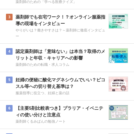
薬剤師のための「学べる医療クイズ」
薬剤師でも在宅ワーク！？オンライン服薬指
3
導の現場をインタビュー
やりがいは？働きやすさは？～薬剤師に徹底インタビュ
ー
認定薬剤師は「意味ない」は本当？取得のメ
4
リットと年収・キャリアへの影響
薬剤師のための転職・求人コラム
妊婦の便秘に酸化マグネシウムでいい？ピコ
5
スル等への切り替え基準は？
服薬指導に役立つ、妊婦と薬の話
【主要5剤比較表つき】プラリア・イベニテ
6
ィの使い分けと注意点
薬剤師くるみぱんの勉強ノート