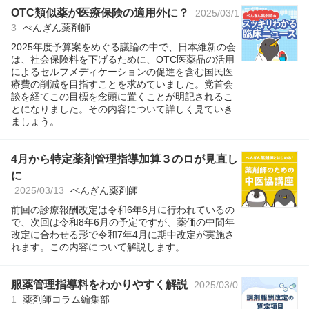
OTC類似薬が医療保険の適用外に？
2025/03/1
3
ぺんぎん薬剤師
2025年度予算案をめぐる議論の中で、日本維新の会
は、社会保険料を下げるために、OTC医薬品の活用
によるセルフメディケーションの促進を含む国民医
療費の削減を目指すことを求めていました。党首会
談を経てこの目標を念頭に置くことが明記されるこ
とになりました。その内容について詳しく見ていき
ましょう。
4月から特定薬剤管理指導加算３のロが見直し
に
2025/03/13
ぺんぎん薬剤師
前回の診療報酬改定は令和6年6月に行われているの
で、次回は令和8年6月の予定ですが、薬価の中間年
改定に合わせる形で令和7年4月に期中改定が実施さ
れます。この内容について解説します。
服薬管理指導料をわかりやすく解説
2025/03/0
1
薬剤師コラム編集部