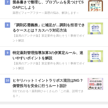
箇条書きで整理し、プロブレムを見つけてS
7
OAPにしよう
薬歴ビフォーアフター～薬歴の悩み、解決します～
「調剤応需義務」に補足が…調剤を拒否でき
8
るケースとは？カスハラ対応方法
【薬局のアンテナ版】算定要件を満たそう！事例でポイ
ント解説
特定薬剤管理指導加算3の併算定ルール、迷
9
いやすいポイントを解説
【薬局のアンテナ版】算定要件を満たそう！事例でポイ
ント解説
ヒヤリハット！イントラリポス混注はNG？
10
側管投与を安全に行うルート設計
3分でわかる！薬剤師ひゃくさんの「この薬、説明でき
る？」