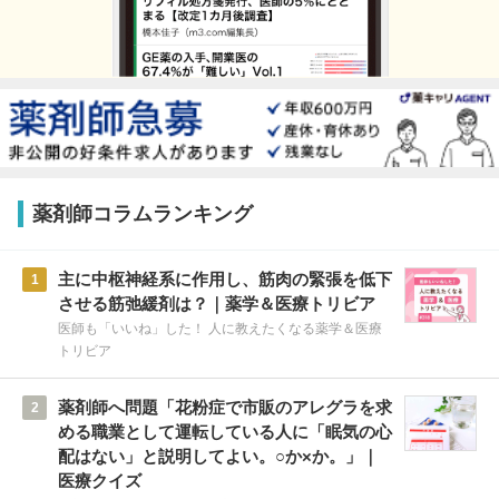
薬剤師コラムランキング
主に中枢神経系に作用し、筋肉の緊張を低下
1
させる筋弛緩剤は？｜薬学＆医療トリビア
医師も「いいね」した！ 人に教えたくなる薬学＆医療
トリビア
薬剤師へ問題「花粉症で市販のアレグラを求
2
める職業として運転している人に「眠気の心
配はない」と説明してよい。○か×か。」｜
医療クイズ