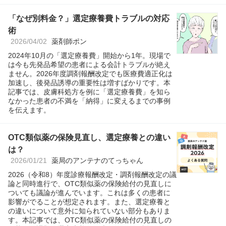
「なぜ別料金？」選定療養費トラブルの対応
術
2026/04/02
薬剤師ポン
2024年10月の「選定療養費」開始から1年。現場で
は今も先発品希望の患者による会計トラブルが絶え
ません。2026年度調剤報酬改定でも医療費適正化は
加速し、後発品誘導の重要性は増すばかりです。本
記事では、皮膚科処方を例に「選定療養費」を知ら
なかった患者の不満を「納得」に変えるまでの事例
を伝えます。
OTC類似薬の保険見直し、選定療養との違い
は？
2026/01/21
薬局のアンテナのてっちゃん
2026（令和8）年度診療報酬改定・調剤報酬改定の議
論と同時進行で、OTC類似薬の保険給付の見直しに
ついても議論が進んでいます。これは多くの患者に
影響がでることが想定されます。また、選定療養と
の違いについて意外に知られていない部分もありま
す。本記事では、OTC類似薬の保険給付の見直しの