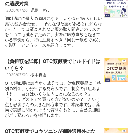
の過誤対策
2026/07/28
児島 悠史
調剤過誤の最大の原因になる、よく似た“紛らわしい
薬”の組み合わせ。「そんな似た薬があるとは知らな
かった」では済まされない薬の取り間違いのリスク
を１つでも減らすために、実際に医療事故も起きて
いる事例から、特に注意すべき「同じ一般名で異な
る製剤」というケースを紹介します。
【負担額を試算】OTC類似薬でヒルドイドは
いくら？
2026/07/06
根本真吾
OTC類似薬に該当する成分では、対象医薬品に「特
別の料金」が発生する見込みです。制度の仕組みよ
りも、「自分はいくら払うことになるのか？」、
「ドラッグストアで買った方が安いのか？」という
点も患者さんの大きな関心事です。本記事では、薬
局で実際に聞かれそうな質問をもとに、自己負担額
がどう変わるかを整理します。
OTC類似薬でロキソニンが保険適用外にな