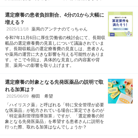
選定療養の患者負担割合、4分の1から大幅に
増える？
2025/11/18
薬局のアンテナのてっちゃん
令和7年11月6日に厚生労働省の検討会にて、長期収
載品の選定療養費の見直しについて議論されていま
す。長期収載品の選定療養費の見直しは、患者さん
や薬局の運営に大きな影響を与える可能性がありま
す。そこで今回は、具体的な見直しの内容案や背
景、薬局への影響を取り上げます。
選定療養の対象となる先発医薬品の説明で取
れる加算は？
2025/06/09
柳田 希望
「ハイリスク薬」と呼ばれる「特に安全管理が必要
な医薬品」が処方されている場合に算定できるのが
「特定薬剤管理指導加算」ですが、「選定療養の対
象となる先発医薬品」を希望する患者さんに説明を
行った際、取れる加算はなんでしょうか？