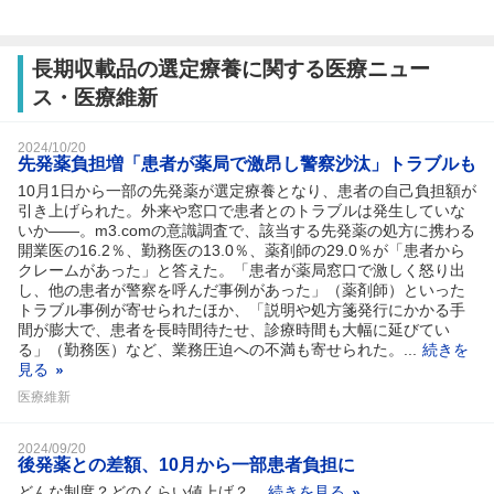
長期収載品の選定療養に関する医療ニュー
ス・医療維新
2024/10/20
先発薬負担増「患者が薬局で激昂し警察沙汰」トラブルも
10月1日から一部の先発薬が選定療養となり、患者の自己負担額が
引き上げられた。外来や窓口で患者とのトラブルは発生していな
いか――。m3.comの意識調査で、該当する先発薬の処方に携わる
開業医の16.2％、勤務医の13.0％、薬剤師の29.0％が「患者から
クレームがあった」と答えた。「患者が薬局窓口で激しく怒り出
し、他の患者が警察を呼んだ事例があった」（薬剤師）といった
トラブル事例が寄せられたほか、「説明や処方箋発行にかかる手
間が膨大で、患者を長時間待たせ、診療時間も大幅に延びてい
る」（勤務医）など、業務圧迫への不満も寄せられた。...
続きを
見る
医療維新
2024/09/20
後発薬との差額、10月から一部患者負担に
どんな制度？どのくらい値上げ？...
続きを見る