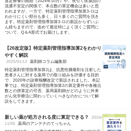
選定療養の開始（2024年10月）や、長引く医薬品の
流通不安定の関係で、本点数の算定機会は多いと思
われますが、一方で、特定薬剤管理指導加算3-ロは
わかりにくい部分も多く、日々多くのご質問を頂き
ます。特定薬剤管理指導加算3-ロの新設からずいぶ
ん経ちますので、改めて最近特によく頂くご質問に
ついて、Q＆A形式でお届けします。
【26改定版】特定薬剤管理指導加算2をわかり
やすく解説
2025/01/13
薬剤師コラム編集部
特定薬剤管理指導加算2は、抗悪性腫瘍剤を注射した
患者さんに対する薬局での取り組みを評価する目的
で、2020年の診療報酬改定で新設されました。本記
事では、特定薬剤管理指導加算2の算定要件や各種点
数との併算定の可否、薬局薬剤師がどのように外来
がん化学療法に関わっていくべきなのかについて解
説をしてきます。
新しい薬が処方される度に算定できる？
2024/
11/06
薬局のアンテナのてっちゃん