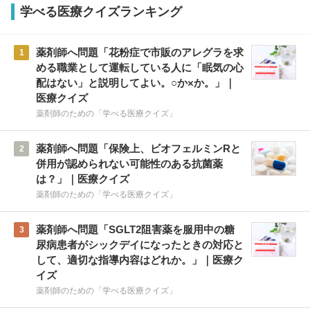
学べる医療クイズランキング
薬剤師へ問題「花粉症で市販のアレグラを求
1
める職業として運転している人に「眠気の心
配はない」と説明してよい。○か×か。」｜
医療クイズ
薬剤師のための「学べる医療クイズ」
薬剤師へ問題「保険上、ビオフェルミンRと
2
併用が認められない可能性のある抗菌薬
は？」｜医療クイズ
薬剤師のための「学べる医療クイズ」
薬剤師へ問題「SGLT2阻害薬を服用中の糖
3
尿病患者がシックデイになったときの対応と
して、適切な指導内容はどれか。」｜医療ク
イズ
薬剤師のための「学べる医療クイズ」