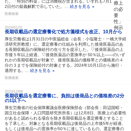
た。「特別の料金」には消費税が含まれる。いずれも7月1
2日付の疑義解釈で示していた。…
続きを見る
医療維新
2024/01/31
長期収載品の選定療養化で処方箋様式を改正、10月から
厚生労働省は1月31日の中医協総会（会長：小塩隆士・一橋大学経
済研究所教授）に、選定療養の仕組みを利用した後発医薬品のあ
る長期収載品の保険給付の在り方を提示した。▽後発医薬品の上
市後５年以上経過、▽後発医薬品の置換率が 50％以上――のいず
れかの長期収載品が対象で、後発医薬品の価格帯との価格差の４
分の３までを保険給付の対象とする。2024年10月1日から施行・
適用する。...
続きを見る
医療維新
2023/12/08
長期収載品を選定療養に、負担は後発品との価格差の2分
の1以下へ
厚生労働省の社会保障審議会医療保険部会（部会長：田辺国昭・
国立社会保障・人口問題研究所所長）は12月8日、医療上の必要性
があると認められる場合を除き長期収載品を選定療養とすること
を了承した。対象となる長期収載品は後発品の上市後5年が経過、
もしくは後発品への置換率が50％に達しているもの。選定療養の