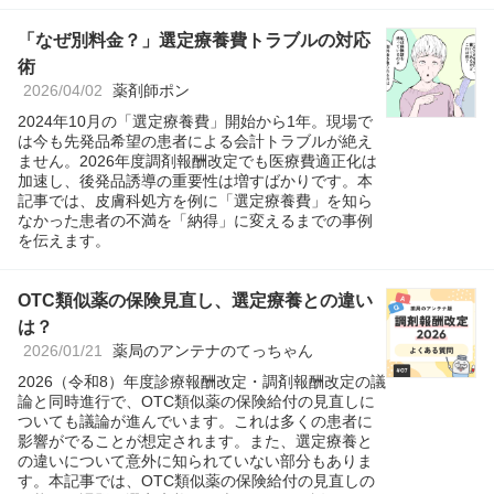
「なぜ別料金？」選定療養費トラブルの対応
術
2026/04/02
薬剤師ポン
2024年10月の「選定療養費」開始から1年。現場で
は今も先発品希望の患者による会計トラブルが絶え
ません。2026年度調剤報酬改定でも医療費適正化は
加速し、後発品誘導の重要性は増すばかりです。本
記事では、皮膚科処方を例に「選定療養費」を知ら
なかった患者の不満を「納得」に変えるまでの事例
を伝えます。
OTC類似薬の保険見直し、選定療養との違い
は？
2026/01/21
薬局のアンテナのてっちゃん
2026（令和8）年度診療報酬改定・調剤報酬改定の議
論と同時進行で、OTC類似薬の保険給付の見直しに
ついても議論が進んでいます。これは多くの患者に
影響がでることが想定されます。また、選定療養と
の違いについて意外に知られていない部分もありま
す。本記事では、OTC類似薬の保険給付の見直しの