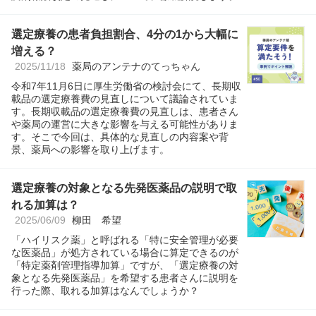
選定療養の患者負担割合、4分の1から大幅に
増える？
2025/11/18
薬局のアンテナのてっちゃん
令和7年11月6日に厚生労働省の検討会にて、長期収
載品の選定療養費の見直しについて議論されていま
す。長期収載品の選定療養費の見直しは、患者さん
や薬局の運営に大きな影響を与える可能性がありま
す。そこで今回は、具体的な見直しの内容案や背
景、薬局への影響を取り上げます。
選定療養の対象となる先発医薬品の説明で取
れる加算は？
2025/06/09
柳田 希望
「ハイリスク薬」と呼ばれる「特に安全管理が必要
な医薬品」が処方されている場合に算定できるのが
「特定薬剤管理指導加算」ですが、「選定療養の対
象となる先発医薬品」を希望する患者さんに説明を
行った際、取れる加算はなんでしょうか？