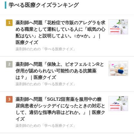
学べる医療クイズランキング
薬剤師へ問題「花粉症で市販のアレグラを求
1
める職業として運転している人に「眠気の心
配はない」と説明してよい。○か×か。」｜
医療クイズ
薬剤師のための「学べる医療クイズ」
薬剤師へ問題「保険上、ビオフェルミンRと
2
併用が認められない可能性のある抗菌薬
は？」｜医療クイズ
薬剤師のための「学べる医療クイズ」
薬剤師へ問題「SGLT2阻害薬を服用中の糖
3
尿病患者がシックデイになったときの対応と
して、適切な指導内容はどれか。」｜医療ク
イズ
薬剤師のための「学べる医療クイズ」