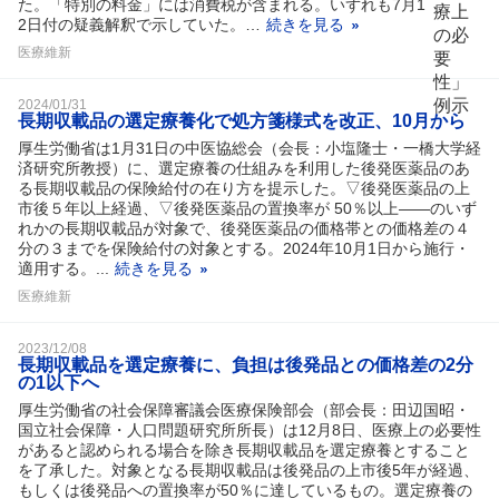
た。「特別の料金」には消費税が含まれる。いずれも7月1
2日付の疑義解釈で示していた。…
続きを見る
医療維新
2024/01/31
長期収載品の選定療養化で処方箋様式を改正、10月から
厚生労働省は1月31日の中医協総会（会長：小塩隆士・一橋大学経
済研究所教授）に、選定療養の仕組みを利用した後発医薬品のあ
る長期収載品の保険給付の在り方を提示した。▽後発医薬品の上
市後５年以上経過、▽後発医薬品の置換率が 50％以上――のいず
れかの長期収載品が対象で、後発医薬品の価格帯との価格差の４
分の３までを保険給付の対象とする。2024年10月1日から施行・
適用する。...
続きを見る
医療維新
2023/12/08
長期収載品を選定療養に、負担は後発品との価格差の2分
の1以下へ
厚生労働省の社会保障審議会医療保険部会（部会長：田辺国昭・
国立社会保障・人口問題研究所所長）は12月8日、医療上の必要性
があると認められる場合を除き長期収載品を選定療養とすること
を了承した。対象となる長期収載品は後発品の上市後5年が経過、
もしくは後発品への置換率が50％に達しているもの。選定療養の