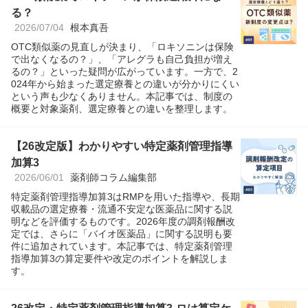
る？
2026/07/04
根本真吾
OTC類似薬の見直しが決まり、「ロキソニンは保険
で出なくなるの？」、「アレグラも自己負担が増え
るの？」といった疑問が広がっています。一方で、2
024年から始まった選定療養との違いが分かりにくい
という声も少なくありません。本記事では、制度の
概要と対象薬剤、選定療養との違いを整理します。
【26改定版】わかりやすい特定薬剤管理指導
加算3
2026/06/01
薬剤師コラム編集部
特定薬剤管理指導加算3はRMPを用いた指導や、長期
収載品の選定療養・流通不安定な医薬品に関する説
明などを評価するものです。2026年度の調剤報酬改
定では、さらに「バイオ医薬品」に関する説明も要
件に追加されています。本記事では、特定薬剤管理
指導加算3の算定要件や改定のポイントを解説しま
す。