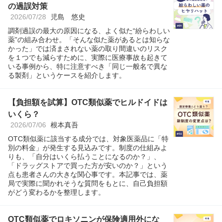
の過誤対策
2026/07/28
児島 悠史
調剤過誤の最大の原因になる、よく似た“紛らわしい
薬”の組み合わせ。「そんな似た薬があるとは知らな
かった」では済まされない薬の取り間違いのリスク
を１つでも減らすために、実際に医療事故も起きて
いる事例から、特に注意すべき「同じ一般名で異な
る製剤」というケースを紹介します。
【負担額を試算】OTC類似薬でヒルドイドは
いくら？
2026/07/06
根本真吾
OTC類似薬に該当する成分では、対象医薬品に「特
別の料金」が発生する見込みです。制度の仕組みよ
りも、「自分はいくら払うことになるのか？」、
「ドラッグストアで買った方が安いのか？」という
点も患者さんの大きな関心事です。本記事では、薬
局で実際に聞かれそうな質問をもとに、自己負担額
がどう変わるかを整理します。
OTC類似薬でロキソニンが保険適用外にな