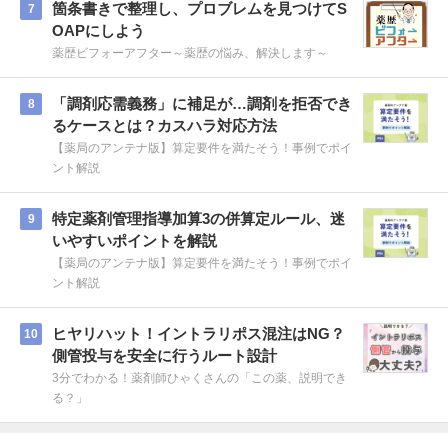
箇条書きで整理し、プロブレムを見つけてS
7
OAPにしよう
薬歴ビフォーアフター～薬歴の悩み、解決します～
「調剤応需義務」に補足が…調剤を拒否でき
8
るケースとは？カスハラ対応方法
【薬局のアンテナ版】算定要件を満たそう！事例でポイ
ント解説
特定薬剤管理指導加算3の併算定ルール、迷
9
いやすいポイントを解説
【薬局のアンテナ版】算定要件を満たそう！事例でポイ
ント解説
ヒヤリハット！イントラリポス混注はNG？
10
側管投与を安全に行うルート設計
3分でわかる！薬剤師ひゃくさんの「この薬、説明でき
る？」