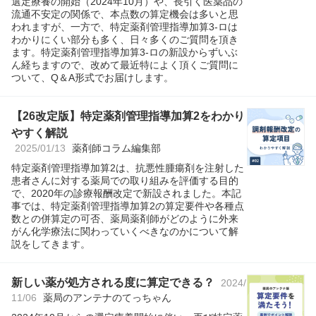
選定療養の開始（2024年10月）や、長引く医薬品の
流通不安定の関係で、本点数の算定機会は多いと思
われますが、一方で、特定薬剤管理指導加算3-ロは
わかりにくい部分も多く、日々多くのご質問を頂き
ます。特定薬剤管理指導加算3-ロの新設からずいぶ
ん経ちますので、改めて最近特によく頂くご質問に
ついて、Q＆A形式でお届けします。
【26改定版】特定薬剤管理指導加算2をわかり
やすく解説
2025/01/13
薬剤師コラム編集部
特定薬剤管理指導加算2は、抗悪性腫瘍剤を注射した
患者さんに対する薬局での取り組みを評価する目的
で、2020年の診療報酬改定で新設されました。本記
事では、特定薬剤管理指導加算2の算定要件や各種点
数との併算定の可否、薬局薬剤師がどのように外来
がん化学療法に関わっていくべきなのかについて解
説をしてきます。
新しい薬が処方される度に算定できる？
2024/
11/06
薬局のアンテナのてっちゃん