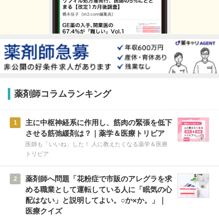
薬剤師コラムランキング
主に中枢神経系に作用し、筋肉の緊張を低下
1
させる筋弛緩剤は？｜薬学＆医療トリビア
医師も「いいね」した！ 人に教えたくなる薬学＆医療
トリビア
薬剤師へ問題「花粉症で市販のアレグラを求
2
める職業として運転している人に「眠気の心
配はない」と説明してよい。○か×か。」｜
医療クイズ