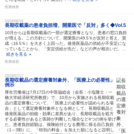
医療維新
2024/08/18
長期収載薬の患者負担増、開業医で「反対」多く◆Vol.5
10月からは長期収載薬の一部が選定療養となり、患者の窓口負担
が増える。この方針について、開業医の49.5％が反対と答え、賛
成（16.5％）を大きく上回った。後発医薬品の供給が不安定にな
っていることから、「安定供給が先だ」などの声が相次いだ。...
続きを見る
医療維新
2024/07/17
長期収載品の選定療養対象外、「医療上の必要性」
例示
厚生労働省は7月17日の中医協総会（会長：小塩隆士・一
橋大学経済研究所教授）で、10月から実施される長期収載
品の選定療養について、「医療上の必要性が認められる場
合」として選定療養対象外となる例として、長期収載品と
後発医薬品の効能・効果に差異があり、長期収載品を処方
する必要性があると医師が判断した場合など4つの例を挙げ
た。患者負担総額は、保険給付となる費用に係る自己負担
（1～3割）に、「特別の料金」を加えた額になると説明し