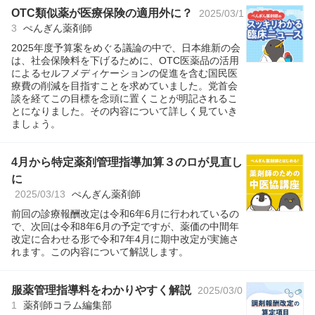
OTC類似薬が医療保険の適用外に？
2025/03/1
3
ぺんぎん薬剤師
2025年度予算案をめぐる議論の中で、日本維新の会
は、社会保険料を下げるために、OTC医薬品の活用
によるセルフメディケーションの促進を含む国民医
療費の削減を目指すことを求めていました。党首会
談を経てこの目標を念頭に置くことが明記されるこ
とになりました。その内容について詳しく見ていき
ましょう。
4月から特定薬剤管理指導加算３のロが見直し
に
2025/03/13
ぺんぎん薬剤師
前回の診療報酬改定は令和6年6月に行われているの
で、次回は令和8年6月の予定ですが、薬価の中間年
改定に合わせる形で令和7年4月に期中改定が実施さ
れます。この内容について解説します。
服薬管理指導料をわかりやすく解説
2025/03/0
1
薬剤師コラム編集部