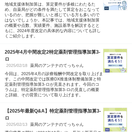
地域支援体制加算は、算定要件が多岐にわたるた
め、自薬局がどの条件を満たして算定をおこなって
いるのか、把握が難しいと感じている方も多いので
はないでしょうか。本記事では、地域支援体制加算
の概要や点数、実績要件、施設基準を解説するとと
もに、2024年度改定の具体的な内容についても詳し
くご紹介します。
2025年4月中間改定2特定薬剤管理指導加算3-
ロ
2025/02/18
薬局のアンテナのてっちゃん
今回は、2025年4月の診療報酬中間改定を取り上げま
す。この中間改定では医療DX推進体制整備加算と特
定薬剤管理指導加算3-ロが見直されます。今回のコ
ラムは、特定薬剤管理指導加算3-ロの見直しの概要
と詳細、その背景について取り上げます。
【2025年最新Q&A】特定薬剤管理指導加算3-
ロ
2025/02/13
薬局のアンテナのてっちゃん