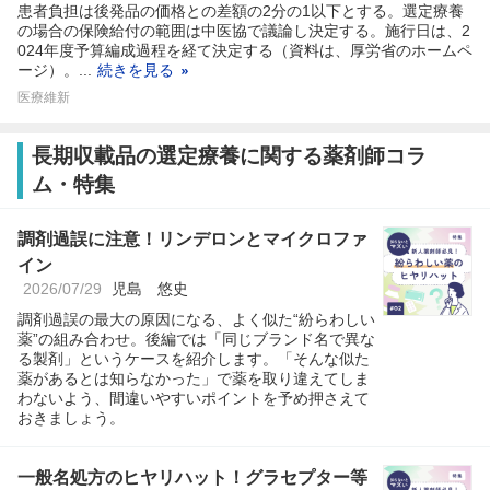
患者負担は後発品の価格との差額の2分の1以下とする。選定療養
の場合の保険給付の範囲は中医協で議論し決定する。施行日は、2
024年度予算編成過程を経て決定する（資料は、厚労省のホームペ
ージ）。...
続きを見る
医療維新
長期収載品の選定療養に関する薬剤師コラ
ム・特集
調剤過誤に注意！リンデロンとマイクロファ
イン
2026/07/29
児島 悠史
調剤過誤の最大の原因になる、よく似た“紛らわしい
薬”の組み合わせ。後編では「同じブランド名で異な
る製剤」というケースを紹介します。「そんな似た
薬があるとは知らなかった」で薬を取り違えてしま
わないよう、間違いやすいポイントを予め押さえて
おきましょう。
一般名処方のヒヤリハット！グラセプター等