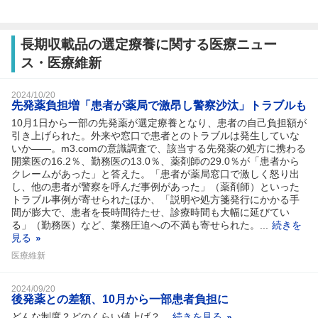
長期収載品の選定療養に関する医療ニュー
ス・医療維新
2024/10/20
先発薬負担増「患者が薬局で激昂し警察沙汰」トラブルも
10月1日から一部の先発薬が選定療養となり、患者の自己負担額が
引き上げられた。外来や窓口で患者とのトラブルは発生していな
いか――。m3.comの意識調査で、該当する先発薬の処方に携わる
開業医の16.2％、勤務医の13.0％、薬剤師の29.0％が「患者から
クレームがあった」と答えた。「患者が薬局窓口で激しく怒り出
し、他の患者が警察を呼んだ事例があった」（薬剤師）といった
トラブル事例が寄せられたほか、「説明や処方箋発行にかかる手
間が膨大で、患者を長時間待たせ、診療時間も大幅に延びてい
る」（勤務医）など、業務圧迫への不満も寄せられた。...
続きを
見る
医療維新
2024/09/20
後発薬との差額、10月から一部患者負担に
どんな制度？どのくらい値上げ？...
続きを見る