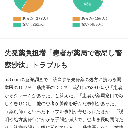
先発薬負担増「患者が薬局で激昂し警
察沙汰」トラブルも
m3.comの意識調査で、該当する先発薬の処方に携わる開
業医の16.2％、勤務医の13.0％、薬剤師の29.0％が「患者
からクレームがあった」と答えた。「患者が薬局窓口で激
しく怒り出し、他の患者が警察を呼んだ事例があった」
（薬剤師）といったトラブル事例が寄せられたほか、「説
明や処方箋発行にかかる手間が膨大で、患者を長時間待た
せ、診療時間も大幅に延びている」（勤務医）など、業務