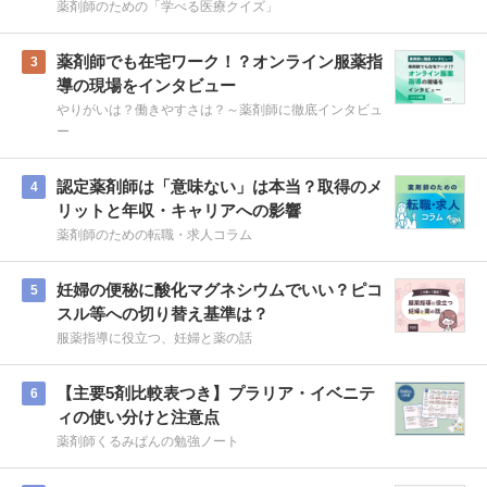
薬剤師のための「学べる医療クイズ」
薬剤師でも在宅ワーク！？オンライン服薬指
3
導の現場をインタビュー
やりがいは？働きやすさは？～薬剤師に徹底インタビュ
ー
認定薬剤師は「意味ない」は本当？取得のメ
4
リットと年収・キャリアへの影響
薬剤師のための転職・求人コラム
妊婦の便秘に酸化マグネシウムでいい？ピコ
5
スル等への切り替え基準は？
服薬指導に役立つ、妊婦と薬の話
【主要5剤比較表つき】プラリア・イベニテ
6
ィの使い分けと注意点
薬剤師くるみぱんの勉強ノート