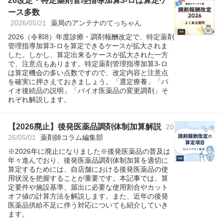
26改定・特定薬剤管理指導加算3-ロは算定ケ
ース多数
2026/05/21
薬局のアンテナのてっちゃん
2026（令和8）年度診療・調剤報酬改定で、特定薬剤
管理指導加算3-ロを算定できるケースが拡大されま
した。しかし、算定出来るケースが拡大された一方
で、注意点もあります。特定薬剤管理指導加算3-ロ
は算定機会の多い点数ですので、改定内容と注意点
を確実に押さえておきましょう。「選定療養」「バ
イオ後続品の説明」「バイオ医薬品の変更調剤」そ
れぞれ解説します。
【2026廃止】後発医薬品調剤体制加算解説
20
26/05/01
薬剤師コラム編集部
※2026年に廃止になりました※後発医薬品の普及は
年々進んでおり、後発医薬品調剤体制加算を適切に
算定するためには、自店舗における後発医薬品の使
用状況を把握することが重要です。本記事では、算
定要件や施設基準、届出に必要な使用割合やカット
オフ値の計算方法を解説します。また、近年の後発
医薬品供給不足に伴う対応についても紹介していき
ます。