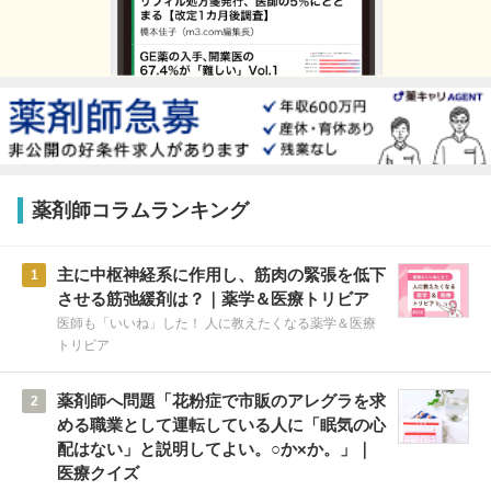
薬剤師コラムランキング
主に中枢神経系に作用し、筋肉の緊張を低下
1
させる筋弛緩剤は？｜薬学＆医療トリビア
医師も「いいね」した！ 人に教えたくなる薬学＆医療
トリビア
薬剤師へ問題「花粉症で市販のアレグラを求
2
める職業として運転している人に「眠気の心
配はない」と説明してよい。○か×か。」｜
医療クイズ