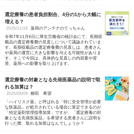
選定療養の患者負担割合、4分の1から大幅に
増える？
2025/11/18
薬局のアンテナのてっちゃん
令和7年11月6日に厚生労働省の検討会にて、長期収
載品の選定療養費の見直しについて議論されていま
す。長期収載品の選定療養費の見直しは、患者さん
や薬局の運営に大きな影響を与える可能性がありま
す。そこで今回は、具体的な見直しの内容案や背
景、薬局への影響を取り上げます。
選定療養の対象となる先発医薬品の説明で取
れる加算は？
2025/06/09
柳田 希望
「ハイリスク薬」と呼ばれる「特に安全管理が必要
な医薬品」が処方されている場合に算定できるのが
「特定薬剤管理指導加算」ですが、「選定療養の対
象となる先発医薬品」を希望する患者さんに説明を
行った際、取れる加算はなんでしょうか？