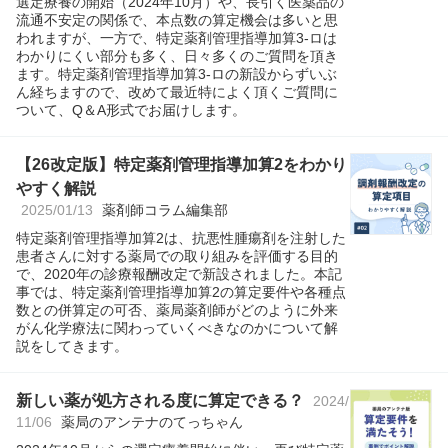
選定療養の開始（2024年10月）や、長引く医薬品の
流通不安定の関係で、本点数の算定機会は多いと思
われますが、一方で、特定薬剤管理指導加算3-ロは
わかりにくい部分も多く、日々多くのご質問を頂き
ます。特定薬剤管理指導加算3-ロの新設からずいぶ
ん経ちますので、改めて最近特によく頂くご質問に
ついて、Q＆A形式でお届けします。
【26改定版】特定薬剤管理指導加算2をわかり
やすく解説
2025/01/13
薬剤師コラム編集部
特定薬剤管理指導加算2は、抗悪性腫瘍剤を注射した
患者さんに対する薬局での取り組みを評価する目的
で、2020年の診療報酬改定で新設されました。本記
事では、特定薬剤管理指導加算2の算定要件や各種点
数との併算定の可否、薬局薬剤師がどのように外来
がん化学療法に関わっていくべきなのかについて解
説をしてきます。
新しい薬が処方される度に算定できる？
2024/
11/06
薬局のアンテナのてっちゃん