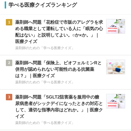
学べる医療クイズランキング
薬剤師へ問題「花粉症で市販のアレグラを求
1
める職業として運転している人に「眠気の心
配はない」と説明してよい。○か×か。」｜
医療クイズ
薬剤師のための「学べる医療クイズ」
薬剤師へ問題「保険上、ビオフェルミンRと
2
併用が認められない可能性のある抗菌薬
は？」｜医療クイズ
薬剤師のための「学べる医療クイズ」
薬剤師へ問題「SGLT2阻害薬を服用中の糖
3
尿病患者がシックデイになったときの対応と
して、適切な指導内容はどれか。」｜医療ク
イズ
薬剤師のための「学べる医療クイズ」