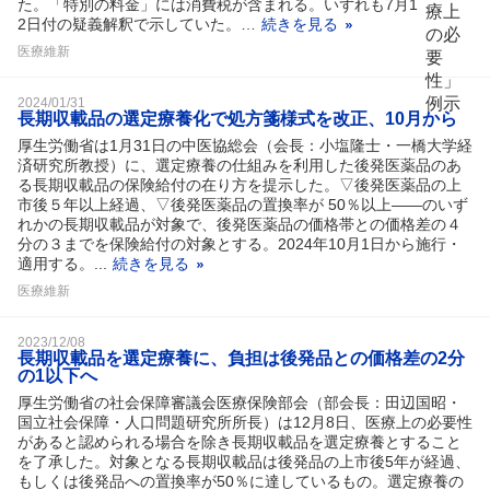
た。「特別の料金」には消費税が含まれる。いずれも7月1
2日付の疑義解釈で示していた。…
続きを見る
医療維新
2024/01/31
長期収載品の選定療養化で処方箋様式を改正、10月から
厚生労働省は1月31日の中医協総会（会長：小塩隆士・一橋大学経
済研究所教授）に、選定療養の仕組みを利用した後発医薬品のあ
る長期収載品の保険給付の在り方を提示した。▽後発医薬品の上
市後５年以上経過、▽後発医薬品の置換率が 50％以上――のいず
れかの長期収載品が対象で、後発医薬品の価格帯との価格差の４
分の３までを保険給付の対象とする。2024年10月1日から施行・
適用する。...
続きを見る
医療維新
2023/12/08
長期収載品を選定療養に、負担は後発品との価格差の2分
の1以下へ
厚生労働省の社会保障審議会医療保険部会（部会長：田辺国昭・
国立社会保障・人口問題研究所所長）は12月8日、医療上の必要性
があると認められる場合を除き長期収載品を選定療養とすること
を了承した。対象となる長期収載品は後発品の上市後5年が経過、
もしくは後発品への置換率が50％に達しているもの。選定療養の