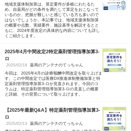
地域支援体制加算は、算定要件が多岐にわたるた
め、自薬局がどの条件を満たして算定をおこなって
いるのか、把握が難しいと感じている方も多いので
はないでしょうか。本記事では、地域支援体制加算
の概要や点数、実績要件、施設基準を解説するとと
もに、2024年度改定の具体的な内容についても詳し
くご紹介します。
2025年4月中間改定2特定薬剤管理指導加算3-
ロ
2025/02/18
薬局のアンテナのてっちゃん
今回は、2025年4月の診療報酬中間改定を取り上げま
す。この中間改定では医療DX推進体制整備加算と特
定薬剤管理指導加算3-ロが見直されます。今回のコ
ラムは、特定薬剤管理指導加算3-ロの見直しの概要
と詳細、その背景について取り上げます。
【2025年最新Q&A】特定薬剤管理指導加算3-
ロ
2025/02/13
薬局のアンテナのてっちゃん