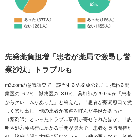
先発薬負担増「患者が薬局で激昂し警
察沙汰」トラブルも
m3.comの意識調査で、該当する先発薬の処方に携わる開
業医の16.2％、勤務医の13.0％、薬剤師の29.0％が「患者
からクレームがあった」と答えた。「患者が薬局窓口で激
しく怒り出し、他の患者が警察を呼んだ事例があった」
（薬剤師）といったトラブル事例が寄せられたほか、「説
明や処方箋発行にかかる手間が膨大で、患者を長時間待た
せ、診療時間も大幅に延びている」（勤務医）など、業務