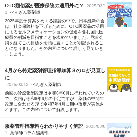
OTC類似薬が医療保険の適用外に？
2025/03/1
3
ぺんぎん薬剤師
2025年度予算案をめぐる議論の中で、日本維新の会
は、社会保険料を下げるために、OTC医薬品の活用
によるセルフメディケーションの促進を含む国民医
療費の削減を目指すことを求めていました。党首会
談を経てこの目標を念頭に置くことが明記されるこ
とになりました。その内容について詳しく見ていき
ましょう。
4月から特定薬剤管理指導加算３のロが見直し
に
2025/03/13
ぺんぎん薬剤師
前回の診療報酬改定は令和6年6月に行われているの
で、次回は令和8年6月の予定ですが、薬価の中間年
改定に合わせる形で令和7年4月に期中改定が実施さ
れます。この内容について解説します。
服薬管理指導料をわかりやすく解説
2025/03/0
1
薬剤師コラム編集部