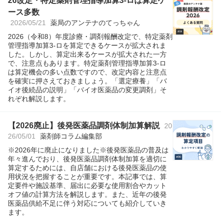
26改定・特定薬剤管理指導加算3-ロは算定ケ
ース多数
2026/05/21
薬局のアンテナのてっちゃん
2026（令和8）年度診療・調剤報酬改定で、特定薬剤
管理指導加算3-ロを算定できるケースが拡大されま
した。しかし、算定出来るケースが拡大された一方
で、注意点もあります。特定薬剤管理指導加算3-ロ
は算定機会の多い点数ですので、改定内容と注意点
を確実に押さえておきましょう。「選定療養」「バ
イオ後続品の説明」「バイオ医薬品の変更調剤」そ
れぞれ解説します。
【2026廃止】後発医薬品調剤体制加算解説
20
26/05/01
薬剤師コラム編集部
※2026年に廃止になりました※後発医薬品の普及は
年々進んでおり、後発医薬品調剤体制加算を適切に
算定するためには、自店舗における後発医薬品の使
用状況を把握することが重要です。本記事では、算
定要件や施設基準、届出に必要な使用割合やカット
オフ値の計算方法を解説します。また、近年の後発
医薬品供給不足に伴う対応についても紹介していき
ます。