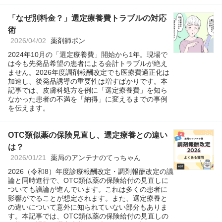
「なぜ別料金？」選定療養費トラブルの対応
術
2026/04/02
薬剤師ポン
2024年10月の「選定療養費」開始から1年。現場で
は今も先発品希望の患者による会計トラブルが絶え
ません。2026年度調剤報酬改定でも医療費適正化は
加速し、後発品誘導の重要性は増すばかりです。本
記事では、皮膚科処方を例に「選定療養費」を知ら
なかった患者の不満を「納得」に変えるまでの事例
を伝えます。
OTC類似薬の保険見直し、選定療養との違い
は？
2026/01/21
薬局のアンテナのてっちゃん
2026（令和8）年度診療報酬改定・調剤報酬改定の議
論と同時進行で、OTC類似薬の保険給付の見直しに
ついても議論が進んでいます。これは多くの患者に
影響がでることが想定されます。また、選定療養と
の違いについて意外に知られていない部分もありま
す。本記事では、OTC類似薬の保険給付の見直しの