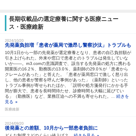
長期収載品の選定療養に関する医療ニュー
ス・医療維新
2024/10/20
先発薬負担増「患者が薬局で激昂し警察沙汰」トラブルも
10月1日から一部の先発薬が選定療養となり、患者の自己負担額が
引き上げられた。外来や窓口で患者とのトラブルは発生していな
いか――。m3.comの意識調査で、該当する先発薬の処方に携わる
開業医の16.2％、勤務医の13.0％、薬剤師の29.0％が「患者から
クレームがあった」と答えた。「患者が薬局窓口で激しく怒り出
し、他の患者が警察を呼んだ事例があった」（薬剤師）といった
トラブル事例が寄せられたほか、「説明や処方箋発行にかかる手
間が膨大で、患者を長時間待たせ、診療時間も大幅に延びてい
る」（勤務医）など、業務圧迫への不満も寄せられた。...
続きを
見る
医療維新
2024/09/20
後発薬との差額、10月から一部患者負担に
どんな制度？どのくらい値上げ？...
続きを見る