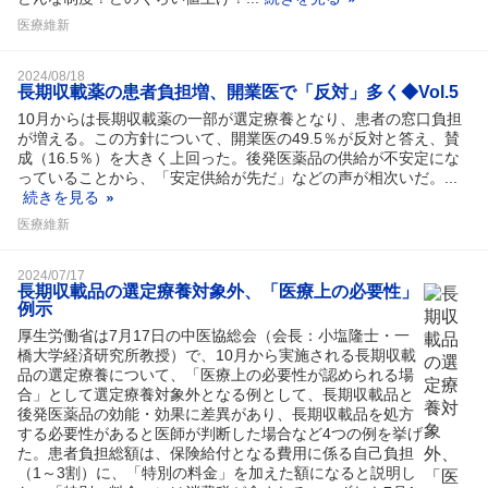
医療維新
2024/08/18
長期収載薬の患者負担増、開業医で「反対」多く◆Vol.5
10月からは長期収載薬の一部が選定療養となり、患者の窓口負担
が増える。この方針について、開業医の49.5％が反対と答え、賛
成（16.5％）を大きく上回った。後発医薬品の供給が不安定にな
っていることから、「安定供給が先だ」などの声が相次いだ。...
続きを見る
医療維新
2024/07/17
長期収載品の選定療養対象外、「医療上の必要性」
例示
厚生労働省は7月17日の中医協総会（会長：小塩隆士・一
橋大学経済研究所教授）で、10月から実施される長期収載
品の選定療養について、「医療上の必要性が認められる場
合」として選定療養対象外となる例として、長期収載品と
後発医薬品の効能・効果に差異があり、長期収載品を処方
する必要性があると医師が判断した場合など4つの例を挙げ
た。患者負担総額は、保険給付となる費用に係る自己負担
（1～3割）に、「特別の料金」を加えた額になると説明し