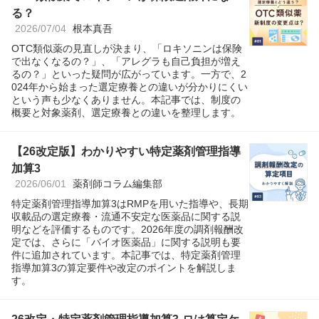
る？
2026/07/04
根本真吾
OTC類似薬の見直しが決まり、「ロキソニンは保険
で出なくなるの？」、「アレグラも自己負担が増え
るの？」といった疑問が広がっています。一方で、2
024年から始まった選定療養との違いが分かりにくい
という声も少なくありません。本記事では、制度の
概要と対象薬剤、選定療養との違いを整理します。
【26改定版】わかりやすい特定薬剤管理指導
加算3
2026/06/01
薬剤師コラム編集部
特定薬剤管理指導加算3はRMPを用いた指導や、長期
収載品の選定療養・流通不安定な医薬品に関する説
明などを評価するものです。2026年度の調剤報酬改
定では、さらに「バイオ医薬品」に関する説明も要
件に追加されています。本記事では、特定薬剤管理
指導加算3の算定要件や改定のポイントを解説しま
す。