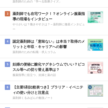
薬剤師のための「学べる医療クイズ」
薬剤師でも在宅ワーク！？オンライン服薬指
3
導の現場をインタビュー
やりがいは？働きやすさは？～薬剤師に徹底インタビュ
ー
認定薬剤師は「意味ない」は本当？取得のメ
4
リットと年収・キャリアへの影響
薬剤師のための転職・求人コラム
妊婦の便秘に酸化マグネシウムでいい？ピコ
5
スル等への切り替え基準は？
服薬指導に役立つ、妊婦と薬の話
【主要5剤比較表つき】プラリア・イベニテ
6
ィの使い分けと注意点
薬剤師くるみぱんの勉強ノート