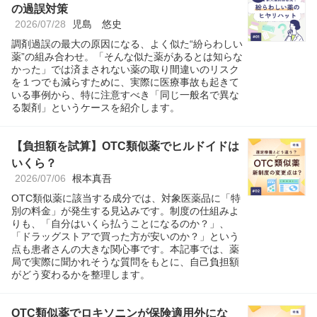
の過誤対策
2026/07/28
児島 悠史
調剤過誤の最大の原因になる、よく似た“紛らわしい
薬”の組み合わせ。「そんな似た薬があるとは知らな
かった」では済まされない薬の取り間違いのリスク
を１つでも減らすために、実際に医療事故も起きて
いる事例から、特に注意すべき「同じ一般名で異な
る製剤」というケースを紹介します。
【負担額を試算】OTC類似薬でヒルドイドは
いくら？
2026/07/06
根本真吾
OTC類似薬に該当する成分では、対象医薬品に「特
別の料金」が発生する見込みです。制度の仕組みよ
りも、「自分はいくら払うことになるのか？」、
「ドラッグストアで買った方が安いのか？」という
点も患者さんの大きな関心事です。本記事では、薬
局で実際に聞かれそうな質問をもとに、自己負担額
がどう変わるかを整理します。
OTC類似薬でロキソニンが保険適用外にな