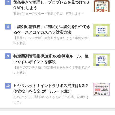
箇条書きで整理し、プロブレムを見つけてS
7
OAPにしよう
薬歴ビフォーアフター～薬歴の悩み、解決します～
「調剤応需義務」に補足が…調剤を拒否でき
8
るケースとは？カスハラ対応方法
【薬局のアンテナ版】算定要件を満たそう！事例でポイ
ント解説
特定薬剤管理指導加算3の併算定ルール、迷
9
いやすいポイントを解説
【薬局のアンテナ版】算定要件を満たそう！事例でポイ
ント解説
ヒヤリハット！イントラリポス混注はNG？
10
側管投与を安全に行うルート設計
3分でわかる！薬剤師ひゃくさんの「この薬、説明でき
る？」