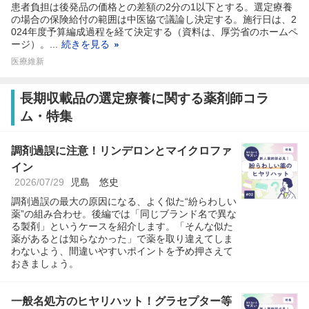
患者負担は後発品の価格との差額の2分の1以下とする。選定療養
の場合の保険給付の範囲は中医協で議論し決定する。施行日は、2
024年度予算編成過程を経て決定する（資料は、厚労省のホームペ
ージ）。...
続きを見る
医療維新
長期収載品の選定療養に関する薬剤師コラ
ム・特集
調剤過誤に注意！リンデロンとマイクロファ
イン
2026/07/29
児島 悠史
調剤過誤の最大の原因になる、よく似た“紛らわしい
薬”の組み合わせ。後編では「同じブランド名で異な
る製剤」というケースを紹介します。「そんな似た
薬があるとは知らなかった」で薬を取り違えてしま
わないよう、間違いやすいポイントを予め押さえて
おきましょう。
一般名処方のヒヤリハット！グラセプター等