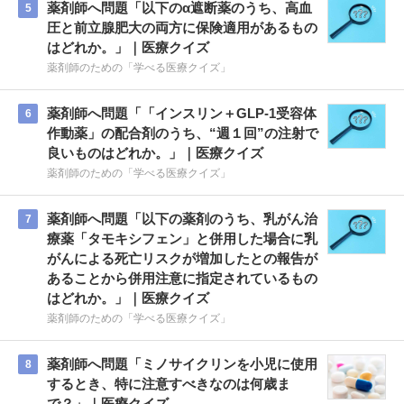
薬剤師へ問題「以下のα遮断薬のうち、高血
5
圧と前立腺肥大の両方に保険適用があるもの
はどれか。」｜医療クイズ
薬剤師のための「学べる医療クイズ」
薬剤師へ問題「「インスリン＋GLP-1受容体
6
作動薬」の配合剤のうち、“週１回”の注射で
良いものはどれか。」｜医療クイズ
薬剤師のための「学べる医療クイズ」
薬剤師へ問題「以下の薬剤のうち、乳がん治
7
療薬「タモキシフェン」と併用した場合に乳
がんによる死亡リスクが増加したとの報告が
あることから併用注意に指定されているもの
はどれか。」｜医療クイズ
薬剤師のための「学べる医療クイズ」
薬剤師へ問題「ミノサイクリンを小児に使用
8
するとき、特に注意すべきなのは何歳ま
で？」｜医療クイズ