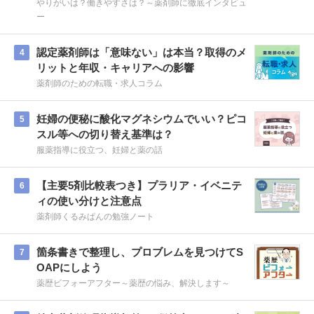
やりがいは？働きやすさは？～薬剤師に徹底インタビュ
ー
認定薬剤師は「意味ない」は本当？取得のメ
4
リットと年収・キャリアへの影響
薬剤師のための転職・求人コラム
妊婦の便秘に酸化マグネシウムでいい？ピコ
5
スル等への切り替え基準は？
服薬指導に役立つ、妊婦と薬の話
【主要5剤比較表つき】プラリア・イベニテ
6
ィの使い分けと注意点
薬剤師くるみぱんの勉強ノート
箇条書きで整理し、プロブレムを見つけてS
7
OAPにしよう
薬歴ビフォーアフター～薬歴の悩み、解決します～