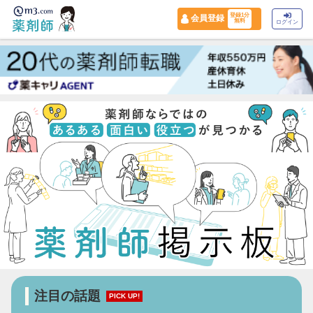
登録1分
会員登録
無料
ログイン
注目の話題
PICK UP!