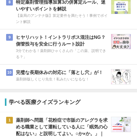
特定薬剤管理指導加算3の併算定ルール、迷
8
いやすいポイントを解説
【薬局のアンテナ版】算定要件を満たそう！事例でポイ
ント解説
ヒヤリハット！イントラリポス混注はNG？
9
側管投与を安全に行うルート設計
3分でわかる！薬剤師ひゃくさんの「この薬、説明でき
る？」
完璧な長期休みの対応に「落とし穴」が！
10
薬剤師版しくじり先生！私みたいになるな！
学べる医療クイズランキング
薬剤師へ問題「花粉症で市販のアレグラを求
1
める職業として運転している人に「眠気の心
配はない」と説明してよい。○か×か。」｜