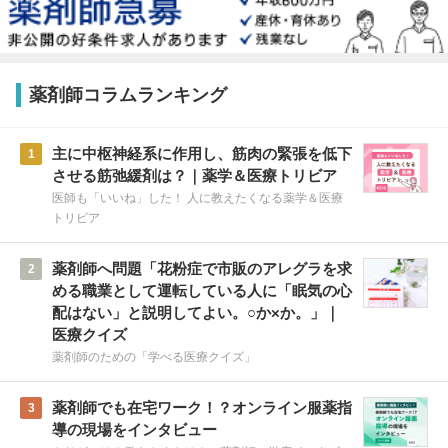
薬剤師コラムランキング
主に中枢神経系に作用し、筋肉の緊張を低下
1
させる筋弛緩剤は？｜薬学＆医療トリビア
医師も「いいね」した！ 人に教えたくなる薬学＆医療
トリビア
薬剤師へ問題「花粉症で市販のアレグラを求
2
める職業として運転している人に「眠気の心
配はない」と説明してよい。○か×か。」｜
医療クイズ
薬剤師のための「学べる医療クイズ」
薬剤師でも在宅ワーク！？オンライン服薬指
3
導の現場をインタビュー