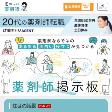
登録1分
会員登録
無料
ログイン
注目の話題
PICK UP!