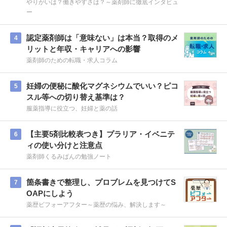
やりがいは？働きやすさは？～薬剤師に徹底インタビュ
ー
認定薬剤師は「意味ない」は本当？取得のメ
4
リットと年収・キャリアへの影響
薬剤師のための転職・求人コラム
妊婦の便秘に酸化マグネシウムでいい？ピコ
5
スル等への切り替え基準は？
服薬指導に役立つ、妊婦と薬の話
【主要5剤比較表つき】プラリア・イベニテ
6
ィの使い分けと注意点
薬剤師くるみぱんの勉強ノート
箇条書きで整理し、プロブレムを見つけてS
7
OAPにしよう
薬歴ビフォーアフター～薬歴の悩み、解決します～