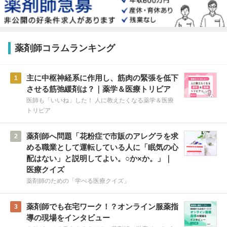
薬剤師コラムランキング
主に中枢神経系に作用し、筋肉の緊張を低下
1
させる筋弛緩剤は？｜薬学＆医療トリビア
医師も「いいね」した！ 人に教えたくなる薬学＆医療
トリビア
薬剤師へ問題「花粉症で市販のアレグラを求
2
める職業として運転している人に「眠気の心
配はない」と説明してよい。○か×か。」｜
医療クイズ
薬剤師のための「学べる医療クイズ」
薬剤師でも在宅ワーク！？オンライン服薬指
3
導の現場をインタビュー