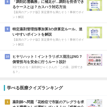
「調剤応需義務」に補足が…調剤を拒否でき
8
るケースとは？カスハラ対応方法
【薬局のアンテナ版】算定要件を満たそう！事例でポイ
ント解説
特定薬剤管理指導加算3の併算定ルール、迷
9
いやすいポイントを解説
【薬局のアンテナ版】算定要件を満たそう！事例でポイ
ント解説
ヒヤリハット！イントラリポス混注はNG？
10
側管投与を安全に行うルート設計
3分でわかる！薬剤師ひゃくさんの「この薬、説明でき
る？」
学べる医療クイズランキング
薬剤師へ問題「花粉症で市販のアレグラを求
1