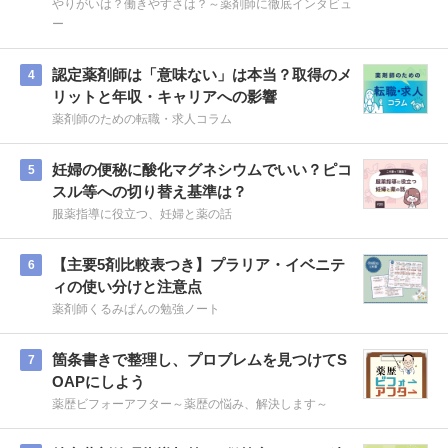
やりがいは？働きやすさは？～薬剤師に徹底インタビュ
ー
認定薬剤師は「意味ない」は本当？取得のメ
4
リットと年収・キャリアへの影響
薬剤師のための転職・求人コラム
妊婦の便秘に酸化マグネシウムでいい？ピコ
5
スル等への切り替え基準は？
服薬指導に役立つ、妊婦と薬の話
【主要5剤比較表つき】プラリア・イベニテ
6
ィの使い分けと注意点
薬剤師くるみぱんの勉強ノート
箇条書きで整理し、プロブレムを見つけてS
7
OAPにしよう
薬歴ビフォーアフター～薬歴の悩み、解決します～