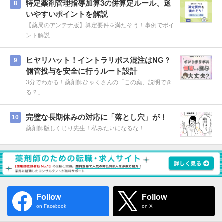
特定薬剤管理指導加算3の併算定ルール、迷
8
いやすいポイントを解説
【薬局のアンテナ版】算定要件を満たそう！事例でポイ
ント解説
ヒヤリハット！イントラリポス混注はNG？
9
側管投与を安全に行うルート設計
3分でわかる！薬剤師ひゃくさんの「この薬、説明でき
る？」
完璧な長期休みの対応に「落とし穴」が！
10
薬剤師版しくじり先生！私みたいになるな！
Follow
Follow
on Facebook
on X