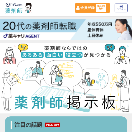
登録1分
会員登録
無料
ログイン
注目の話題
PICK UP!