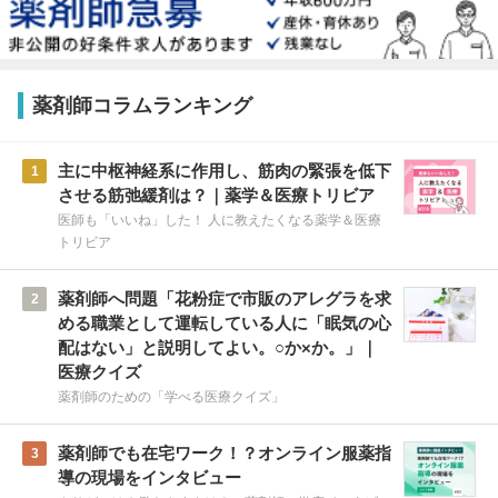
薬剤師コラムランキング
主に中枢神経系に作用し、筋肉の緊張を低下
1
させる筋弛緩剤は？｜薬学＆医療トリビア
医師も「いいね」した！ 人に教えたくなる薬学＆医療
トリビア
薬剤師へ問題「花粉症で市販のアレグラを求
2
める職業として運転している人に「眠気の心
配はない」と説明してよい。○か×か。」｜
医療クイズ
薬剤師のための「学べる医療クイズ」
薬剤師でも在宅ワーク！？オンライン服薬指
3
導の現場をインタビュー