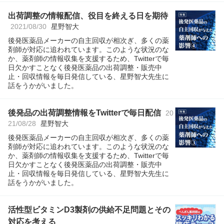
出荷調整の情報配信、役目を終える日を期待
2021/08/30
星野智大
後発医薬品メーカーの自主回収が相次ぎ、多くの薬
剤師が対応に追われています。このような状況のな
か、薬剤師の情報収集を支援するため、Twitterで毎
日欠かすことなく後発医薬品の出荷調整・販売中
止・回収情報を毎日発信している、星野智大先生に
話をうかがいました。
後発品の出荷調整情報をTwitterで毎日配信
20
21/08/28
星野智大
後発医薬品メーカーの自主回収が相次ぎ、多くの薬
剤師が対応に追われています。このような状況のな
か、薬剤師の情報収集を支援するため、Twitterで毎
日欠かすことなく後発医薬品の出荷調整・販売中
止・回収情報を毎日発信している、星野智大先生に
話をうかがいました。
活性型ビタミンD3製剤の供給不足問題とその
対応を考える