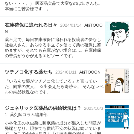
ない・・・。） 医薬品欠品で大変なのは卸さんも。
本当にご苦労様です…。
在庫確保に追われる日々
2024/01/14
AkiTOOO
N
薬不足で、毎日在庫確保に追われる投稿者の夢なし
社会人さん。あらゆる手立てを使って薬の確保に努
めますが、それでも在庫がない場合は…。在庫確保
の苦労がうかがえるエピソードです。
ツチノコ化する薬たち
2024/01/11
AkiTOOON
「いろんな薬がツチノコ化している」と言ってい
た、同業の友人。 ☆出会えたら奇跡☆。 そんなレベ
ルの納品状況なのです。
ジェネリック医薬品の供給状況は？
2023/10/3
1
薬剤師コラム編集部
小林化工の水虫薬に睡眠薬の成分が混入した問題が
発端となり、現在でも供給不安の状況は続いていま
す。そこで今回は長引く「供給不安の原因」と「安