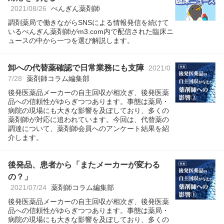
2021/08/26
ぺんぎん薬剤師
調剤薬局で働きながらSNSによる情報発信を続けて
いるぺんぎん薬剤師がm3.com内で配信された臨床ニ
ュースの中から一つを選び解説します。
卸への代替薬確認で日常業務にも支障
2021/0
7/28
薬剤師コラム編集部
後発医薬品メーカーの自主回収が相次ぎ、後発医薬
品への信頼性がゆらぎつつあります。事態は薬局・
病院の現場にも大きな影響を及ぼしており、多くの
薬剤師が対応に追われています。今回は、代替薬の
調達について、薬剤師会員へのアンケート結果を紹
介します。
後発品、患者から「またメーカーが変わる
の？」
2021/07/24
薬剤師コラム編集部
後発医薬品メーカーの自主回収が相次ぎ、後発医薬
品への信頼性がゆらぎつつあります。事態は薬局・
病院の現場にも大きな影響を及ぼしており、多くの