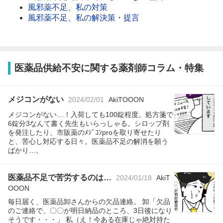
風邪薬不足、私の対策
風邪薬不足、私の解決策・提言
医薬品供給不安に関する薬剤師コラム・特集
メジコンがない
2024/02/01
AkiTOOON
メジコンがない…！入荷しても100錠程度。処方箋で
6錠分3なんて書く先生もいらっしゃる。シロップ剤
を発注したり、市販薬のﾒｼﾞｺﾝproを取り寄せたり
と、苦心し対応する日々。医薬品不足の解消を願う
ばかり…。
医薬品不足で苦労するのは…
2024/01/18
AkiT
OOON
毎日届く、医薬品卸さんからの欠品連絡。 卸「欠品
のご連絡で、〇〇が明日納品のところ、3日後になり
そうです・・・」 私（え！今ある在庫じゃ絶対持た