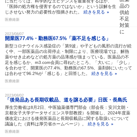
に当たっては、科学的なエビデンスを最重視するほか、
「医師の処方権を侵害するのではないか」という誤解を生
じさせない努力の必要性が指摘された。
続きを見る
医療維新
2023/08/07
開業医77.4%・勤務医67.5%「薬不足を感じる」
新型コロナウイルス感染症の「第9波」や子どもの風邪の流行が続
く中、一部医薬品の出荷停止・制限により、医療現場では、解熱
薬やせき止めなどの処方薬の品薄感が強まっている。医薬品の不
足を感じるか、m3.com会員に尋ねたところ、「大いに」「少し」
を合わせて、開業医の77.4%、勤務医の67.5%、薬剤師にいたって
は合わせて96.2%が「感じる」と回答した。
続きを見る
医療維新
2023/08/02
「後発品ある長期収載品、道を譲る必要」日医・長島氏
厚生労働省は8月2日、中医協薬価専門部会（部会長：安川文朗・
京都女子大学データサイエンス学部教授）を開催し、2024年度薬
価改定における後発医薬品と長期収載品に関する取扱いについて
議論した（資料は厚労省ホームページ）。
続きを見る
医療維新