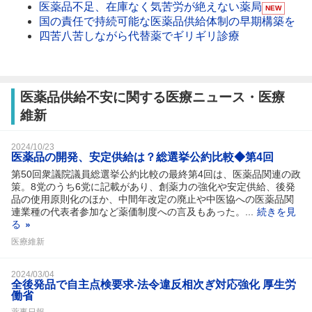
医薬品不足、在庫なく気苦労が絶えない薬局
NEW
国の責任で持続可能な医薬品供給体制の早期構築を
四苦八苦しながら代替薬でギリギリ診療
医薬品供給不安に関する医療ニュース・医療
維新
2024/10/23
医薬品の開発、安定供給は？総選挙公約比較◆第4回
第50回衆議院議員総選挙公約比較の最終第4回は、医薬品関連の政
策。8党のうち6党に記載があり、創薬力の強化や安定供給、後発
品の使用原則化のほか、中間年改定の廃止や中医協への医薬品関
連業種の代表者参加など薬価制度への言及もあった。...
続きを見
る
医療維新
2024/03/04
全後発品で自主点検要求‐法令違反相次ぎ対応強化 厚生労
働省
薬事日報