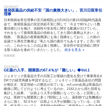
2023/03/27
後発医薬品の供給不安「国の責務大きい」、宮川日医常任
理事
日本医師会常任理事の宮川政昭氏は3月26日の第153回臨時代議員
会で、後発医薬品の安定供給不安に関して「今まで80％という数
量目標だけを掲げ、信頼性や安全性に関する配慮が欠けていた。
それをもって後発医薬品の供給をしてきた国の責務は大きい」と
指摘。「医薬品の産業振興課にも強く指摘をしており、この前の
会議でも厚生労働省は『私たち国の責任でもあります』と言い切
った。これからもこの点は強く指摘し、安全性や安定供給に関す
る取り組みを進めていきたい」とした。
続きを見る
医療維新
2022/06/03
GE薬の入手、開業医の67.4％が「難しい」◆Vol.1
ジェネリック医薬品大手の日医工が業績の悪化を受けて事業再生A
DRでの経営再建を申請するなど、ジェネリック医薬品会社の問題
が相次ぎ、安定供給への懸念が出ている。m3.com会員は医薬品の
確保に関してどのように考えているのか。2182人から得た回答を
集計した結果、「以前より入手が困難になっている」と回答した
のは、医師でも開業医に多く7割弱に上った。薬剤師では危機感が
さらに強く、82.6％が「以前より入手が困難になっている」と回
答。処方薬についても、薬剤師の約8割が「後発薬から一部を先発