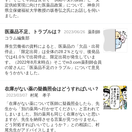
定供給実現に向けた医薬品政策」について、神奈川
県立保健福祉大学教授の坂巻弘之氏にお話しを伺い
ました。
医薬品不足、トラブルは？
2023/06/26
薬剤師
コラム編集部
厚生労働省の資料によると、医薬品の「欠品・出荷
停止」「限定出荷」は全体の28.2％となり、後発品
では41.0％で出荷停止、限定出荷が発生していま
す。（2022年8月末時点）そこでm3.com薬剤師会員
の皆さんに「医薬品不足のトラブル」について意見
をうかがいました。
在庫がない薬の疑義照会はどうすればいい？
2023/03/07
村尾 孝子
「在庫がない薬について医師に疑義照会したら、先
生から「別の薬局へ行かせてください」と言われて
しまいました。別の薬局も同じく在庫がないと思い
ますが、先生を納得させる言葉が見つかりません。
どう対処すればいいでしょうか？」との相談に、村
尾先生がアドバイスします。