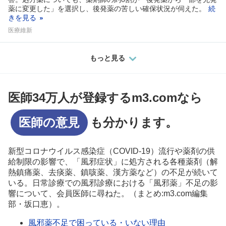
薬に変更した」を選択し、後発薬の苦しい確保状況が伺えた。
続
きを見る
医療維新
もっと見る
医師34万人が登録するm3.comなら
医師の意見
も分かります。
新型コロナウイルス感染症（COVID-19）流行や薬剤の供
給制限の影響で、「風邪症状」に処方される各種薬剤（解
熱鎮痛薬、去痰薬、鎮咳薬、漢方薬など）の不足が続いて
いる。日常診療での風邪診療における「風邪薬」不足の影
響について、会員医師に尋ねた。（まとめ:m3.com編集
部・坂口恵）。
風邪薬不足で困っている・いない理由