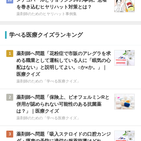
を巻き込むヒヤリハット対策とは？
薬剤師のためのヒヤリハット事例集
学べる医療クイズランキング
薬剤師へ問題「花粉症で市販のアレグラを求
1
める職業として運転している人に「眠気の心
配はない」と説明してよい。○か×か。」｜
医療クイズ
薬剤師のための「学べる医療クイズ」
薬剤師へ問題「保険上、ビオフェルミンRと
2
併用が認められない可能性のある抗菌薬
は？」｜医療クイズ
薬剤師のための「学べる医療クイズ」
薬剤師へ問題「吸入ステロイドの口腔カンジ
3
ダ・嗄声の予防に適切な服薬指導はどれ