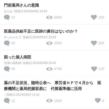
門前薬局さんの意識
ならお
投稿日:2024/04/02 14:45
22
103
5560
医薬品供給不足に医師の責任はないのか？
やっちゃんて
投稿日:2024/03/15 22:03
32
265
4350
困った個人病院
辺境の薬剤師
投稿日:2024/03/08 16:43
30
110
4799
薬の不足状況、随時公表へ 厚労省ＨＰで４月から 医
療機関と薬局把握容易に 代替薬準備に活用
-
投稿日:2024/03/25 14:32
12
0
1559