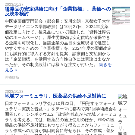
2023/10/27
後発品の安定供給に向け「企業指標」、薬価への
反映を検討
中医協薬価専門部会（部会長：安川文朗・京都女子大学
データサイエンス学部教授）は10月27日、2024年度薬
価改定に向けて、後発品について議論した（資料は厚労
省のホームページ）。厚生労働省は安定供給が確保でき
る企業を可視化し、当該企業の品目を医療現場で選定し
やすくするための「企業指標」を、2024年度の薬価改定
にも試行的に導入する方針を提案、診療側と支払側から
は「企業指標」を活用する方向性自体には異論は出なか
ったが、その制度設計には様々な注文が付いた。
続きを
見る
医療維新
2023/10/23
地域フォーミュラリ、医薬品の供給不足対策に
日本フォーミュラリ学会は10月22日、「飛翔するフォーミ
ュラリ～実践と普及～」をテーマに都内で第2回学術総会を
開催した。シンポジウム2「政策的観点から地域フォーミュ
ラリを考える」では、医薬品の適正使用のほか、昨今の医
薬品の供給不足対策にもつながり得ることからフォーミュ
ラリ作成への期待が異口同音に寄せられ、その作成・普及