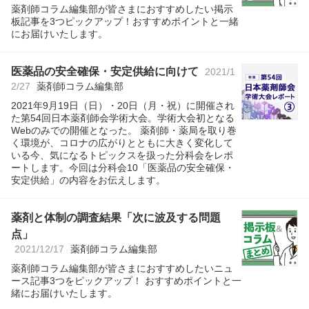
薬剤師コラム編集部が皆さまにおすすめしたい掲示
板記事を3つピックアップ！おすすめポイントと一緒
にお届けいたします。
医薬品の安全確保・安定供給に向けて
2021/1
2/27
薬剤師コラム編集部
2021年9月19日（日）・20日（月・祝）に開催され
た第54回日本薬剤師会学術大会。学術大会初となる
Webのみでの開催となった。 薬剤師・薬局を取り巻
く環境が、コロナの広がりとともに大きく変化して
いる今、気になるトピックスを扱った分科会をレポ
ートします。今回は分科会10「医薬品の安全確保・
安定供給」の内容をお伝えします。
薬剤と体制の調査結果「次に波及する問題
点」
2021/12/17
薬剤師コラム編集部
薬剤師コラム編集部が皆さまにおすすめしたいニュ
ース記事3つをピックアップ！ おすすめポイントと一
緒にお届けいたします。