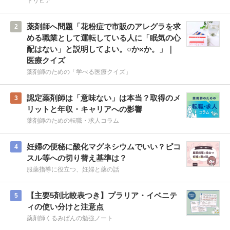
トリビア
薬剤師へ問題「花粉症で市販のアレグラを求
2
める職業として運転している人に「眠気の心
配はない」と説明してよい。○か×か。」｜
医療クイズ
薬剤師のための「学べる医療クイズ」
認定薬剤師は「意味ない」は本当？取得のメ
3
リットと年収・キャリアへの影響
薬剤師のための転職・求人コラム
妊婦の便秘に酸化マグネシウムでいい？ピコ
4
スル等への切り替え基準は？
服薬指導に役立つ、妊婦と薬の話
【主要5剤比較表つき】プラリア・イベニテ
5
ィの使い分けと注意点
薬剤師くるみぱんの勉強ノート