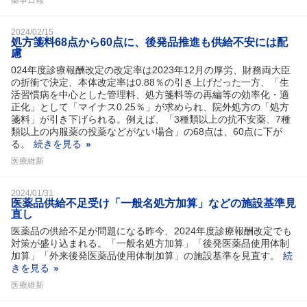
2024/02/15
処方箋料68点から60点に、後発品推進も供給不安には配
慮
024年度診療報酬改定の改定率は2023年12月の厚労、財務両大臣
の折衝で決定、本体改定率は0.88％の引き上げだった一方、「生
活習慣病を中心とした管理料、処方箋料等の再編等の効率化・適
正化」として「マイナス0.25％」が求められ、院外処方の「処方
箋料」が引き下げられる。例えば、「3種類以上の抗不安薬、7種
類以上の内服薬の投薬などがない場合」の68点は、60点に下が
る。
続きを見る
医療維新
2024/01/31
医薬品供給不足受け「一般名処方加算」などの施設基準見
直し
医薬品の供給不足が問題になる昨今、2024年度診療報酬改定でも
対策が盛り込まれる。「一般名処方加算」「後発医薬品使用体制
加算」「外来後発医薬品使用体制加算」の施設基準を見直す。
続
きを見る
医療維新