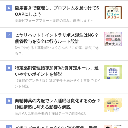
箇条書きで整理し、プロブレムを見つけてS
6
OAPにしよう
薬歴ビフォーアフター～薬歴の悩み、解決します～
ヒヤリハット！イントラリポス混注はNG？
7
側管投与を安全に行うルート設計
3分でわかる！薬剤師ひゃくさんの「この薬、説明でき
る？」
特定薬剤管理指導加算3の併算定ルール、迷
8
いやすいポイントを解説
【薬局のアンテナ版】算定要件を満たそう！事例でポイ
ント解説
向精神薬の内服でレム睡眠は変化するのか？
9
睡眠構築に与える影響を解説
m3TV人気動画を要約！注目テーマの医師解説
メチコバールとリョウシンJVの事例。患者
10