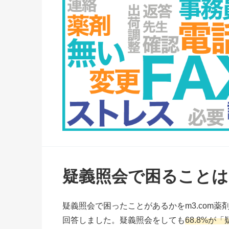
疑義照会で困ることは
疑義照会で困ったことがあるかをm3.com薬剤
回答しました。疑義照会をしても
68.8%が