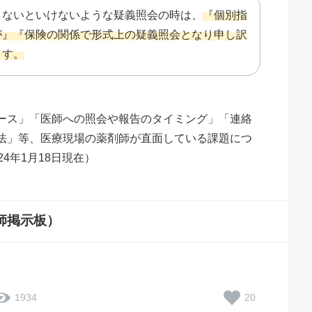
しないといけないような疑義照会の時は、
『個別指
が』『保険の関係で形式上の疑義照会となり申し訳
ます。
ース」「医師への照会や報告のタイミング」「連絡
法」等、医療現場の薬剤師が直面している課題につ
4年1月18日現在）
師掲示板）
20
1934