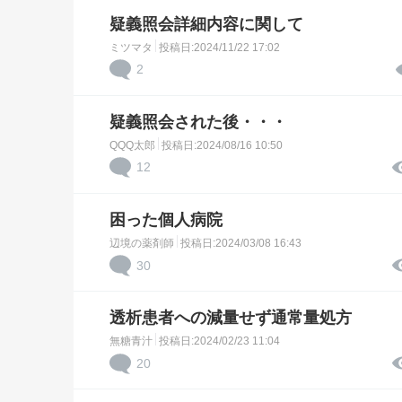
疑義照会詳細内容に関して
ミツマタ
投稿日:2024/11/22 17:02
2
疑義照会された後・・・
QQQ太郎
投稿日:2024/08/16 10:50
12
困った個人病院
辺境の薬剤師
投稿日:2024/03/08 16:43
30
透析患者への減量せず通常量処方
無糖青汁
投稿日:2024/02/23 11:04
20