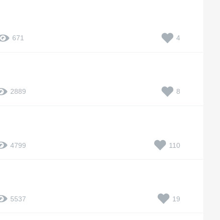
4
671
8
2889
110
4799
19
5537