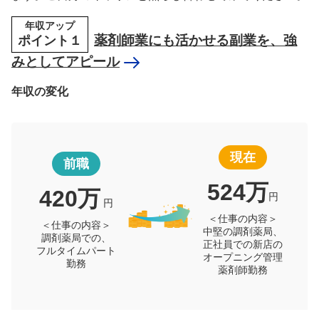
年収アップ
ポイント１
薬剤師業にも活かせる副業を、強
みとしてアピール
年収の変化
現在
前職
524万
420万
円
円
＜仕事の内容＞
＜仕事の内容＞
中堅の調剤薬局、
調剤薬局での、
正社員での新店の
フルタイムパート
オープニング管理
勤務
薬剤師勤務