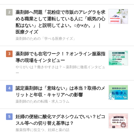
薬剤師へ問題「花粉症で市販のアレグラを求
2
める職業として運転している人に「眠気の心
配はない」と説明してよい。○か×か。」｜
医療クイズ
薬剤師のための「学べる医療クイズ」
薬剤師でも在宅ワーク！？オンライン服薬指
3
導の現場をインタビュー
やりがいは？働きやすさは？～薬剤師に徹底インタビュ
ー
認定薬剤師は「意味ない」は本当？取得のメ
4
リットと年収・キャリアへの影響
薬剤師のための転職・求人コラム
妊婦の便秘に酸化マグネシウムでいい？ピコ
5
スル等への切り替え基準は？
服薬指導に役立つ、妊婦と薬の話