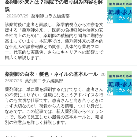
薬剤師外来とは？病院での取り組み内容を解
説
2026/07/29
薬剤師コラム編集部
診察前後に患者と面談し、薬学的視点から治療を支
援する「薬剤師外来」。医師の負担軽減や治療の安
全性向上のために、薬剤師の積極的な関与に期待が
高まっています。本記事では、薬剤師外来の基本的
な仕組みや診療報酬との関係、具体的な業務フロ
ー、代表的な実践例、さらにキャリアへの影響まで
幅広く解説します。
薬剤師の白衣・髪色・ネイルの基本ルール
20
26/07/26
薬剤師コラム編集部
薬剤師は、単に薬を調剤するだけでなく、患者さん
の不安によりそい、健康になるようアドバイスを行
うのも大切な仕事です。患者さんと向き合うときに
まず大切なのが、視覚から入る情報、つまり身だし
なみです。この記事では、新人薬剤師からベテラン
まで、改めて見直したい服装の基本ルールと、職場
別の注意点を詳しく解説します。