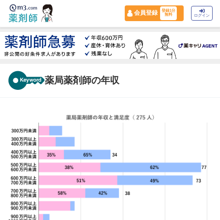
登録1分
会員登録
無料
ログイン
薬局薬剤師の年収