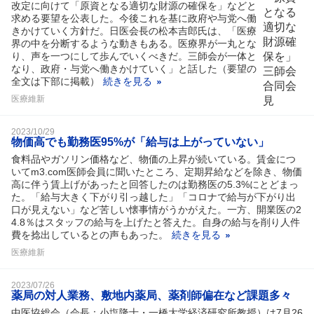
改定に向けて「原資となる適切な財源の確保を」などと
求める要望を公表した。今後これを基に政府や与党へ働
きかけていく方針だ。日医会長の松本吉郎氏は、「医療
界の中を分断するような動きもある。医療界が一丸とな
り、声を一つにして歩んでいくべきだ。三師会が一体と
なり、政府・与党へ働きかけていく」と話した（要望の
全文は下部に掲載）
続きを見る
医療維新
2023/10/29
物価高でも勤務医95%が「給与は上がっていない」
食料品やガソリン価格など、物価の上昇が続いている。賃金につ
いてm3.com医師会員に聞いたところ、定期昇給などを除き、物価
高に伴う賃上げがあったと回答したのは勤務医の5.3%にとどまっ
た。「給与大きく下がり引っ越した」「コロナで給与が下がり出
口が見えない」など苦しい懐事情がうかがえた。一方、開業医の2
4.8％はスタッフの給与を上げたと答えた。自身の給与を削り人件
費を捻出しているとの声もあった。
続きを見る
医療維新
2023/07/26
薬局の対人業務、敷地内薬局、薬剤師偏在など課題多々
中医協総会（会長：小塩隆士・一橋大学経済研究所教授）は7月26