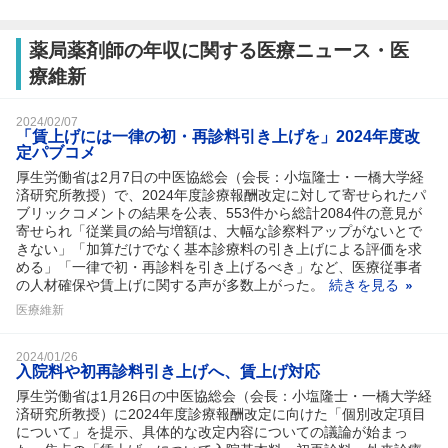
薬局薬剤師の年収に関する医療ニュース・医
療維新
2024/02/07
「賃上げには一律の初・再診料引き上げを」2024年度改
定パブコメ
厚生労働省は2月7日の中医協総会（会長：小塩隆士・一橋大学経
済研究所教授）で、2024年度診療報酬改定に対して寄せられたパ
ブリックコメントの結果を公表、553件から総計2084件の意見が
寄せられ「従業員の給与増額は、大幅な診察料アップがないとで
きない」「加算だけでなく基本診療料の引き上げによる評価を求
める」「一律で初・再診料を引き上げるべき」など、医療従事者
の人材確保や賃上げに関する声が多数上がった。
続きを見る
医療維新
2024/01/26
入院料や初再診料引き上げへ、賃上げ対応
厚生労働省は1月26日の中医協総会（会長：小塩隆士・一橋大学経
済研究所教授）に2024年度診療報酬改定に向けた「個別改定項目
について」を提示、具体的な改定内容についての議論が始まっ