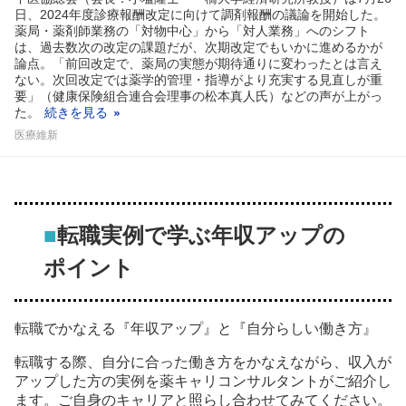
日、2024年度診療報酬改定に向けて調剤報酬の議論を開始した。
薬局・薬剤師業務の「対物中心」から「対人業務」へのシフト
は、過去数次の改定の課題だが、次期改定でもいかに進めるかが
論点。「前回改定で、薬局の実態が期待通りに変わったとは言え
ない。次回改定では薬学的管理・指導がより充実する見直しが重
要」（健康保険組合連合会理事の松本真人氏）などの声が上がっ
た。
続きを見る
医療維新
■
転職実例で学ぶ年収アップの
ポイント
転職でかなえる『年収アップ』と『自分らしい働き方』
転職する際、自分に合った働き方をかなえながら、収入が
アップした方の実例を薬キャリコンサルタントがご紹介し
ます。ご自身のキャリアと照らし合わせてみてください。