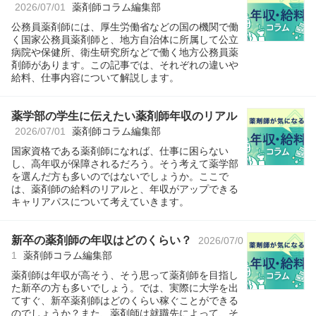
2026/07/01
薬剤師コラム編集部
公務員薬剤師には、厚生労働省などの国の機関で働
く国家公務員薬剤師と、地方自治体に所属して公立
病院や保健所、衛生研究所などで働く地方公務員薬
剤師があります。この記事では、それぞれの違いや
給料、仕事内容について解説します。
薬学部の学生に伝えたい薬剤師年収のリアル
2026/07/01
薬剤師コラム編集部
国家資格である薬剤師になれば、仕事に困らない
し、高年収が保障されるだろう。そう考えて薬学部
を選んだ方も多いのではないでしょうか。ここで
は、薬剤師の給料のリアルと、年収がアップできる
キャリアパスについて考えていきます。
新卒の薬剤師の年収はどのくらい？
2026/07/0
1
薬剤師コラム編集部
薬剤師は年収が高そう、そう思って薬剤師を目指し
た新卒の方も多いでしょう。では、実際に大学を出
てすぐ、新卒薬剤師はどのくらい稼ぐことができる
のでしょうか？また、薬剤師は就職先によって、そ