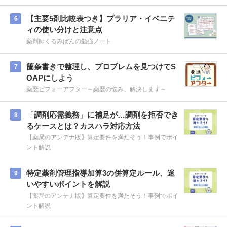
【主要5剤比較表つき】プラリア・イベニテ
6
ィの使い分けと注意点
薬剤師くるみぱんの勉強ノート
箇条書きで整理し、プロブレムを見つけてS
7
OAPにしよう
薬歴ビフォーアフター～薬歴の悩み、解決します～
「調剤応需義務」に補足が…調剤を拒否でき
8
るケースとは？カスハラ対応方法
【薬局のアンテナ版】算定要件を満たそう！事例でポイ
ント解説
特定薬剤管理指導加算3の併算定ルール、迷
9
いやすいポイントを解説
【薬局のアンテナ版】算定要件を満たそう！事例でポイ
ント解説