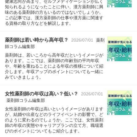
健康志向が高まり、セルフメディケーションが広く
知られるようになったことに伴い、漢方薬剤師に興
味のある薬剤師の方もいるのではないでしょうか。
この記事では、漢方薬剤師の仕事や漢方薬に関連す
る資格の取り方などを解説します。
薬剤師は若い時から高年収？
2026/07/01
薬剤
師コラム編集部
薬剤師は、若いころから高年収だというイメージが
あります。ここでは、薬剤師の年齢別の平均年収
や、年齢を重ねることによる年収の推移について紹
介します。年収アップのポイントについても一緒に
みていきましょう。
女性薬剤師の年収は高い？低い？
2026/07/01
薬剤師コラム編集部
女性薬剤師の年収は高いというイメージがあります
が、結婚や出産などのライフイベントの影響で、ど
のように変わるのでしょうか。ここでは、女性薬剤
師の年収の実態やキャリアプランの立て方、職場選
びのポイントについてもご紹介します。