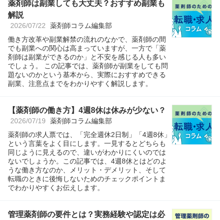
薬剤師は副業しても大丈夫？おすすめ副業も
解説
2026/07/22
薬剤師コラム編集部
働き方改革や副業解禁の流れのなかで、薬剤師の間
でも副業への関心は高まっていますが、一方で「薬
剤師は副業ができるのか」と不安を感じる人も多い
でしょう。 この記事では、薬剤師が副業をしても問
題ないのかという基本から、実際におすすめできる
副業、注意点までをわかりやすく解説します。
【薬剤師の働き方】4週8休は休みが少ない？
2026/07/19
薬剤師コラム編集部
薬剤師の求人票では、「完全週休2日制」「4週8休」
という言葉をよく目にします。一見するとどちらも
同じように見えるので、違いがわかりにくいのでは
ないでしょうか。この記事では、4週8休とはどのよ
うな働き方なのか、メリット・デメリット、そして
転職のときに後悔しないためのチェックポイントま
でわかりやすくお伝えします。
管理薬剤師の要件とは？実務経験や認定は必