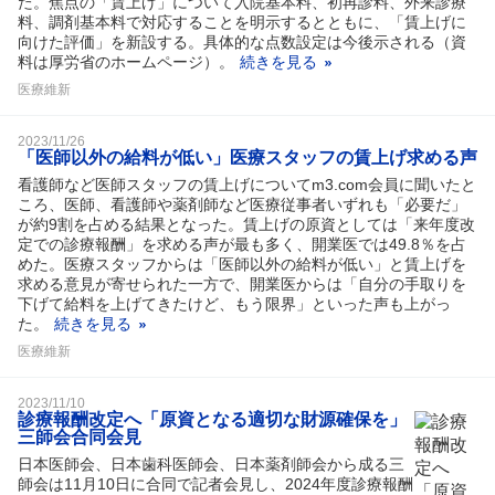
た。焦点の「賃上げ」について入院基本料、初再診料、外来診療
料、調剤基本料で対応することを明示するとともに、「賃上げに
向けた評価」を新設する。具体的な点数設定は今後示される（資
料は厚労省のホームページ）。
続きを見る
医療維新
2023/11/26
「医師以外の給料が低い」医療スタッフの賃上げ求める声
看護師など医師スタッフの賃上げについてm3.com会員に聞いたと
ころ、医師、看護師や薬剤師など医療従事者いずれも「必要だ」
が約9割を占める結果となった。賃上げの原資としては「来年度改
定での診療報酬」を求める声が最も多く、開業医では49.8％を占
めた。医療スタッフからは「医師以外の給料が低い」と賃上げを
求める意見が寄せられた一方で、開業医からは「自分の手取りを
下げて給料を上げてきたけど、もう限界」といった声も上がっ
た。
続きを見る
医療維新
2023/11/10
診療報酬改定へ「原資となる適切な財源確保を」
三師会合同会見
日本医師会、日本歯科医師会、日本薬剤師会から成る三
師会は11月10日に合同で記者会見し、2024年度診療報酬