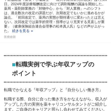
日、2024年度診療報酬改定に向けて調剤報酬の議論を開始した。
薬局・薬剤師業務の「対物中心」から「対人業務」へのシフト
は、過去数次の改定の課題だが、次期改定でもいかに進めるかが
論点。「前回改定で、薬局の実態が期待通りに変わったとは言え
ない。次回改定では薬学的管理・指導がより充実する見直しが重
要」（健康保険組合連合会理事の松本真人氏）などの声が上がっ
た。
続きを見る
医療維新
■
転職実例で学ぶ年収アップの
ポイント
転職でかなえる『年収アップ』と『自分らしい働き方』
転職する際、自分に合った働き方をかなえながら、収入が
アップした方の実例を薬キャリコンサルタントがご紹介し
ます。ご自身のキャリアと照らし合わせてみてください。