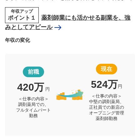
年収アップ
ポイント１
薬剤師業にも活かせる副業を、強
みとしてアピール
年収の変化
現在
前職
524万
420万
円
円
＜仕事の内容＞
＜仕事の内容＞
中堅の調剤薬局、
調剤薬局での、
正社員での新店の
フルタイムパート
オープニング管理
勤務
薬剤師勤務