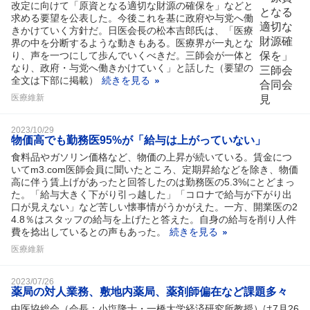
改定に向けて「原資となる適切な財源の確保を」などと
求める要望を公表した。今後これを基に政府や与党へ働
きかけていく方針だ。日医会長の松本吉郎氏は、「医療
界の中を分断するような動きもある。医療界が一丸とな
り、声を一つにして歩んでいくべきだ。三師会が一体と
なり、政府・与党へ働きかけていく」と話した（要望の
全文は下部に掲載）
続きを見る
医療維新
2023/10/29
物価高でも勤務医95%が「給与は上がっていない」
食料品やガソリン価格など、物価の上昇が続いている。賃金につ
いてm3.com医師会員に聞いたところ、定期昇給などを除き、物価
高に伴う賃上げがあったと回答したのは勤務医の5.3%にとどまっ
た。「給与大きく下がり引っ越した」「コロナで給与が下がり出
口が見えない」など苦しい懐事情がうかがえた。一方、開業医の2
4.8％はスタッフの給与を上げたと答えた。自身の給与を削り人件
費を捻出しているとの声もあった。
続きを見る
医療維新
2023/07/26
薬局の対人業務、敷地内薬局、薬剤師偏在など課題多々
中医協総会（会長：小塩隆士・一橋大学経済研究所教授）は7月26