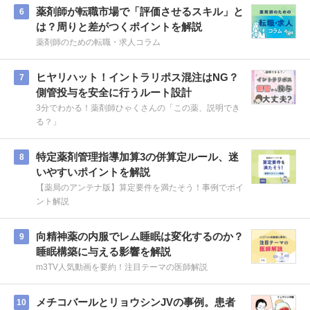
薬剤師が転職市場で「評価させるスキル」と
6
は？周りと差がつくポイントを解説
薬剤師のための転職・求人コラム
ヒヤリハット！イントラリポス混注はNG？
7
側管投与を安全に行うルート設計
3分でわかる！薬剤師ひゃくさんの「この薬、説明でき
る？」
特定薬剤管理指導加算3の併算定ルール、迷
8
いやすいポイントを解説
【薬局のアンテナ版】算定要件を満たそう！事例でポイ
ント解説
向精神薬の内服でレム睡眠は変化するのか？
9
睡眠構築に与える影響を解説
m3TV人気動画を要約！注目テーマの医師解説
メチコバールとリョウシンJVの事例。患者
10