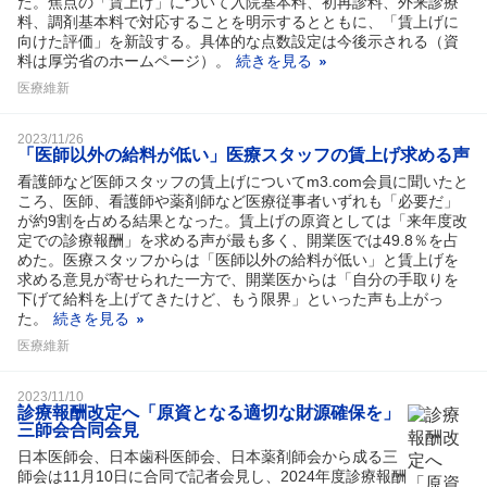
た。焦点の「賃上げ」について入院基本料、初再診料、外来診療
料、調剤基本料で対応することを明示するとともに、「賃上げに
向けた評価」を新設する。具体的な点数設定は今後示される（資
料は厚労省のホームページ）。
続きを見る
医療維新
2023/11/26
「医師以外の給料が低い」医療スタッフの賃上げ求める声
看護師など医師スタッフの賃上げについてm3.com会員に聞いたと
ころ、医師、看護師や薬剤師など医療従事者いずれも「必要だ」
が約9割を占める結果となった。賃上げの原資としては「来年度改
定での診療報酬」を求める声が最も多く、開業医では49.8％を占
めた。医療スタッフからは「医師以外の給料が低い」と賃上げを
求める意見が寄せられた一方で、開業医からは「自分の手取りを
下げて給料を上げてきたけど、もう限界」といった声も上がっ
た。
続きを見る
医療維新
2023/11/10
診療報酬改定へ「原資となる適切な財源確保を」
三師会合同会見
日本医師会、日本歯科医師会、日本薬剤師会から成る三
師会は11月10日に合同で記者会見し、2024年度診療報酬