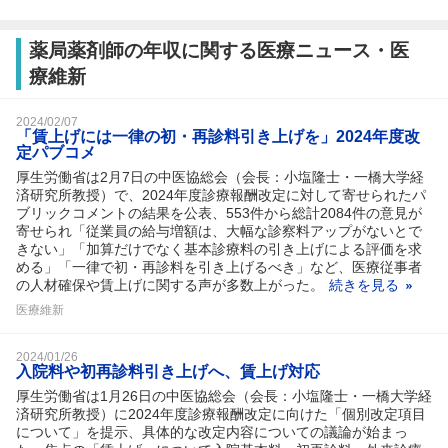
薬局薬剤師の年収に関する医療ニュース・医
療維新
2024/02/07
「賃上げには一律の初・再診料引き上げを」2024年度改
定パブコメ
厚生労働省は2月7日の中医協総会（会長：小塩隆士・一橋大学経
済研究所教授）で、2024年度診療報酬改定に対して寄せられたパ
ブリックコメントの結果を公表、553件から総計2084件の意見が
寄せられ「従業員の給与増額は、大幅な診察料アップがないとで
きない」「加算だけでなく基本診療料の引き上げによる評価を求
める」「一律で初・再診料を引き上げるべき」など、医療従事者
の人材確保や賃上げに関する声が多数上がった。
続きを見る
医療維新
2024/01/26
入院料や初再診料引き上げへ、賃上げ対応
厚生労働省は1月26日の中医協総会（会長：小塩隆士・一橋大学経
済研究所教授）に2024年度診療報酬改定に向けた「個別改定項目
について」を提示、具体的な改定内容についての議論が始まっ