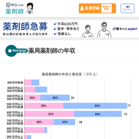
登録1分
会員登録
無料
ログイン
薬局薬剤師の年収