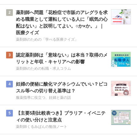
薬剤師へ問題「花粉症で市販のアレグラを求
2
める職業として運転している人に「眠気の心
配はない」と説明してよい。○か×か。」｜
医療クイズ
薬剤師のための「学べる医療クイズ」
認定薬剤師は「意味ない」は本当？取得のメ
3
リットと年収・キャリアへの影響
薬剤師のための転職・求人コラム
妊婦の便秘に酸化マグネシウムでいい？ピコ
4
スル等への切り替え基準は？
服薬指導に役立つ、妊婦と薬の話
【主要5剤比較表つき】プラリア・イベニテ
5
ィの使い分けと注意点
薬剤師くるみぱんの勉強ノート