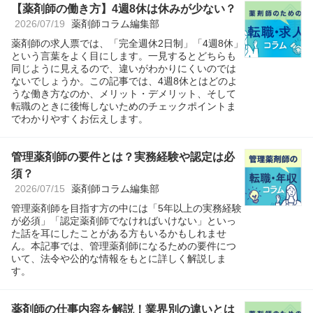
【薬剤師の働き方】4週8休は休みが少ない？
2026/07/19
薬剤師コラム編集部
薬剤師の求人票では、「完全週休2日制」「4週8休」
という言葉をよく目にします。一見するとどちらも
同じように見えるので、違いがわかりにくいのでは
ないでしょうか。この記事では、4週8休とはどのよ
うな働き方なのか、メリット・デメリット、そして
転職のときに後悔しないためのチェックポイントま
でわかりやすくお伝えします。
管理薬剤師の要件とは？実務経験や認定は必
須？
2026/07/15
薬剤師コラム編集部
管理薬剤師を目指す方の中には「5年以上の実務経験
が必須」「認定薬剤師でなければいけない」といっ
た話を耳にしたことがある方もいるかもしれませ
ん。本記事では、管理薬剤師になるための要件につ
いて、法令や公的な情報をもとに詳しく解説しま
す。
薬剤師の仕事内容を解説！業界別の違いとは