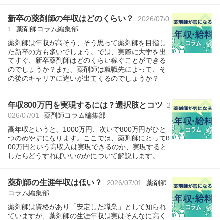
新卒の薬剤師の年収はどのくらい？
2026/07/0
1
薬剤師コラム編集部
薬剤師は年収が高そう、そう思って薬剤師を目指し
た新卒の方も多いでしょう。では、実際に大学を出
てすぐ、新卒薬剤師はどのくらい稼ぐことができる
のでしょうか？また、薬剤師は就職先によって、そ
の後のキャリアに違いが出てくるのでしょうか？
年収800万円を実現するには？選択肢とコツ
2
026/07/01
薬剤師コラム編集部
高年収というと、1000万円、次いで800万円がひと
つのめやすになります。ここでは、薬剤師にとって8
00万円という高収入は実現できるのか、実現すると
したらどうすればいいのかについて解説します。
薬剤師の生涯年収は低い？
2026/07/01
薬剤師
コラム編集部
薬剤師は資格があり「安定した職業」として知られ
ていますが、薬剤師の生涯年収は実はそんなに高く