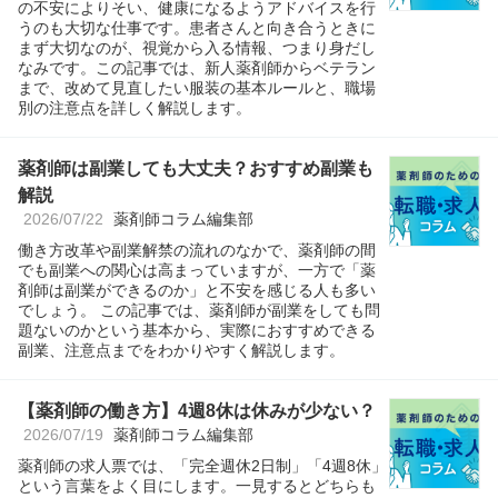
の不安によりそい、健康になるようアドバイスを行
うのも大切な仕事です。患者さんと向き合うときに
まず大切なのが、視覚から入る情報、つまり身だし
なみです。この記事では、新人薬剤師からベテラン
まで、改めて見直したい服装の基本ルールと、職場
別の注意点を詳しく解説します。
薬剤師は副業しても大丈夫？おすすめ副業も
解説
2026/07/22
薬剤師コラム編集部
働き方改革や副業解禁の流れのなかで、薬剤師の間
でも副業への関心は高まっていますが、一方で「薬
剤師は副業ができるのか」と不安を感じる人も多い
でしょう。 この記事では、薬剤師が副業をしても問
題ないのかという基本から、実際におすすめできる
副業、注意点までをわかりやすく解説します。
【薬剤師の働き方】4週8休は休みが少ない？
2026/07/19
薬剤師コラム編集部
薬剤師の求人票では、「完全週休2日制」「4週8休」
という言葉をよく目にします。一見するとどちらも