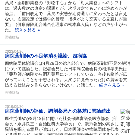
薬局・薬剤師業務の「対物中心」から「対人業務」へのシフト
は、過去数次の改定の課題だが、次期改定でもいかに進めるかが
論点。「前回改定で、薬局の実態が期待通りに変わったとは言え
ない。次回改定では薬学的管理・指導がより充実する見直しが重
要」（健康保険組合連合会理事の松本真人氏）などの声が上がっ
た。
続きを見る
医療維新
2023/04/26
病院薬剤師の不足解消を議論、四病協
四病院団体協議会は4月26日の総合部会で、病院薬剤師不足の解消
について議論した。記者会見した日本病院会会長の相澤孝夫氏は
「薬剤師が病院から調剤薬局にシフトしている。今後も格差が広
がっていくことが予想される。大変さに見合っただけの賃金を支
払える仕組みを作らないといけない」と話した。
続きを見る
医療維新
2019/09/20
病院薬剤師の評価、調剤薬局との格差に異論続出
厚生労働省が9月19日に開いた社会保障審議会医療部会（部
会長：永井良三・自治医科大学学長）で、調剤報酬の高さに
異議を唱える意見が噴出した。日本医師会や病院団体を代表
する委員など、医療・病院関係者が調剤報酬が高すぎるとの