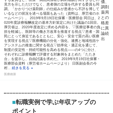
見方を示しただけでなく、患者側の立場を代弁する委員も同
調。「かかりつけ薬剤師」の仕組みが患者から不評を博して
いるなどの状況を述べる場面もあった（資料は、厚労省のホ
ームページ）。 2019年9月19日社保審・医療部会 同日は、2
020年度診療報酬改定の基本方針策定に向けた議論の1回目。
厚労省は、2020年度改定に求める内容を、▽医療従事者の負
担を軽減し、医師等の働き方改革を推進する視点▽患者・国
民にとって身近であるとともに、安心・安全で質の高い医療
を実現する視点▽医療機能の分化・強化、連携と地域包括ケ
アシステムの推進に関する視点▽効率化・適正化を通じて、
制度の安定性・持続可能性を高める視点――の4つに分け、
それぞれに診療報酬で評価する対象例をまとめた「たたき
台」を提示し、自由討議を求めた。 2019年9月19日社保審・
医療部会資料（厚労省ホームページより） 日医副会長の今
村...
続きを見る
医療維新
■
転職実例で学ぶ年収アップの
ポイント