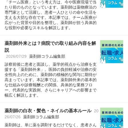
「チーム医療」という考え方は、今や医療現場で当
たり前のものとなっています。薬剤師は薬物療法の
専門家として活躍し、患者一人ひとりの命や生活を
支える大切な存在です。本記事では、チーム医療が
広がった背景や目的を整理し、薬剤師が担う具体的
な役割や必要なスキルを解説します。
薬剤師外来とは？病院での取り組み内容を解
説
2026/07/29
薬剤師コラム編集部
診察前後に患者と面談し、薬学的視点から治療を支
援する「薬剤師外来」。医師の負担軽減や治療の安
全性向上のために、薬剤師の積極的な関与に期待が
高まっています。本記事では、薬剤師外来の基本的
な仕組みや診療報酬との関係、具体的な業務フロ
ー、代表的な実践例、さらにキャリアへの影響まで
幅広く解説します。
薬剤師の白衣・髪色・ネイルの基本ルール
20
26/07/26
薬剤師コラム編集部
薬剤師は、単に薬を調剤するだけでなく、患者さん