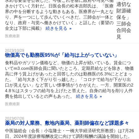
求める要望を公表した。今後これを基に政府や与党へ働
きかけていく方針だ。日医会長の松本吉郎氏は、「医療
界の中を分断するような動きもある。医療界が一丸とな
り、声を一つにして歩んでいくべきだ。三師会が一体と
なり、政府・与党へ働きかけていく」と話した（要望の
全文は下部に掲載）
続きを見る
医療維新
2023/10/29
物価高でも勤務医95%が「給与は上がっていない」
食料品やガソリン価格など、物価の上昇が続いている。賃金につ
いてm3.com医師会員に聞いたところ、定期昇給などを除き、物価
高に伴う賃上げがあったと回答したのは勤務医の5.3%にとどまっ
た。「給与大きく下がり引っ越した」「コロナで給与が下がり出
口が見えない」など苦しい懐事情がうかがえた。一方、開業医の2
4.8％はスタッフの給与を上げたと答えた。自身の給与を削り人件
費を捻出しているとの声もあった。
続きを見る
医療維新
2023/07/26
薬局の対人業務、敷地内薬局、薬剤師偏在など課題多々
中医協総会（会長：小塩隆士・一橋大学経済研究所教授）は7月26
日、2024年度診療報酬改定に向けて調剤報酬の議論を開始した。