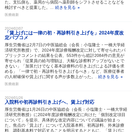
た。支払側も、薬局から病院へ薬剤師をシフトさせることなどを
検討すべきと提案した。...
続きを見る
医療維新
2024/02/07
「賃上げには一律の初・再診料引き上げを」2024年度改
定パブコメ
厚生労働省は2月7日の中医協総会（会長：小塩隆士・一橋大学経
済研究所教授）で、2024年度診療報酬改定に対して寄せられたパ
ブリックコメントの結果を公表、553件から総計2084件の意見が
寄せられ「従業員の給与増額は、大幅な診察料アップがないとで
きない」「加算だけでなく基本診療料の引き上げによる評価を求
める」「一律で初・再診料を引き上げるべき」など、医療従事者
の人材確保や賃上げに関する声が多数上がった。.
続きを見る
医療維新
2024/01/26
入院料や初再診料引き上げへ、賃上げ対応
厚生労働省は1月26日の中医協総会（会長：小塩隆士・一橋大学経
済研究所教授）に2024年度診療報酬改定に向けた「個別改定項目
について」を提示、具体的な改定内容についての議論が始まっ
た。焦点の「賃上げ」について入院基本料、初再診料、外来診療
料、調剤基本料で対応することを明示するとともに、「賃上げに