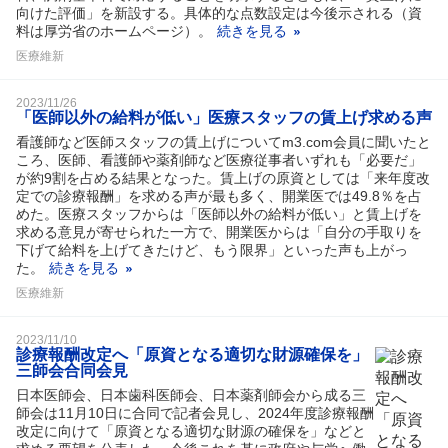
向けた評価」を新設する。具体的な点数設定は今後示される（資
料は厚労省のホームページ）。
続きを見る
医療維新
2023/11/26
「医師以外の給料が低い」医療スタッフの賃上げ求める声
看護師など医師スタッフの賃上げについてm3.com会員に聞いたと
ころ、医師、看護師や薬剤師など医療従事者いずれも「必要だ」
が約9割を占める結果となった。賃上げの原資としては「来年度改
定での診療報酬」を求める声が最も多く、開業医では49.8％を占
めた。医療スタッフからは「医師以外の給料が低い」と賃上げを
求める意見が寄せられた一方で、開業医からは「自分の手取りを
下げて給料を上げてきたけど、もう限界」といった声も上がっ
た。
続きを見る
医療維新
2023/11/10
診療報酬改定へ「原資となる適切な財源確保を」
三師会合同会見
日本医師会、日本歯科医師会、日本薬剤師会から成る三
師会は11月10日に合同で記者会見し、2024年度診療報酬
改定に向けて「原資となる適切な財源の確保を」などと