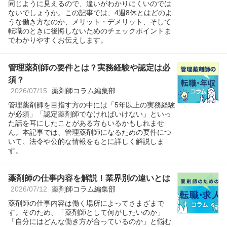
同じように見えるので、違いがわかりにくいのでは
ないでしょうか。この記事では、4週8休とはどのよ
うな働き方なのか、メリット・デメリット、そして
転職のときに後悔しないためのチェックポイントま
でわかりやすくお伝えします。
管理薬剤師の要件とは？実務経験や認定は必
須？
2026/07/15
薬剤師コラム編集部
管理薬剤師を目指す方の中には「5年以上の実務経験
が必須」「認定薬剤師でなければいけない」といっ
た話を耳にしたことがある方もいるかもしれませ
ん。本記事では、管理薬剤師になるための要件につ
いて、法令や公的な情報をもとに詳しく解説しま
す。
薬剤師の仕事内容を解説！業界別の違いとは
2026/07/12
薬剤師コラム編集部
薬剤師の仕事内容は働く場所によってさまざまで
す。そのため、「薬剤師として何がしたいのか」
「自分にはどんな働き方が合っているのか」と悩む