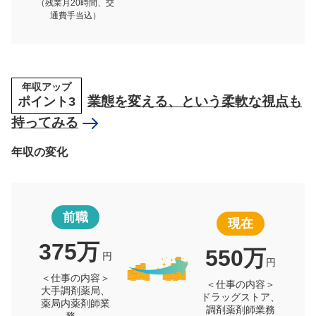
（残業月20時間、交
通費手当込）
年収アップ
ポイント3
業態を変える、という柔軟な視点も
持ってみる
年収の変化
前職
現在
375万
550万
円
円
＜仕事の内容＞
＜仕事の内容＞
大手調剤薬局、
ドラッグストア、
薬局内薬剤師業
調剤薬剤師業務