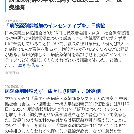
療維新
2025/09/26
「病院薬剤師増加のインセンティブを」日病協
日本病院団体協議会は9月26日に代表者会議を開き、社会保障審議
会や中医協の検討状況について議論した。病院薬剤師が増えず雇
用に苦労していることについて、議長の望月泉氏は「例えば3人い
た病院で1人が育休を取ると、施設基準が取れなくなるなどの問題
がある。雇用が難しく、病院薬剤師を増加させるためのインセン
ティブなどを検討してもらえればという議論があった」と話し
た。...
続きを見る
医療維新
2025/09/10
病院薬剤師増えず「由々しき問題」、診療側
支払側からは「薬局から病院へ薬剤師をシフト」との提案も 中医
協総会（会長：小塩隆士・一橋大学経済研究所特任教授）は9月10
日、2026年度診療報酬改定に向けて「調剤について（その１）」
を取り上げ、調剤技術料や薬学管理料などの論点について議論し
た。診療側のうち医科の委員からは病院薬剤師が増えないことに
ついて「由々しき問題」、「病院薬剤師の評価についてこれまで
の枠組みにとらわれず忌憚のない議論が必要」などの意見が出