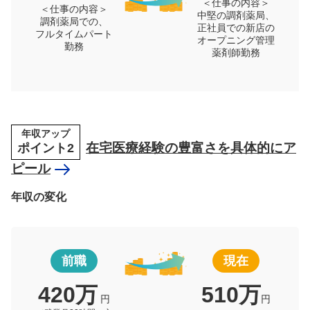
＜仕事の内容＞
＜仕事の内容＞
中堅の調剤薬局、
調剤薬局での、
正社員での新店の
フルタイムパート
オープニング管理
勤務
薬剤師勤務
年収アップ
ポイント2
在宅医療経験の豊富さを具体的にア
ピール
年収の変化
前職
現在
420万
510万
円
円