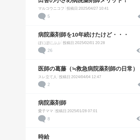
田舎の小さめ病院薬剤師メリット！
マルコウニコフ
投稿日:2025/04/27 10:41
5
病院薬剤師を10年続けたけど・・・
ぽにぽにぷぷ
投稿日:2025/02/01 20:28
26
医師の葛藤（≒救急病院薬剤師の日常）
スレ立て人
投稿日:2024/04/04 12:47
2
病院薬剤師
愛子ママ
投稿日:2025/01/28 07:01
8
時給