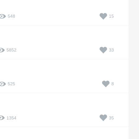
15
548
33
5852
8
525
35
1354