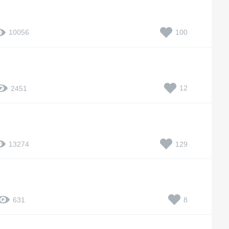
100
10056
12
2451
129
13274
8
631