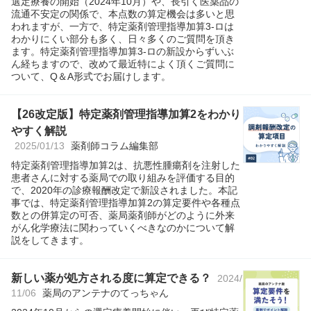
選定療養の開始（2024年10月）や、長引く医薬品の
流通不安定の関係で、本点数の算定機会は多いと思
われますが、一方で、特定薬剤管理指導加算3-ロは
わかりにくい部分も多く、日々多くのご質問を頂き
ます。特定薬剤管理指導加算3-ロの新設からずいぶ
ん経ちますので、改めて最近特によく頂くご質問に
ついて、Q＆A形式でお届けします。
【26改定版】特定薬剤管理指導加算2をわかり
やすく解説
2025/01/13
薬剤師コラム編集部
特定薬剤管理指導加算2は、抗悪性腫瘍剤を注射した
患者さんに対する薬局での取り組みを評価する目的
で、2020年の診療報酬改定で新設されました。本記
事では、特定薬剤管理指導加算2の算定要件や各種点
数との併算定の可否、薬局薬剤師がどのように外来
がん化学療法に関わっていくべきなのかについて解
説をしてきます。
新しい薬が処方される度に算定できる？
2024/
11/06
薬局のアンテナのてっちゃん