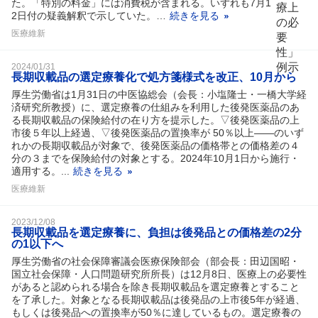
た。「特別の料金」には消費税が含まれる。いずれも7月1
2日付の疑義解釈で示していた。…
続きを見る
医療維新
2024/01/31
長期収載品の選定療養化で処方箋様式を改正、10月から
厚生労働省は1月31日の中医協総会（会長：小塩隆士・一橋大学経
済研究所教授）に、選定療養の仕組みを利用した後発医薬品のあ
る長期収載品の保険給付の在り方を提示した。▽後発医薬品の上
市後５年以上経過、▽後発医薬品の置換率が 50％以上――のいず
れかの長期収載品が対象で、後発医薬品の価格帯との価格差の４
分の３までを保険給付の対象とする。2024年10月1日から施行・
適用する。...
続きを見る
医療維新
2023/12/08
長期収載品を選定療養に、負担は後発品との価格差の2分
の1以下へ
厚生労働省の社会保障審議会医療保険部会（部会長：田辺国昭・
国立社会保障・人口問題研究所所長）は12月8日、医療上の必要性
があると認められる場合を除き長期収載品を選定療養とすること
を了承した。対象となる長期収載品は後発品の上市後5年が経過、
もしくは後発品への置換率が50％に達しているもの。選定療養の