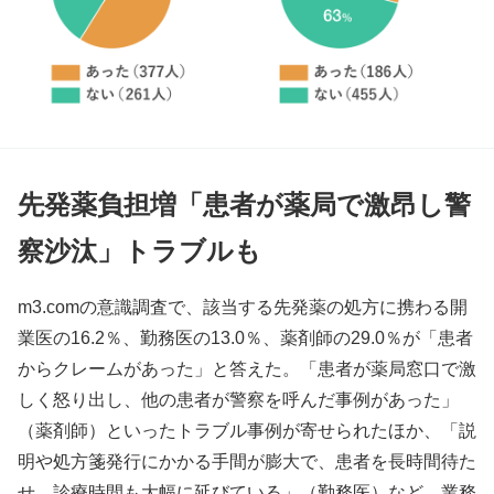
先発薬負担増「患者が薬局で激昂し警
察沙汰」トラブルも
m3.comの意識調査で、該当する先発薬の処方に携わる開
業医の16.2％、勤務医の13.0％、薬剤師の29.0％が「患者
からクレームがあった」と答えた。「患者が薬局窓口で激
しく怒り出し、他の患者が警察を呼んだ事例があった」
（薬剤師）といったトラブル事例が寄せられたほか、「説
明や処方箋発行にかかる手間が膨大で、患者を長時間待た
せ、診療時間も大幅に延びている」（勤務医）など、業務