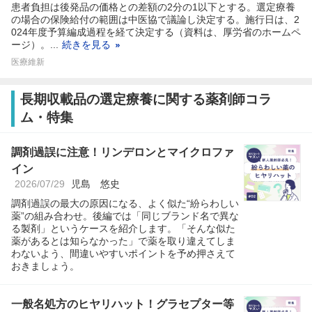
患者負担は後発品の価格との差額の2分の1以下とする。選定療養
の場合の保険給付の範囲は中医協で議論し決定する。施行日は、2
024年度予算編成過程を経て決定する（資料は、厚労省のホームペ
ージ）。...
続きを見る
医療維新
長期収載品の選定療養に関する薬剤師コラ
ム・特集
調剤過誤に注意！リンデロンとマイクロファ
イン
2026/07/29
児島 悠史
調剤過誤の最大の原因になる、よく似た“紛らわしい
薬”の組み合わせ。後編では「同じブランド名で異な
る製剤」というケースを紹介します。「そんな似た
薬があるとは知らなかった」で薬を取り違えてしま
わないよう、間違いやすいポイントを予め押さえて
おきましょう。
一般名処方のヒヤリハット！グラセプター等