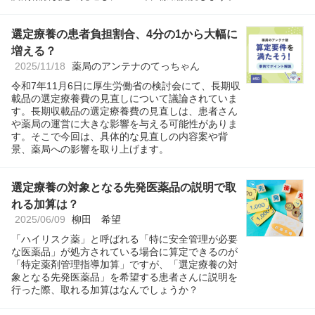
選定療養の患者負担割合、4分の1から大幅に
増える？
2025/11/18
薬局のアンテナのてっちゃん
令和7年11月6日に厚生労働省の検討会にて、長期収
載品の選定療養費の見直しについて議論されていま
す。長期収載品の選定療養費の見直しは、患者さん
や薬局の運営に大きな影響を与える可能性がありま
す。そこで今回は、具体的な見直しの内容案や背
景、薬局への影響を取り上げます。
選定療養の対象となる先発医薬品の説明で取
れる加算は？
2025/06/09
柳田 希望
「ハイリスク薬」と呼ばれる「特に安全管理が必要
な医薬品」が処方されている場合に算定できるのが
「特定薬剤管理指導加算」ですが、「選定療養の対
象となる先発医薬品」を希望する患者さんに説明を
行った際、取れる加算はなんでしょうか？