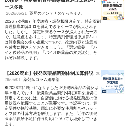
26改定・特定薬剤管理指導加算3-ロは算定ケ
ース多数
2026/05/21
薬局のアンテナのてっちゃん
2026（令和8）年度診療・調剤報酬改定で、特定薬剤
管理指導加算3-ロを算定できるケースが拡大されま
した。しかし、算定出来るケースが拡大された一方
で、注意点もあります。特定薬剤管理指導加算3-ロ
は算定機会の多い点数ですので、改定内容と注意点
を確実に押さえておきましょう。「選定療養」「バ
イオ後続品の説明」「バイオ医薬品の変更調剤」そ
れぞれ解説します。
【2026廃止】後発医薬品調剤体制加算解説
20
26/05/01
薬剤師コラム編集部
※2026年に廃止になりました※後発医薬品の普及は
年々進んでおり、後発医薬品調剤体制加算を適切に
算定するためには、自店舗における後発医薬品の使
用状況を把握することが重要です。本記事では、算
定要件や施設基準、届出に必要な使用割合やカット
オフ値の計算方法を解説します。また、近年の後発
医薬品供給不足に伴う対応についても紹介していき
ます。