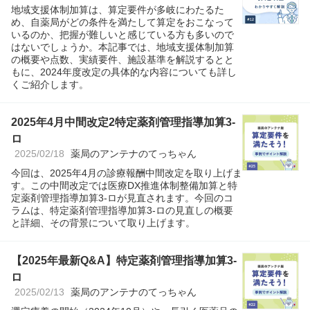
地域支援体制加算は、算定要件が多岐にわたるた
め、自薬局がどの条件を満たして算定をおこなって
いるのか、把握が難しいと感じている方も多いので
はないでしょうか。本記事では、地域支援体制加算
の概要や点数、実績要件、施設基準を解説するとと
もに、2024年度改定の具体的な内容についても詳し
くご紹介します。
2025年4月中間改定2特定薬剤管理指導加算3-
ロ
2025/02/18
薬局のアンテナのてっちゃん
今回は、2025年4月の診療報酬中間改定を取り上げま
す。この中間改定では医療DX推進体制整備加算と特
定薬剤管理指導加算3-ロが見直されます。今回のコ
ラムは、特定薬剤管理指導加算3-ロの見直しの概要
と詳細、その背景について取り上げます。
【2025年最新Q&A】特定薬剤管理指導加算3-
ロ
2025/02/13
薬局のアンテナのてっちゃん