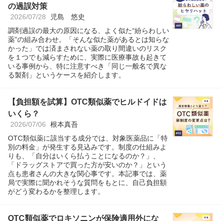
の過誤対策
2026/07/28
児島 悠史
調剤過誤の最大の原因になる、よく似た“紛らわしい
薬”の組み合わせ。「そんな似た薬があるとは知らな
かった」では済まされない薬の取り間違いのリスク
を１つでも減らすために、実際に医療事故も起きて
いる事例から、特に注意すべき「同じ一般名で異な
る製剤」というケースを紹介します。
【負担額を試算】OTC類似薬でヒルドイドは
いくら？
2026/07/06
根本真吾
OTC類似薬に該当する成分では、対象医薬品に「特
別の料金」が発生する見込みです。制度の仕組みよ
りも、「自分はいくら払うことになるのか？」、
「ドラッグストアで買った方が安いのか？」という
点も患者さんの大きな関心事です。本記事では、薬
局で実際に聞かれそうな質問をもとに、自己負担額
がどう変わるかを整理します。
OTC類似薬でロキソニンが保険適用外にな