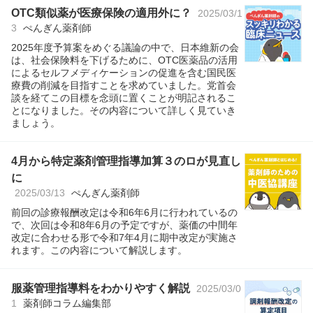
OTC類似薬が医療保険の適用外に？
2025/03/1
3
ぺんぎん薬剤師
2025年度予算案をめぐる議論の中で、日本維新の会
は、社会保険料を下げるために、OTC医薬品の活用
によるセルフメディケーションの促進を含む国民医
療費の削減を目指すことを求めていました。党首会
談を経てこの目標を念頭に置くことが明記されるこ
とになりました。その内容について詳しく見ていき
ましょう。
4月から特定薬剤管理指導加算３のロが見直し
に
2025/03/13
ぺんぎん薬剤師
前回の診療報酬改定は令和6年6月に行われているの
で、次回は令和8年6月の予定ですが、薬価の中間年
改定に合わせる形で令和7年4月に期中改定が実施さ
れます。この内容について解説します。
服薬管理指導料をわかりやすく解説
2025/03/0
1
薬剤師コラム編集部