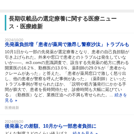
長期収載品の選定療養に関する医療ニュー
ス・医療維新
2024/10/20
先発薬負担増「患者が薬局で激昂し警察沙汰」トラブルも
10月1日から一部の先発薬が選定療養となり、患者の自己負担額が
引き上げられた。外来や窓口で患者とのトラブルは発生していな
いか――。m3.comの意識調査で、該当する先発薬の処方に携わる
開業医の16.2％、勤務医の13.0％、薬剤師の29.0％が「患者から
クレームがあった」と答えた。「患者が薬局窓口で激しく怒り出
し、他の患者が警察を呼んだ事例があった」（薬剤師）といった
トラブル事例が寄せられたほか、「説明や処方箋発行にかかる手
間が膨大で、患者を長時間待たせ、診療時間も大幅に延びてい
る」（勤務医）など、業務圧迫への不満も寄せられた。...
続きを
見る
医療維新
2024/09/20
後発薬との差額、10月から一部患者負担に
どんな制度？どのくらい値上げ？...
続きを見る