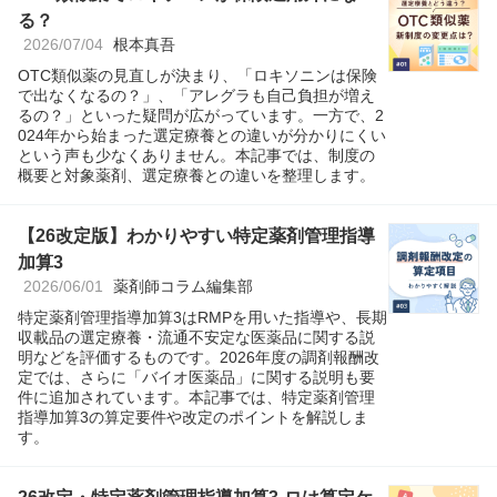
る？
2026/07/04
根本真吾
OTC類似薬の見直しが決まり、「ロキソニンは保険
で出なくなるの？」、「アレグラも自己負担が増え
るの？」といった疑問が広がっています。一方で、2
024年から始まった選定療養との違いが分かりにくい
という声も少なくありません。本記事では、制度の
概要と対象薬剤、選定療養との違いを整理します。
【26改定版】わかりやすい特定薬剤管理指導
加算3
2026/06/01
薬剤師コラム編集部
特定薬剤管理指導加算3はRMPを用いた指導や、長期
収載品の選定療養・流通不安定な医薬品に関する説
明などを評価するものです。2026年度の調剤報酬改
定では、さらに「バイオ医薬品」に関する説明も要
件に追加されています。本記事では、特定薬剤管理
指導加算3の算定要件や改定のポイントを解説しま
す。