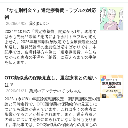
「なぜ別料金？」選定療養費トラブルの対応
術
2026/04/02
薬剤師ポン
2024年10月の「選定療養費」開始から1年。現場で
は今も先発品希望の患者による会計トラブルが絶え
ません。2026年度調剤報酬改定でも医療費適正化は
加速し、後発品誘導の重要性は増すばかりです。本
記事では、皮膚科処方を例に「選定療養費」を知ら
なかった患者の不満を「納得」に変えるまでの事例
を伝えます。
OTC類似薬の保険見直し、選定療養との違い
は？
2026/01/21
薬局のアンテナのてっちゃん
2026（令和8）年度診療報酬改定・調剤報酬改定の議
論と同時進行で、OTC類似薬の保険給付の見直しに
ついても議論が進んでいます。これは多くの患者に
影響がでることが想定されます。また、選定療養と
の違いについて意外に知られていない部分もありま
す。本記事では、OTC類似薬の保険給付の見直しの