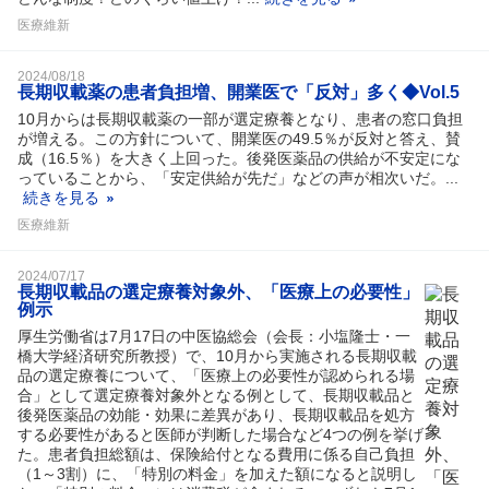
医療維新
2024/08/18
長期収載薬の患者負担増、開業医で「反対」多く◆Vol.5
10月からは長期収載薬の一部が選定療養となり、患者の窓口負担
が増える。この方針について、開業医の49.5％が反対と答え、賛
成（16.5％）を大きく上回った。後発医薬品の供給が不安定にな
っていることから、「安定供給が先だ」などの声が相次いだ。...
続きを見る
医療維新
2024/07/17
長期収載品の選定療養対象外、「医療上の必要性」
例示
厚生労働省は7月17日の中医協総会（会長：小塩隆士・一
橋大学経済研究所教授）で、10月から実施される長期収載
品の選定療養について、「医療上の必要性が認められる場
合」として選定療養対象外となる例として、長期収載品と
後発医薬品の効能・効果に差異があり、長期収載品を処方
する必要性があると医師が判断した場合など4つの例を挙げ
た。患者負担総額は、保険給付となる費用に係る自己負担
（1～3割）に、「特別の料金」を加えた額になると説明し