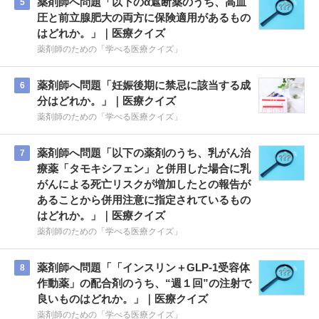
薬剤師へ問題「以下のα遮断薬のうち、高血
5
圧と前立腺肥大の両方に保険適用があるもの
はどれか。」｜医療クイズ
薬剤師のための「学べる医療クイズ」
薬剤師へ問題「妊娠後期に禁忌に該当する成
6
分はどれか。」｜医療クイズ
薬剤師のための「学べる医療クイズ」
薬剤師へ問題「以下の薬剤のうち、乳がん治
7
療薬「タモキシフェン」と併用した場合に乳
がんによる死亡リスクが増加したとの報告が
あることから併用注意に指定されているもの
はどれか。」｜医療クイズ
薬剤師のための「学べる医療クイズ」
薬剤師へ問題「「インスリン＋GLP-1受容体
8
作動薬」の配合剤のうち、“週１回”の注射で
良いものはどれか。」｜医療クイズ
薬剤師のための「学べる医療クイズ」