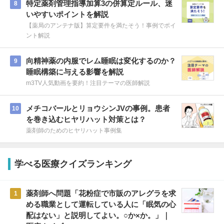
特定薬剤管理指導加算3の併算定ルール、迷
8
いやすいポイントを解説
【薬局のアンテナ版】算定要件を満たそう！事例でポイ
ント解説
向精神薬の内服でレム睡眠は変化するのか？
9
睡眠構築に与える影響を解説
m3TV人気動画を要約！注目テーマの医師解説
メチコバールとリョウシンJVの事例。患者
10
を巻き込むヒヤリハット対策とは？
薬剤師のためのヒヤリハット事例集
学べる医療クイズランキング
薬剤師へ問題「花粉症で市販のアレグラを求
1
める職業として運転している人に「眠気の心
配はない」と説明してよい。○か×か。」｜