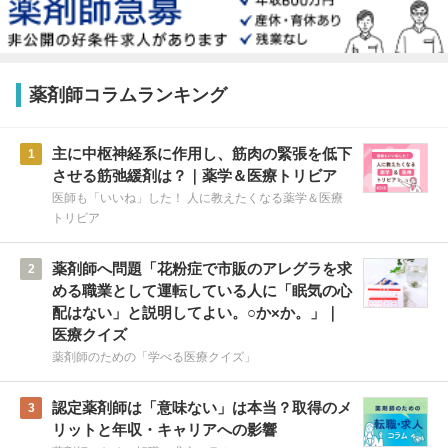
薬剤師コラムランキング
主に中枢神経系に作用し、筋肉の緊張を低下
1
させる筋弛緩剤は？｜薬学＆医療トリビア
医師も「いいね」した！ 人に教えたくなる薬学＆医療
トリビア
薬剤師へ問題「花粉症で市販のアレグラを求
2
める職業として運転している人に「眠気の心
配はない」と説明してよい。○か×か。」｜
医療クイズ
薬剤師のための「学べる医療クイズ」
認定薬剤師は「意味ない」は本当？取得のメ
3
リットと年収・キャリアへの影響