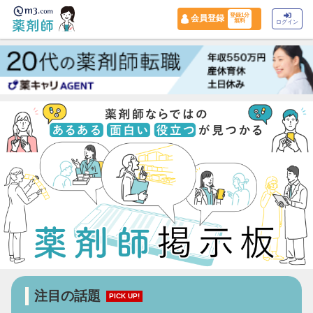
登録1分
会員登録
無料
ログイン
注目の話題
PICK UP!