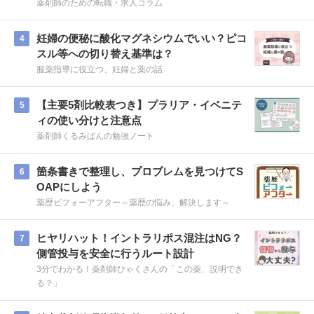
薬剤師のための転職・求人コラム
妊婦の便秘に酸化マグネシウムでいい？ピコ
4
スル等への切り替え基準は？
服薬指導に役立つ、妊婦と薬の話
【主要5剤比較表つき】プラリア・イベニテ
5
ィの使い分けと注意点
薬剤師くるみぱんの勉強ノート
箇条書きで整理し、プロブレムを見つけてS
6
OAPにしよう
薬歴ビフォーアフター～薬歴の悩み、解決します～
ヒヤリハット！イントラリポス混注はNG？
7
側管投与を安全に行うルート設計
3分でわかる！薬剤師ひゃくさんの「この薬、説明でき
る？」